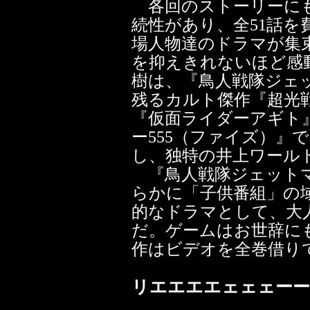
各回のストーリーにも
続性があり、全51話
場人物達のドラマが集
を抑えきれないほど感
樹は、『鳥人戦隊ジェ
残るカルト傑作『超光
『仮面ライダーアギト
ー555（ファイズ）』
し、独特の井上ワール
『鳥人戦隊ジェットマ
らかに「子供番組」の
的なドラマとして、大
だ。ゲームはお世辞に
作はビデオを全巻借り
リエエエエェェェーー