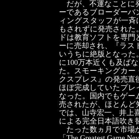
だが、不運なことに発
ーであるブローダーバ
ィングスタッフが一斉
もされずに発売された
ドは教育ソフトを専門
ーに売却され、『ラス
いうちに絶版となった
に100万本近くも及ば
た。スモーキングカー
クスプレス』の発売直
ほぼ完成していたプレ
なった。国内でもゲー
売されたが、ほとんど
では、山寺宏一、井上
による完全日本語吹き
たった数ヵ月で市場か
「The Greatest Gam