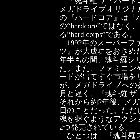
『魂斗羅 ザ・ハード
メガドライブオリジナ
の『ハードコア』は「
の“hardcore”では
る“hard corps”である。
1992年のスーパー
ツ』が大成功をおさめ
年半もの間、魂斗羅シ
た。また、ファミコン
ードが出てすぐ市場を
が、メガドライブへの参入
月と遅く、『魂斗羅 
それから約2年後、メガド
日のことだった。ただ
魂を継ぐようなアクシ
2つ発売されている。
ひとつは、『魂斗羅ス