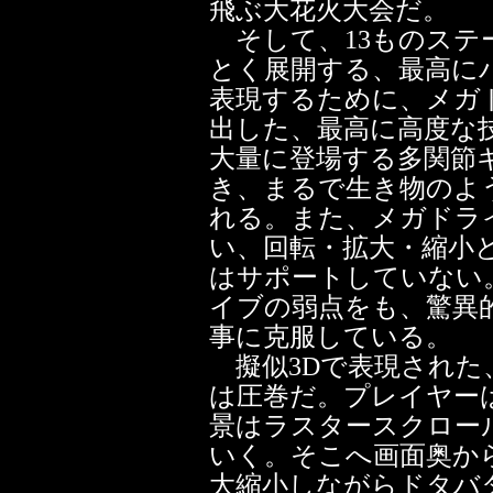
飛ぶ大花火大会だ。
そして、13ものステ
とく展開する、最高に
表現するために、メガ
出した、最高に高度な
大量に登場する多関節
き、まるで生き物のよ
れる。また、メガドラ
い、回転・拡大・縮小
はサポートしていない
イブの弱点をも、驚異
事に克服している。
擬似3Dで表現された
は圧巻だ。プレイヤー
景はラスタースクロー
いく。そこへ画面奥か
大縮小しながらドタバ