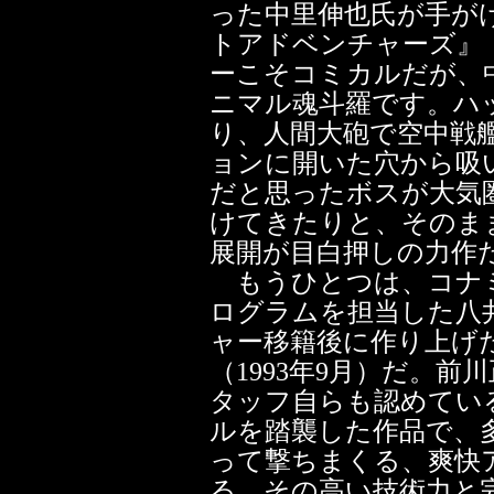
った中里伸也氏が手が
トアドベンチャーズ』（
ーこそコミカルだが、
ニマル魂斗羅です。ハ
り、人間大砲で空中戦
ョンに開いた穴から吸
だと思ったボスが大気
けてきたりと、そのま
展開が目白押しの力作
もうひとつは、コナミ
ログラムを担当した八
ャー移籍後に作り上げ
（1993年9月）だ。
タッフ自らも認めてい
ルを踏襲した作品で、
って撃ちまくる、爽快
る。その高い技術力と