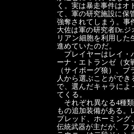
く。実は暴走事件はオ
て、軍の研究施設に保
強奪されてしまう。事
大佐は軍の研究者Dr.
リアン細胞を利用した
進めていたのだ。
プレイヤーはレイ・パ
ーナ・エトランゼ（女
（サイボーグ狼）、ブ
人から選ぶことができ
で、選んだキャラによ
てくる。
それぞれ異なる4種類
もの追加装備がある。
プレッド、ホーミング
伝統武器が主だが、フ