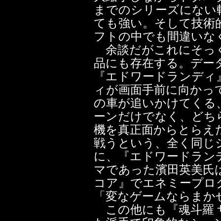
までのシリーズにない
ても強い。そして技術
フトの中でも間違いな
余談だがこれにそっく
品にも存在する。デー
『エドワードランディ』
ィが画面手前に向かっ
の車が追いかけてくる
ーンだけでなく、どち
機を真正面からとらえ
戦うという、全く同じ
に、『エドワードラン
マであった濱田英美氏
コア』でエネミープロ
「変なゲームならまか
この他にも『魂斗羅 