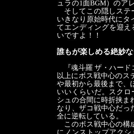
ュラの1面BGM）の
そしてこの隠しステー
いきなり原始時代にタ
てエンディングを迎え
いですよ！！
誰もが楽しめる絶妙な
『魂斗羅 ザ・ハード
以上にボス戦中心のス
や最初から最後まで、
いいくらいだ。スクロ
シュの合間に時折挟ま
なり、ザコ戦中心だっ
全に逆転している。
このボス戦中心の構成
にノンストップアクシ