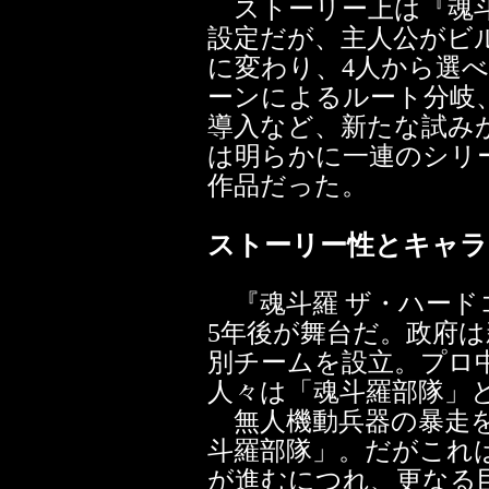
ストーリー上は『魂斗
設定だが、主人公がビ
に変わり、4人から選
ーンによるルート分岐
導入など、新たな試み
は明らかに一連のシリ
作品だった。
ストーリー性とキャラ
『魂斗羅 ザ・ハード
5年後が舞台だ。政府
別チームを設立。プロ
人々は「魂斗羅部隊」
無人機動兵器の暴走を
斗羅部隊」。だがこれ
が進むにつれ、更なる