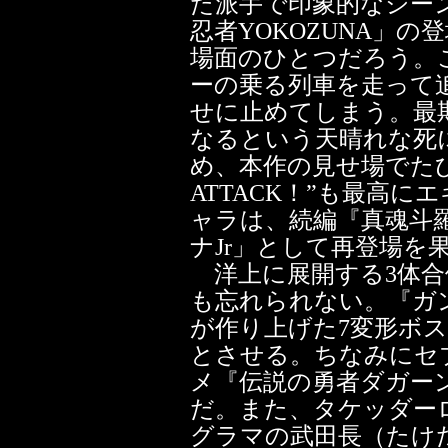
た派手で印象的なシー
忍者YOKOZUNA」
場面のひとつだろう。
ーの乗る列車を走って
せに止めてしまう。最
なるという天晴れな死
め、本作の見せ場でたび
ATTACK！”も最高
ャラは、続編『真魂斗
ナJr」として再登場を
洋上に展開する3体合
も忘れられない。『ガ
が作り上げた7変形ボ
とさせる。ちなみにセ
メ『伝説の勇者ダガー
だ。また、タケッダー
グラマの武田長（たけ