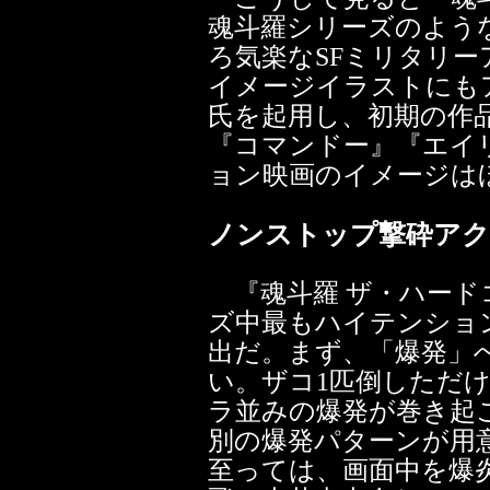
魂斗羅シリーズのよう
ろ気楽なSFミリタリ
イメージイラストにも
氏を起用し、初期の作
『コマンドー』『エイ
ョン映画のイメージは
ノンストップ撃砕ア
『魂斗羅 ザ・ハード
ズ中最もハイテンショ
出だ。まず、「爆発」
い。ザコ1匹倒しただ
ラ並みの爆発が巻き起
別の爆発パターンが用
至っては、画面中を爆