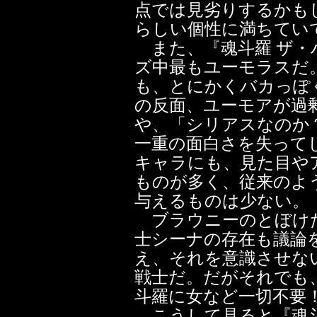
点では見劣りするかも
らしい個性に満ちてい
また、『魂斗羅 ザ・
ズ中最もユーモラスだ
も、とにかくバカっぽ
の反面、ユーモアが過
や、「シリアスなのか
一重の面白さを失って
キャラにも、見た目や
ものが多く、従来のよ
与えるものは少ない。
ブラウニーのとぼけた
士シーナの存在も議論
え、それを意識させな
戦士だ。だがそれでも
斗羅に女など一切不要
こうして見ると『魂斗