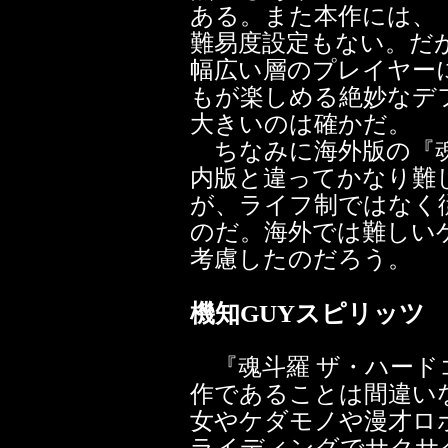
ある。また本作には、
難易度設定もない。だ
幅広い層のプレイヤー
もが楽しめる絶妙なデ
大きいのは確かだ。
ちなみに海外版の『魂
内版と違ってかなり難
が、ライフ制ではなく
のだ。海外では難しい
考慮したのだろう。
機知GUYスピリッツ
『魂斗羅 ザ・ハード
作であることは間違い
女やケダモノや漫才ロ