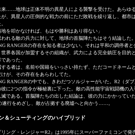
未来……地球は正体不明の異星人による襲撃を受けた。あらゆ
たが、異星人の圧倒的な戦力の前にただ敗戦を繰り返し、都市
た。
拠地を叩かなければ、もはや勝利はあり得ない」
思われる敵の兵力に対して、地球の首脳陣たちはそう結論した
RING RANGERの存在を知る者は少ない。それは平和の調停者
、世界各国が加盟するその組織が、武力による完全鎮圧を目的
隊であった。
属する者は、名前や国籍をいっさい持たず、ただコードネーム
だけが、その存在をあらわしてた。
RING RANGERの中でも、きわだつソルジャーがいた。R2（ダ
の彼に2つの指令が極秘裏に下った。敵の高性能宇宙戦闘機の入
ん滅である。首脳陣たちの出した結論は、彼の力にかかってい
令の遂行をめざし、敵が占拠する廃墟へと向かう……。
ン＆シューティングのハイブリッド
リング・レンジャーR2』は1995年にスーパーファミコンで発