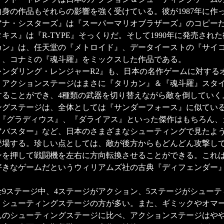
身の作品もそれらの影響を強く受けている。彼が1987年に作
ナ・シスターズ』は『スーパーマリオブラザーズ』のコピーだし
キス』は『R-TYPE』そっくりだ。そして1990年に発売され
カン』は、任天堂の『メトロイド』、データイーストの『サイ
』、コナミの『魂斗羅』をミックスした作品である。
ンダリング・レンジャーR2』も、日本の名作ゲームに対する
。アクションステージはまさに『タリカン』＆『魂斗羅』スタイ
することができ、4種類の武器を切り替えながら敵を倒していく
ングステージは、全体としては『サンダーフォース』に似ている
』、『グラディウス』、『ダライアス』といった傑作はもちろん、
アバスター』など、日本のさまざまなシューティングで見たよ
登場する。珍しい点としては、敵が後方からもどんどん攻撃し
ンを押して戦闘機を左右に方向転換させることができる。これ
好きなゲームだというウィリアムズ社の古典『ディフェンダー
。
9ステージ中、4ステージがアクション、5ステージがシューテ
、シューティングステージの方が多い。また、ギミックやオマ
んのシューティングステージに比べ、アクションステージはや