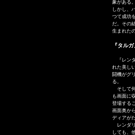
象がある
しかし、
つて成功
だ。その
生まれた
『タルガ
『レンダ
れた美し
闘機がグ
る。
そして何
も画面に
登場する
画面奥か
ディアが
レンダリ
しても、