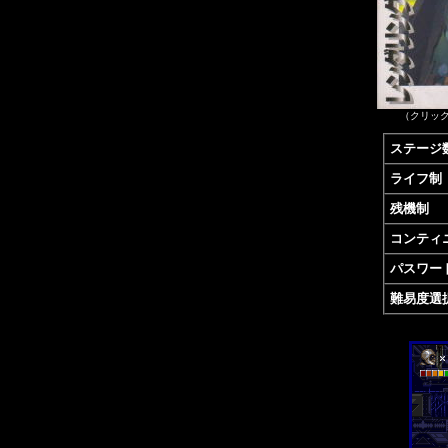
（クリッ
ステージ
ライフ制
残機制
コンティ
パスワー
難易度選