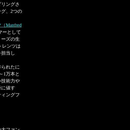
ダリングさ
グ、2つの
anfred
マーとして
リーズの生
トレンツは
を担当し
作られたに
～1万本と
い技術力や
筆に値す
ティングフ
の大ファン