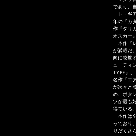
であり、自
ート・ギア
年の『カタ
作『タリ
オスカー
本作『レ
が満載だ
向に攻撃
ューティ
TYPE
名作『エ
が次々と
め、ボタ
ツが最も
得ている
本作は全
っており
りだくさ