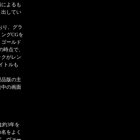
術によるも
き出してい
おり、グラ
リングCGを
トゴールド
の時点で、
ックがレン
イトルも
製品版の主
発中の画面
約3年を
の名をよく
ば、ヴァー