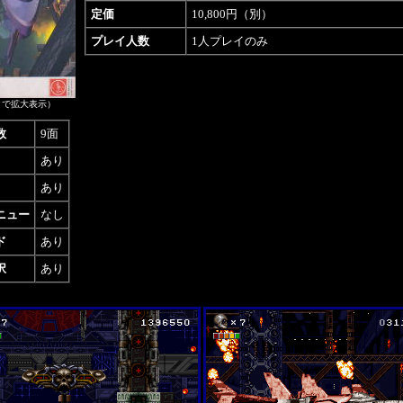
定価
10,800円（別）
プレイ人数
1人プレイのみ
クで拡大表示）
数
9面
あり
あり
ニュー
なし
ド
あり
択
あり