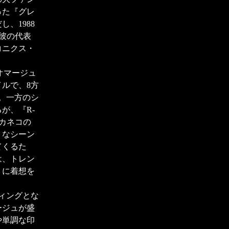
った『グレ
、1988
た彼の代表
コニクス・
オマージュ
ルで、8方
。一方のシ
が、『R-
カネコの
うなシーン
てくるた
は、トレン
』に着想を
ィングとな
ージュが盛
や単調な印