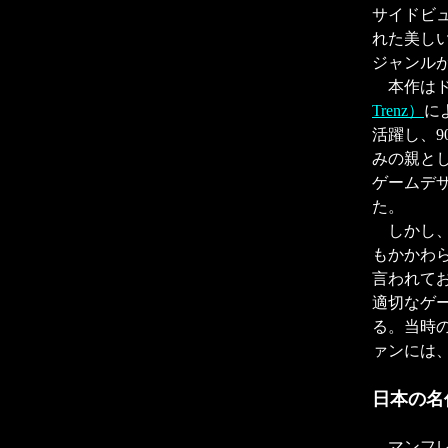
サイドビ
れた美し
ジャンル
本作はド
Trenz）
に
活躍し、
みの親と
ゲームデ
た。
しかし、
もかかわ
言われて
適切なゲ
る。当時
ァンには
日本の名
マンフレ