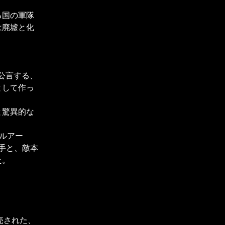
る国の軍隊
は廃墟と化
。
と公言する、
として作っ
と驚異的な
ブルアー
手と、敵本
た。
売された、