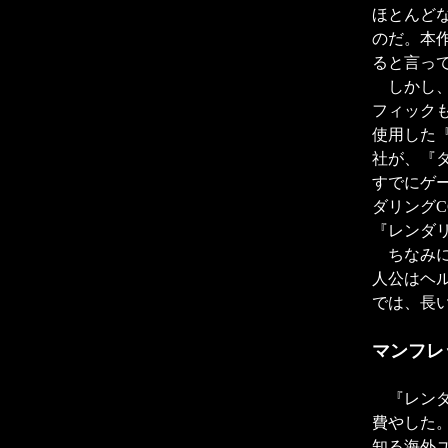
ほとんど
のだ。本
ると言っ
しかし、
フィックも
使用した
社が、『
すでにゲ
ダリング
『レンダ
ちなみに
人公はヘ
では、長
マンフレ
『レンダ
費やした
知る海外