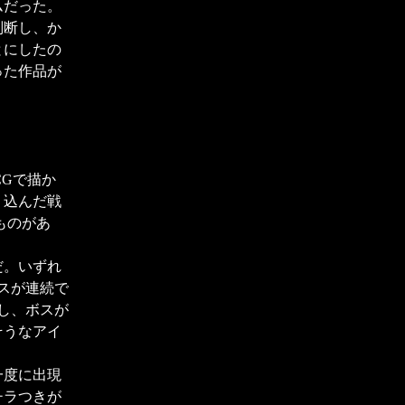
ムだった。
判断し、か
とにしたの
った作品が
Gで描か
り込んだ戦
ものがあ
だ。いずれ
スが連続で
し、ボスが
そうなアイ
一度に出現
チラつきが