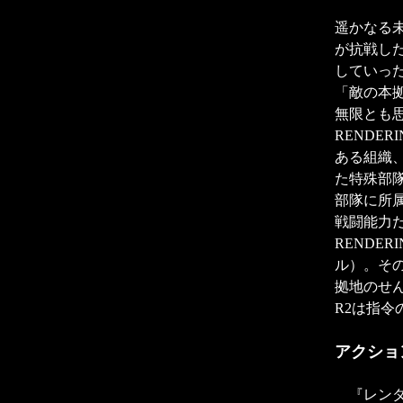
遥かなる
が抗戦し
していっ
「敵の本
無限とも
RENDE
ある組織
た特殊部
部隊に所
戦闘能力
RENDE
ル）。そ
拠地のせ
R2は指
アクショ
『レンダ