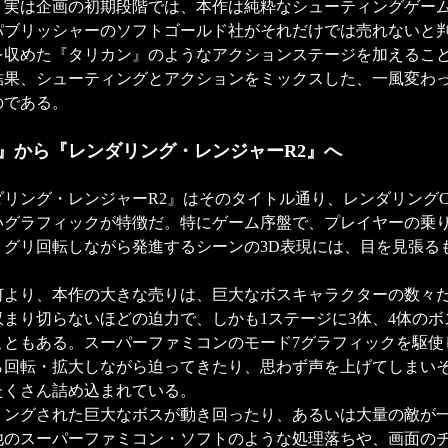
。実は企画の初期段階では、本作は純粋なシューティングゲー
パブリッシャーのソフトゴールド社がそれだけでは売れないと
を収めた『タリカン』のようなアクションステージを加えるこ
結果、シューティングとアクションをミックスした、一風変わ
のである。
』から『レンダリング・レンジャーR2』へ
リング・レンジャーR2』はそのタイトル通り、レンダリングC
いグラフィックが特徴だ。特にゲーム序盤で、プレイヤーの乗
リグリ回転しながら発進するシーンの3D表現には、目を見張る
より、本作の大きな売りは、巨大なボスキャラクターの数々
収まり切らないほどの迫力で、しかも1ステージに3体、4体のボ
こともある。スーパーファミコンのモード7グラフィックを駆使
ら回転・拡大しながら迫ってきたり、思わず声を上げてしまい
たくさん詰め込まれている。
ングされた巨大なボスが動き回ったり、あるいは大量の敵が
他のスーパーファミコン・ソフトのような処理落ちや、画面の