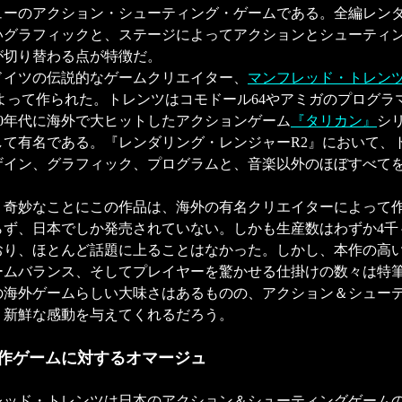
ューのアクション・シューティング・ゲームである。全編レン
いグラフィックと、ステージによってアクションとシューティン
が切り替わる点が特徴だ。
イツの伝説的なゲームクリエイター、
マンフレッド・トレンツ（M
よって作られた。トレンツはコモドール64やアミガのプログラ
90年代に海外で大ヒットしたアクションゲーム
『タリカン』
シ
して有名である。『レンダリング・レンジャーR2』において、
ザイン、グラフィック、プログラムと、音楽以外のほぼすべて
奇妙なことにこの作品は、海外の有名クリエイターによって
らず、日本でしか発売されていない。しかも生産数はわずか4千
おり、ほとんど話題に上ることはなかった。しかし、本作の高
ームバランス、そしてプレイヤーを驚かせる仕掛けの数々は特
の海外ゲームらしい大味さはあるものの、アクション＆シュー
、新鮮な感動を与えてくれるだろう。
作ゲームに対するオマージュ
ッド・トレンツは日本のアクション＆シューティングゲーム