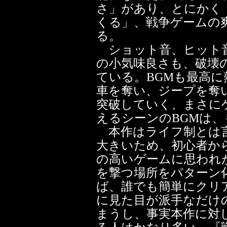
さ」があり、とにかく
くる」、戦争ゲームの
る。
ショット音、ヒット音
の小気味良さも、破壊
ている。BGMも最高に
車を奪い、ジープを奪
突破していく、まさに
えるシーンのBGMは
本作はライフ制とは言
大きいため、初心者か
の高いゲームに思われ
を撃つ場所をパターン
ば、誰でも簡単にクリ
に見た目が派手なだけ
まうし、事実本作に対