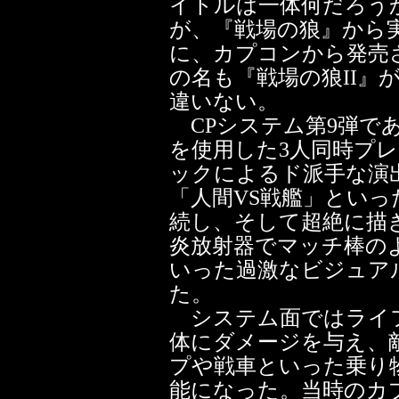
イトルは一体何だろう
が、『戦場の狼』から実
に、カプコンから発売
の名も『戦場の狼II』
違いない。
CPシステム第9弾であ
を使用した3人同時プ
ックによるド派手な演
「人間VS戦艦」とい
続し、そして超絶に描
炎放射器でマッチ棒の
いった過激なビジュア
た。
システム面ではライフ
体にダメージを与え、
プや戦車といった乗り
能になった。当時のカ