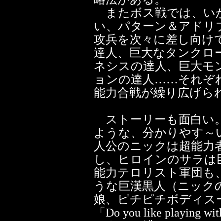
またボス戦では、い
い、パターン＆アドリ
攻兵を次々に差し向け
達人、巨大なタンクロ
ネシスの達人、巨大モ
ョンの達人……それぞ
能力合戦が繰り広げら
ストーリーも面白い。
ような、分かりやす～
人公のニックは超能力
し、ヒロインのサラは
能力テロリスト軍団も
うな巨漢黒人（ニック
娘、ピチピチボディス
「Do you like playi