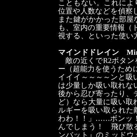
こともない。これによ
位置や人数などを偵察
また鍵がかかった部屋
も、室内の重要情報（
視する、といった使い
マインドドレイン Mind
敵の近くでR2ボタンを
ー（超能力を使うため
イイイ～～～～ンと吸
は少量しか吸い取れな
後から忍び寄ったり、
ど）なら大量に吸い取
ルギーを吸い取られた
わわ！！」……ボンッ
んでしまう！ 飛び散
ンバット』のミッドウ