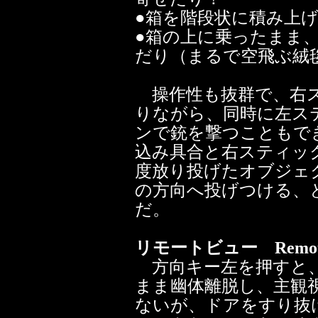
●箱を階段状に積み上
●箱の上に乗ったまま
だり（まるで空飛ぶ絨
操作性も抜群で、右ス
りながら、同時に左ス
ンで銃を撃つこともで
込み具合と右スティッ
度放り投げたオブジェ
の方向へ投げつける、
だ。
リモートビュー Remote 
方向キー左を押すと、
まま幽体離脱し、主観
ないが、ドアをすり抜