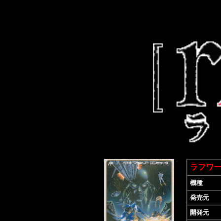
ラフワ
機種
発売元
開発元