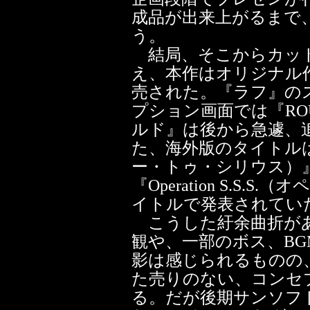
成品が出来上がるまで
う。
結局、そこからカット
え、本作はオリジナル
売された。『ラフ』の
プション画面では『RO
ルド』は後から急遽、
た、海外版のタイトルは『Jou
ー・トゥ・シリウス）
『Operation S.S.S
イトルで発表されてい
こうした紆余曲折があ
観や、一部のボス、B
影は感じられるものの
た売りのない、コンセ
る。だが後期サンソフ