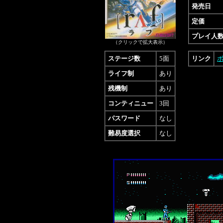
発売日
定価
プレイ人
（クリックで拡大表示）
ステージ数
5面
リンク
ライフ制
あり
残機制
あり
コンティニュー
3回
パスワード
なし
難易度選択
なし