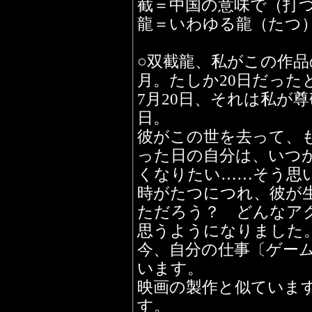
截＝中国の意味で（打
龍＝いわゆる龍（たつ
○双截龍、私がこの作品
月。たしか20日だった
7月20日、それは私が
日。
彼がこの世を去って、も
った日の自分は、いつ
くなりたい……そう思
時がたつにつれ、彼が
ただろう？ どんなア
思うようになりました
今、自分の仕事〔ゲー
います。
映画の製作と似ていま
す。