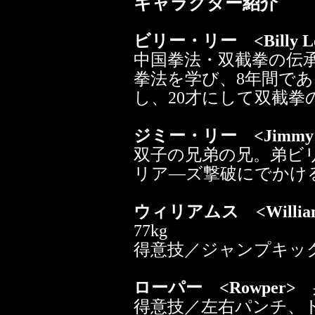
キャラクター紹介
ビリー・リー <Billy L
中国拳法・双截拳の伝承
拳法を学び、8年間で
し、20才にして双截拳
ジミー・リー <Jimmy 
双子の兄弟の兄。弟ビ
リア―ズ撃破にでかけ
ウィリアムス <Willia
77kg
得意技／ジャンプキッ
ローパー <Rowper>
身
得意技／左右パンチ、