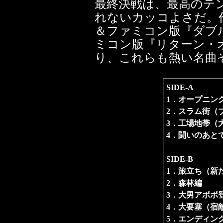
最終決戦は、最高のテ
れないカッコよさだ。
＆ファミコン版『ダブル
ミコン版『リターン・
り、これらも熱い名曲
SIDE-A
1．オープニン
2．スラム街（
3．工場地帯（
4．闘いのあと
SIDE-B
1．旅立ち（新
2．森林編
3．大男アボボ
4．大要塞（宿
5．エンディン