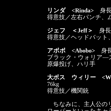
リンダ <Rinda>
身長：
得意技／左右パンチ、
ジェフ ＜Jeff＞
身長：
得意技／ヘッドバット
アボボ <Abobo>
身長：
ブラック・ウォリア―
原爆投げ、ハリ手
大ボス ウィリー <Wil
76kg
得意技／機関銃
ちなみに、主人公のリ
ローパーといったキャ