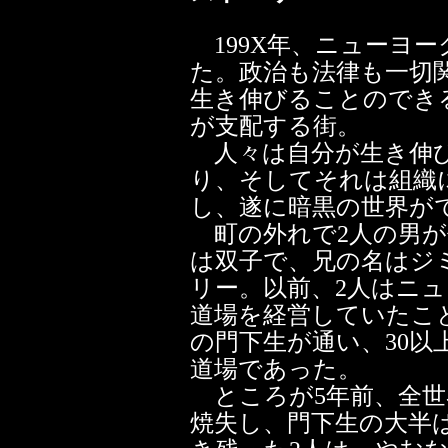
199X年、ニューヨ
た。政治も法律も一切
生き伸びることのでき
が支配する街。
人々は自分が生き伸び
り、そしてそれは組織
し、遂に暗黒の世界が
町の外れで2人の男が
は双子で、兄の名はジ
リー。以前、2人はニ
道場を経営していたこと
の門下生が通い、30
道場であった。
ところが5年前、全世
焼失し、門下生の大半