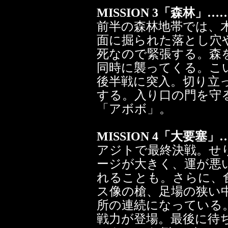
MISSION 3「森林」…
前半の森林地帯では、
面に掘られた落とし穴
死なので緊張する。森
同時に襲ってくる。こ
後半戦に突入。切り立
する。入り口の門を守
「アボボ」。
MISSION 4「大要塞」
アジトで最終決戦。せ
ージが大きく、運が悪
れることも。さらに、
ス像の槍、足場の狭い
所の連続になっている
戦力が登場。最後に待