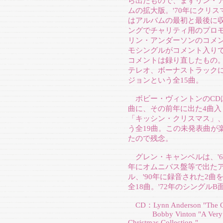
ら出たもので、まずリン・ア
ムの拡大版。'70年にクリ
はアルバムの最初と最後に収
ングでチャリティ用のプロ
リン・アンダーソンのコメン
モシングルがコメント入りで
コメントは録り直したもの。
テレオ、ボーナストラック
ジョンという全15曲。
ボビー・ヴィントンのCDは
曲に、その前年に出た4曲入り
「キッシン・クリスマス」、
う全19曲。この未発表曲が
たので残念。
グレン・キャンベルは、'6
年にオムニバス盤等で出たア
ル、'90年に録音された2
全18曲。'72年のシングル
CD：Lynn Anderson "The Chr
Bobby Vinton "A Very Mer
Christmas Collection-"