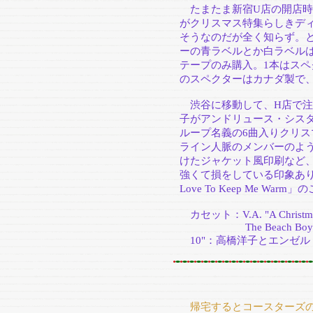
たまたま新宿U店の開店時
がクリスマス特集らしきデ
そうなのだが全く知らず。
ーの青ラベルとか白ラベル
テープのみ購入。1本はスペ
のスペクターはカナダ製で、
渋谷に移動して、H店で注
子がアンドリュース・シス
ループ名義の6曲入りクリ
ライン人脈のメンバーのよ
けたジャケット風印刷など
強くて損をしている印象あり。「
Love To Keep Me Warm
カセット：V.A. "A Christmas Gi
The Beach Boys "The B
10"：高橋洋子とエンゼル
帰宅するとコースターズの