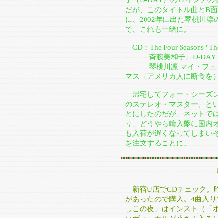
子（D-DAY）の12インチ
だが、このタイトル曲とB面
に、2002年に出た琴桃川
で、これも一緒に。
CD：The Four Seasons "The 
斉藤美和子、D-DAY 『Win
琴桃川凛 マイ・フェイ
マス（アメリカ人に断食を
帰宅してフォー・シーズン
のステレオ・マスター。と
とにしたのだが、ネットで
り、どうやら輸入盤に国内オ
も入荷が遅くなってしまい
を注文することに。
新宿U店でCDチェック。昨
があったので購入。4曲入
しこの夜」はインスト（「