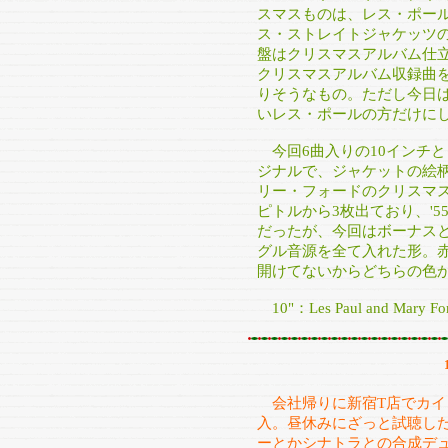
スマスものは、レス・ポー
ス・ストレイトジャケッツ
盤はクリスマスアルバム仕
クリスマスアルバム収録曲
りそうなもの。ただし今日
いレス・ポールの方だけに
今回6曲入りの10インチとし
ジナルで、ジャケットの絵
リー・フォードのクリスマスシ
ピトルから3枚出ており、'5
だったが、今回はボーナス
グル音源を全て入れた形。赤
開けてないからどちらの色
10"：Les Paul and Mary Ford
会社帰りに新宿T店でカ
入。昼休みにざっと試聴し
ーとかシナトラとの合成デ