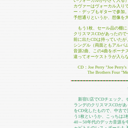
いヴォーカルが小さく入る
カヴァーはヴォーカル入り
ー・デップもギターで参加
予想通りというか、想像を
もう1枚、セール品の棚に
クリスマスCDがあったので
前に出たCDは持っていたが
シングル（両面ともアルバム
音源2曲、この4曲をボーナ
違ってオーケストラが入ら
CD：Joe Perry "Joe Perry's 
The Brothers Four "Merr
新宿U店でCDチェック。
ランデのクリスマスCDがあ
をCD化したもので、中古で
う1枚というか、こっちは2
40～50年代のデッカ音源
ャピトルのレス・ポールも