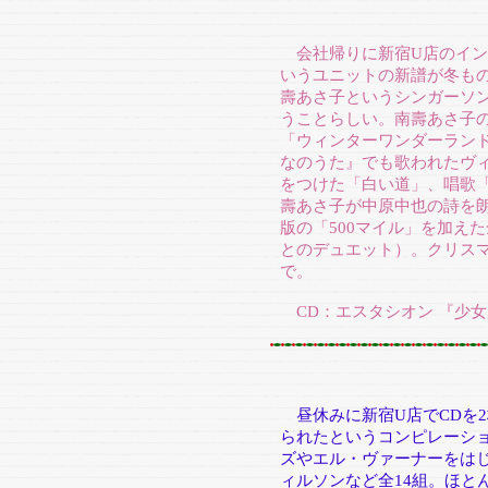
会社帰りに新宿U店のイン
いうユニットの新譜が冬も
壽あさ子というシンガーソ
うことらしい。南壽あさ子
「ウィンターワンダーラン
なのうた』でも歌われたヴ
をつけた「白い道」、唱歌
壽あさ子が中原中也の詩を
版の「500マイル」を加え
とのデュエット）。クリス
で。
CD：エスタシオン 『少女
昼休みに新宿U店でCDを
られたというコンピレーシ
ズやエル・ヴァーナーをは
ィルソンなど全14組。ほと