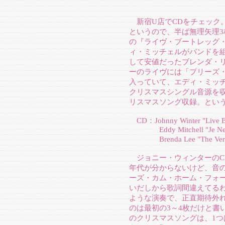
新宿U店でCDをチェック
というので、半ば無理矢理
の『ライヴ・ブートレッグ・シ
ィ・ミッチェルがバンドを組ん
して安値だったブレンダ・
ーのライヴには「プリーズ
入っていて、エディ・ミッチ
クリスマスシングル音源を
リスマスソング収録。とい
CD：Johnny Winter "Live Boo
Eddy Mitchell "Je Ne Pe
Brenda Lee "The Very 
ジョニー・ウィンターのC
年代が分からないけど、音の
ーズ・カム・ホーム・フォー
いだしから歌詞間違えてる
ような演奏で、正直期待外
のは最初の3～4枚だけと書
のクリスマスソングは、1