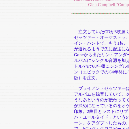
Glen Campbell "Complete 
注文していたCDが3枚届
セッツァー・オーケストラ
イン・バンドで、もう1枚
が遅れるようで先に配送にな
Goneから出たリン・アンダ
ルバムにシングル音源を加
トルでの'68年盤にシング
ン（エピックでの'64年盤
版）を注文。
ブライアン・セッツァーは
アルバムを録音していて、
うなあというのが伝わって
が渋めになっているのをオ
印象。2曲目とラストにリ
バ・ユールタイド」という
ーン』をアダプトしたもの。
で、ビング・クロスビーと