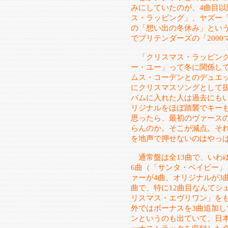
みにしていたのが、4曲目
ス・ラッピング」、ヤズー
の「想い出の冬休み」とい
でプリテンダーズの「200
「クリスマス・ラッピング
ー・ユー」って冬に関係し
ムス・コーデンとのデュエ
にクリスマスソングとして
バムに入れた人は過去にも
リジナルをほぼ踏襲でキー
思ったら、最初のヴァースのあ
らんのか。そこが減点。それに「war
を地声で押せないのはやっ
通常盤は全13曲で、いわ
6曲（「サンタ・ベイビー
ァーが4曲、オリジナルが3
曲で、特に12曲目なんてシ
リスマス・エヴリワン」を
外ではボーナスを3曲追加し
ンというのも出ていて、日