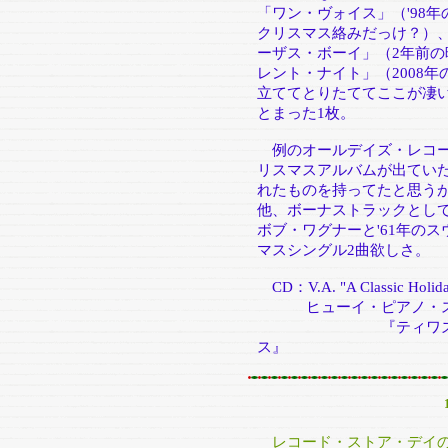
「ワン・ヴォイス」（'98年
クリスマス絡みだっけ？）
ーザス・ボーイ」（2年前
レント・ナイト」（2008
立ててとりたててここが凄
とまった1枚。
例のオールデイズ・レコード
リスマスアルバムが出てい
れたものを持ってたと思うが
他、ボーナストラックとして
ボブ・ワグナーと'61年の
マスシングル2曲欲しさ。
CD：V.A. "A Classic Holiday
ヒューイ・ピアノ・ス
『ティワズ・ザ・ナ
ス』
レコード・ストア・デイの