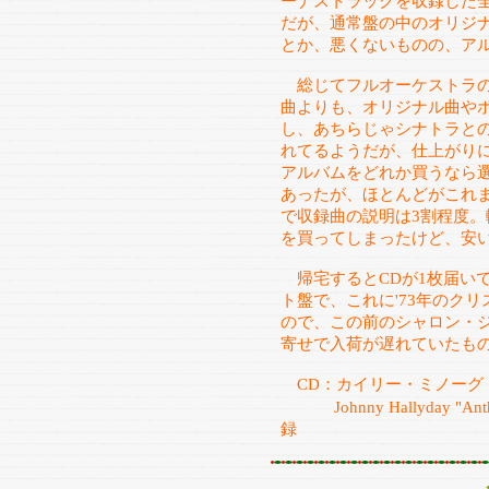
ーナストラックを収録した全
だが、通常盤の中のオリジ
とか、悪くないものの、ア
総じてフルオーケストラの
曲よりも、オリジナル曲や
し、あちらじゃシナトラと
れてるようだが、仕上がり
アルバムをどれか買うなら選
あったが、ほとんどがこれ
で収録曲の説明は3割程度
を買ってしまったけど、安
帰宅するとCDが1枚届いて
ト盤で、これに'73年のク
ので、この前のシャロン・
寄せで入荷が遅れていたも
CD：カイリー・ミノーグ
Johnny Hallyday "Anthol
録