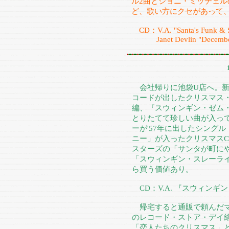
ル2曲とジョニ・ミッチェル
ど、歌い方にクセがあって
CD：V.A. "Santa's Funk & So
Janet Devlin "December
会社帰りに池袋U店へ。新
コードが出したクリスマス・
編、『スウィンギン・ゼム
とりたてて珍しい曲が入っ
ーが'57年に出したシング
ニー」が入ったクリスマス
スターズの「サンタが町に
「スウィンギン・スレーラ
ら買う価値あり。
CD：V.A. 『スウィン
帰宅すると通販で頼んだマ
のレコード・ストア・デイ
「恋人たちのクリスマス」