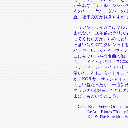
が有名な「リトル・ジャッ
るのと、「ヤバ・ダバ」の
直、後半の方が聴きやすか
リアン・ライムスはフルア
まれない。10年前のクリス
ってくれた方がいいのにと
っぽい音なのでクレジット
パーカーJr、スティーヴ・
曲にキャロルや有名曲の他
カル『メイム』の曲、'77年
ランディ・カーライルが出
渋いところも。タイトル曲
か。KC＆ザ・サンシャイン
わしい盤だったが、一応新作
オリジナルは4曲。ただし
まだしもというところ。
CD：Brian Setzer Orchestra 
LeAnn Rimes "Today Is 
KC & The Sunshine Band 