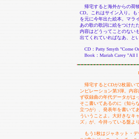
帰宅すると海外からの荷
CD。これはサイン入り。も
を元に今年出た絵本。マラ
あの歌の歌詞に絵をつけただ
内容はどうってことのないも
出てくれていればなあ、と
CD：Patty Smyth "Come On
Book：Mariah Carey "All I Wa
帰宅するとCDが2枚届い
ンピレーション第3弾。内
ず収録曲の年代データがは
そこ書いてあるのに（知ら
立つが）、発表年を書いてあ
ういうことよ。大好きなキ
ズ」が、今持っている盤よ
もう1枚はジャネット・デヴ