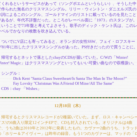
てくれるというサービスがあって（ソングポエムというらしい）、そうした中
で作られた無名のクリスマスシングル。リリー・ウィントン・ダニエルズ氏の
作詞によるこのシングル、ゴールドマインのリストに載っているのを見たこと
があるが、年代不詳盤だった。ところがレーベル面に「1973」のスタンプが。
ということで'73年盤と考えてよさそう。歌手のディック・ケント氏は、この
ーベルでかなりの枚数を吹き込んでいる。
ついでにV店にも寄ってみると、オランダの女性SSW、フェイ・ロフスキー
が'81年に出したクリスマスシングルがあった。PS付きだったので買うことに
帰宅するとネットで落としたchayのCDSが届いていた。C/Wの「Winter!
Winter! Magic」はクリスマスソングといってもいい可愛い曲なので収穫扱い。
シングル：
ick Kent "Santa Claus Sweetheart/Is Santa The Man In The Moon?"
ay Lovsky "Christmas Was A Friend Of Mine/All The Same"
DS：chay 「Wishes」
12月18日（木）
帰宅するとクリスマスレコードが2種届いていた。まず、ロス・キャンぺシ
ノス!の6曲入り限定12インチEPで、CDも封入されている。オリジナルは4曲
で、うち2曲は2010年と2012年に発表したもの。カヴァー2曲のうち、トラッ
の「ホリー＆アイヴィー」は昨年の録音。もう1つのカヴァーは、マッドの「