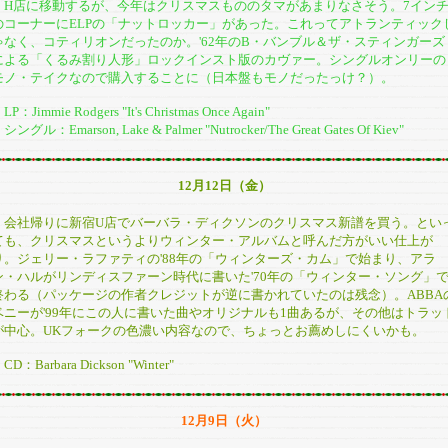
H店に移動するが、今年はクリスマスもののタマがあまりなさそう。7イン
のコーナーにELPの「ナットロッカー」があった。これってアトランティック
ゃなく、コティリオンだったのか。'62年のB・バンブル＆ザ・スティンガーズ
による「くるみ割り人形」ロックインスト版のカヴァー。シングルオンリーの
モノ・テイクなので購入することに（日本盤もモノだったっけ？）。
P：Jimmie Rodgers "It's Christmas Once Again"
ングル：Emarson, Lake & Palmer "Nutrocker/The Great Gates Of Kiev"
12月12日（金）
会社帰りに新宿U店でバーバラ・ディクソンのクリスマス新譜を買う。とい
ても、クリスマスというよりウィンター・アルバムと呼んだ方がいい仕上が
り。ジェリー・ラファティの'88年の「ウィンターズ・カム」で始まり、アラ
ン・ハルがリンディスファーン時代に書いた'70年の「ウィンター・ソング」
終わる（パッケージの作者クレジットが逆に書かれていたのは残念）。ABBA
ベニーが'99年にこの人に書いた曲やオリジナルも1曲あるが、その他はトラッ
が中心。UKフォークの色濃い内容なので、ちょっとお薦めしにくいかも。
D：Barbara Dickson "Winter"
12月9日（火）