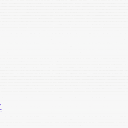
に
ら
た
、