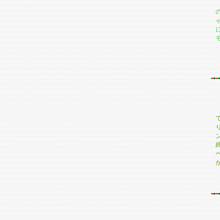
L
シ
C