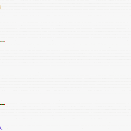
ベ
面
人