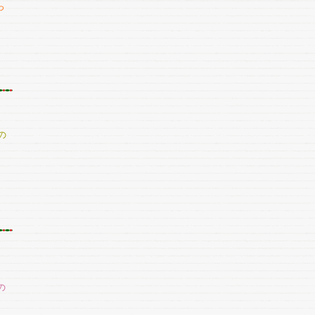
っ
の
の
り