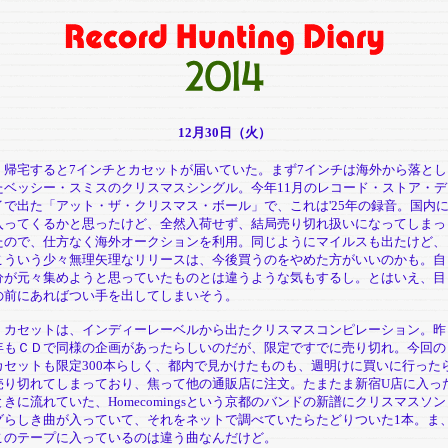
12月30日（火）
帰宅すると7インチとカセットが届いていた。まず7インチは海外から落とし
たベッシー・スミスのクリスマスシングル。今年11月のレコード・ストア・デ
イで出た「アット・ザ・クリスマス・ボール」で、これは'25年の録音。国内
入ってくるかと思ったけど、全然入荷せず、結局売り切れ扱いになってしまっ
たので、仕方なく海外オークションを利用。同じようにマイルスも出たけど、
こういう少々無理矢理なリリースは、今後買うのをやめた方がいいのかも。自
分が元々集めようと思っていたものとは違うような気もするし。とはいえ、目
の前にあればつい手を出してしまいそう。
カセットは、インディーレーベルから出たクリスマスコンピレーション。昨
年もＣＤで同様の企画があったらしいのだが、限定ですでに売り切れ。今回の
カセットも限定300本らしく、都内で見かけたものも、週明けに買いに行った
売り切れてしまっており、焦って他の通販店に注文。たまたま新宿U店に入っ
ときに流れていた、Homecomingsという京都のバンドの新譜にクリスマスソン
グらしき曲が入っていて、それをネットで調べていたらたどりついた1本。ま
このテープに入っているのは違う曲なんだけど。