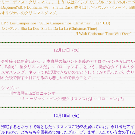
ンリー・ディス・クリスマス」。 もう1枚は7インチで、ブルックリンのレー
ルDaptoneの傘下Dunhamから、Sha La Dasが昨年出したソウル・バラード。B
もオリジナルのクリスマスソング。
P：Los Campesinos! "A Los Campesinios! Christmas"（12"+CD）
ングル：Sha La Das "Sha La Da La La (Christmas Time)
/I Wish Christmas Time Was Over"
12月17日（水）
会社帰りに新宿T店へ。川本真琴の新バンド名義のアナログ7インチが出てい
て、B面が「聖クリスマスだよ～ゴロニャンず!」という、微妙なタイトルのク
リスマスソング。ネットでも試聴できないのでどうしようかと思ったが、売り
切れた後で探す羽目になるのも悲しいので買うことに。
シングル：
川本真琴withゴロニャンず
「ミュージック・ピンク/聖クリスマスだよ～ゴロニャンず!」
12月16日（火）
帰宅するとネットで落としたクリスマスCDが2枚届いていた。今月出たアイ
ドルもので、どちらも今回初めて知ったグループ。まず、X21という女の子12