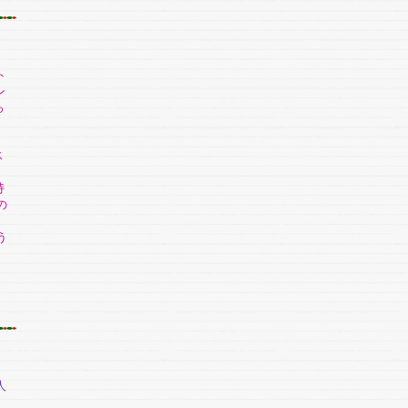
ト
ン
っ
ス
持
の
う
人