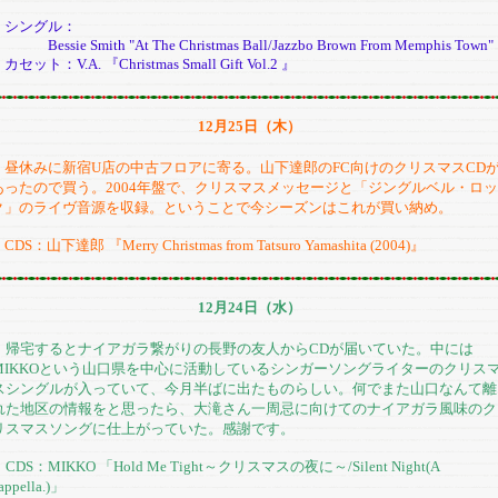
シングル：
essie Smith "At The Christmas Ball/Jazzbo Brown From Memphis Town"
セット：V.A. 『Christmas Small Gift Vol.2 』
12月25日（木）
昼休みに新宿U店の中古フロアに寄る。山下達郎のFC向けのクリスマスCD
あったので買う。2004年盤で、クリスマスメッセージと「ジングルベル・ロッ
ク」のライヴ音源を収録。ということで今シーズンはこれが買い納め。
CDS：山下達郎 『Merry Christmas from Tatsuro Yamashita (2004)』
12月24日（水）
帰宅するとナイアガラ繋がりの長野の友人からCDが届いていた。中には
MIKKOという山口県を中心に活動しているシンガーソングライターのクリス
スシングルが入っていて、今月半ばに出たものらしい。何でまた山口なんて離
れた地区の情報をと思ったら、大滝さん一周忌に向けてのナイアガラ風味のク
リスマスソングに仕上がっていた。感謝です。
DS：MIKKO 「Hold Me Tight～クリスマスの夜に～/Silent Night(A
appella.)」