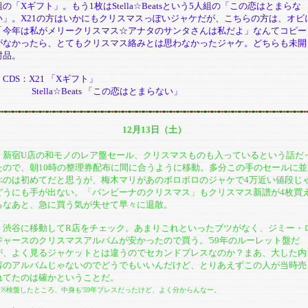
組の「Xギフト」。もう1枚はStella☆Beatsという5人組の「この恋はとまらな
い」。X21の方はいかにもクリスマスっぽいジャケだが、こちらの方は、オビ
「今年は私がメリークリスマス☆アナタのサンタさんは私だよ」なんてコピー
がなかったら、とてもクリスマス絡みとは思わなかったジャケ。どちらも未開
封品。
CDS：X21 「Xギフト」
Stella☆Beats 「この恋はとまらない」
12月13日（土）
新宿U店の和モノのレア盤セール、クリスマスものも入っているという話だ
たので、朝10時の整理券配布に間に合うように移動。多分この手のセールに並
ぶのは初めてだと思うが、梅木マリがあのボロボロのジャケで4万近い値段じ
どうにも手が出ない。「バンビーナのクリスマス」もクリスマス新譜が4枚買
るなあと、急に買う気が失せて早々に退散。
渋谷に移動してR店をチェック。あまりこれといったブツがなく、ジミー・
ジャースのクリスマスアルバムが安かったので買う。'59年のルーレット盤だ
が、よく見るジャケットとは違うのでセカンドプレスなのか？まあ、大した内
容のアルバムじゃないのでどうでもいいんだけど、とりあえずこの人が当時売
れてたのは確かということだ。
※検盤したところ、中身も'59年プレスだったけど、よく分からんなー。