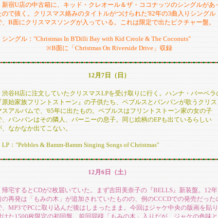
新宿U店の中古箱に、キッド・クレオール＆ザ・ココナッツのシングルがあ
たので抜く。クリスマス絡みのタイトルがつけられた'82年の3曲入りシングル
で、B面にクリスマスソングが入っている。これは限定で出たピクチャー盤。
ングル："Christmas In B'Dilli Bay with Kid Creole & The Coconuts"
※B面に「Christmas On Riverside Drive」収録
12月7日（日）
渋谷H店に注文していたクリスマスLPを受け取りに行く。ハンナ・バーベラ
『原始家族フリントストーン』の子供たち、ペブルスとバンバンが歌うクリス
マスアルバムで、'65年に出たもの。ペブルスはフリントストーン家の女の子
で、バンバンはその隣人、バーニーの息子。同じ絵柄のEPも出ているらしい
が、なかなか出てこない。
P："Pebbles & Bamm-Bamm Singing Songs of Christmas"
12月6日（土）
帰宅するとCDが2枚届いていた。まず吉田美奈子の『BELLS』新装盤。12年
前の再発は「もみの木」が追加されていたものの、例のCCCDでの発売だった
で、MP3でPCに取り込んだ後はしまったまま。今回はジャケ中央の版画を貼
付けた1500枚限定の初回盤。前回同様「もみの木」入りだが、ジャケの色味と