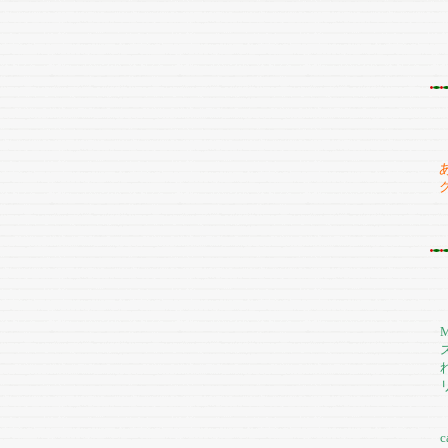
B
カ
C
c