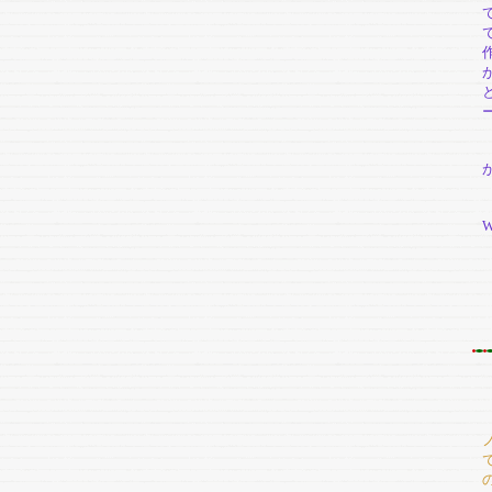
D
F
C