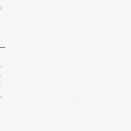
に
っ
ゃ
え
ロ