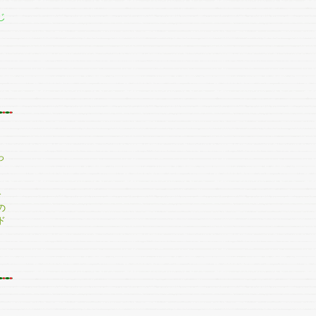
チ
じ
っ
で
の
ド