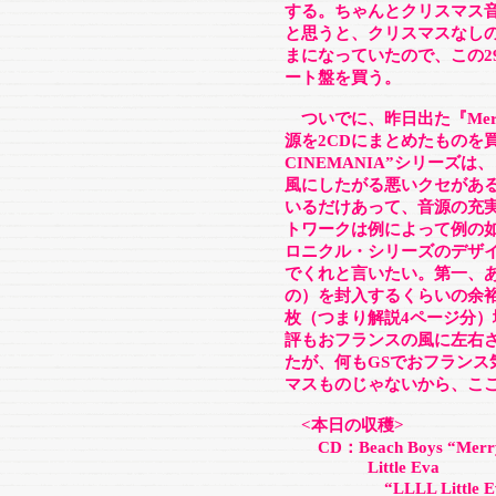
する。ちゃんとクリスマス
と思うと、クリスマスなし
まになっていたので、この2
ート盤を買う。
ついでに、昨日出た『Mera.
源を2CDにまとめたものを
CINEMANIA”シリーズ
風にしたがる悪いクセがあ
いるだけあって、音源の充
トワークは例によって例の
ロニクル・シリーズのデザ
でくれと言いたい。第一、
の）を封入するくらいの余
枚（つまり解説4ページ分）
評もおフランスの風に左右
たが、何もGSでおフランス
マスものじゃないから、こ
<本日の収穫>
CD：Beach Boys “Merry Ch
Little Eva
“LLLL Little Eva～Th