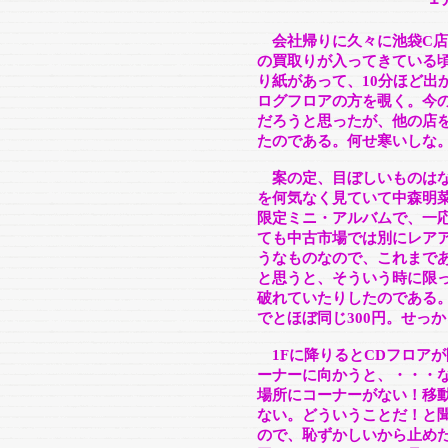
会社帰りに久々に池袋C店
の買取りが入ってきている
り紙があって、10分ほど出
ログフロアの方を覗く。今
だろうと思ったが、他の店
たのである。何せ寒いしな
案の定、目ぼしいものはな
を何気なく見ていて中森明菜の『
限定ミニ・アルバムで、一
ても中古市場では別にレア
うなものなので、これまで
と思うと、そういう時に限
破れていたりしたのである
でとほぼ同じ300円。せっ
1Fに降りるとCDフロア
ーナーに向かうと、・・・
場所にコーナーがない！移
ない。どういうことだ！と
ので、恥ずかしいから止め