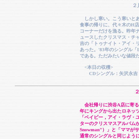
２
しかし寒い。こう寒いと
食事の帰りに、代々木のH
コーナーだけを漁る。昨年
ュースしたクリスマス・チ
吉の「トゥナイト・アイ・
あった。'83年のシングル「
である。ただみたいな値段
<本日の収穫>
CDシングル：矢沢永吉 
会社帰りに渋谷A店に寄る
年にキングから出たロネッツ
「ベイビー，アイ・ラヴ・
ターのクリスマスアルバムから「
Snowman"）」と「ママ
通常のシングルと同じよう