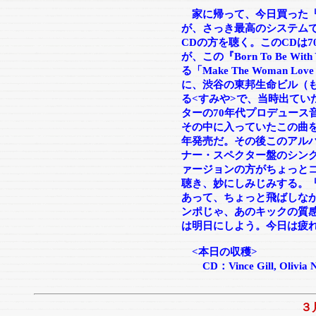
家に帰って、今日買った『
が、さっき最高のシステム
CDの方を聴く。このCDは7
が、この『Born To Be 
る「Make The Woman
に、渋谷の東邦生命ビル（
る<すみや>で、当時出ていた『Ph
ターの70年代プロデュース
その中に入っていたこの曲を
年発売だ。その後このアルバ
ナー・スペクター盤のシン
ァージョンの方がちょっと
聴き、妙にしみじみする。
あって、ちょっと飛ばしな
ンポじゃ、あのキックの質
は明日にしよう。今日は疲
<本日の収穫>
CD：Vince Gill, Olivia Ne
３