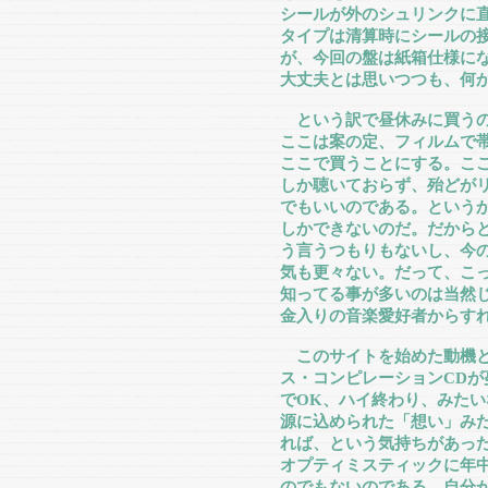
シールが外のシュリンクに
タイプは清算時にシールの
が、今回の盤は紙箱仕様に
大丈夫とは思いつつも、何
という訳で昼休みに買うの
ここは案の定、フィルムで
ここで買うことにする。こ
しか聴いておらず、殆どが
でもいいのである。という
しかできないのだ。だから
う言うつもりもないし、今
気も更々ない。だって、こ
知ってる事が多いのは当然じ
金入りの音楽愛好者からす
このサイトを始めた動機と
ス・コンピレーションCDが
でOK、ハイ終わり、みた
源に込められた「想い」み
れば、という気持ちがあっ
オプティミスティックに年
のでもないのである。自分