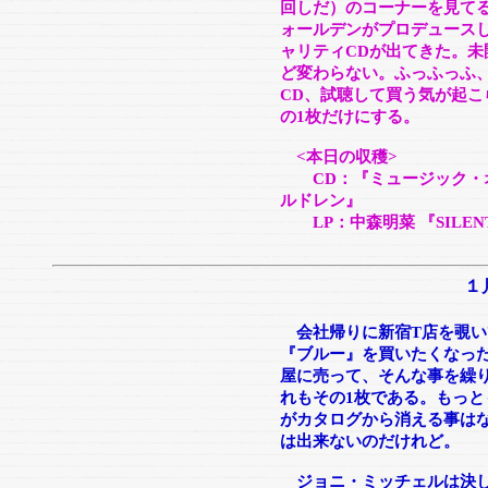
回しだ）のコーナーを見て
ォールデンがプロデュース
ャリティCDが出てきた。
ど変わらない。ふっふっふ
CD、試聴して買う気が起
の1枚だけにする。
<本日の収穫>
CD：『ミュージック・オ
ルドレン』
LP：中森明菜 『SILENT
１
会社帰りに新宿T店を覗い
『ブルー』を買いたくなっ
屋に売って、そんな事を繰
れもその1枚である。もっと
がカタログから消える事は
は出来ないのだけれど。
ジョニ・ミッチェルは決し