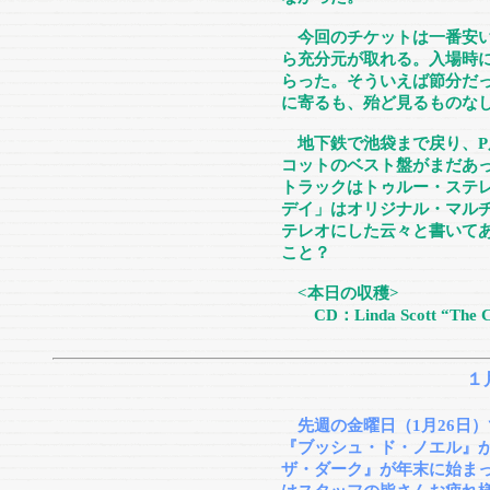
今回のチケットは一番安い
ら充分元が取れる。入場時
らった。そういえば節分だ
に寄るも、殆ど見るものな
地下鉄で池袋まで戻り、P
コットのベスト盤がまだあ
トラックはトゥルー・ステ
デイ」はオリジナル・マル
テレオにした云々と書いて
こと？
<本日の収穫>
CD：Linda Scott “The Comp
１
先週の金曜日（1月26日
『ブッシュ・ド・ノエル』
ザ・ダーク』が年末に始ま