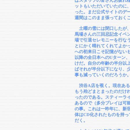
はスタッフの皆さんお疲れ
ットもいただいていたのに、
った。まだ公式サイトのデー
週間はこのまま張っておく
土曜の雪には閉口したが、
馬場さんの三回忌記念イベ
場で引退セレモニーを行な
とにかく晴れてくれてよか
への初来日こそ記憶がない
以降の全日本へのUターン、
けだ。自分の年齢の半分以上
ばそれが半分以下になり、
事も減っていくのだろうか
渋谷A店を覗く。現在ある
もう殆どまとまったのだけ
ったのである。スティーラ
あるので（多分プレイは可
の事。これは一昨年に、新宿
体はCD化されたものを持
だく。