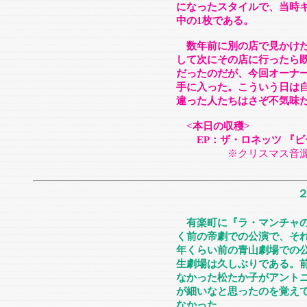
になったスタイルで、当時キングか
中の1枚である。
数年前に別の店で見かけた
して次にその店に行ったら
だったのだが、今回オーナ
手に入った。こういう日は
違った人たちはさぞ不気味
<本日の収穫>
EP：ザ・ロネッツ 『ビ
※クリスマス音源
有楽町に『ラ・マンチャの
く前の帝劇での公演で、そ
年くらい前の青山劇場での
生劇場は久しぶりである。
なかった松たか子がアント
が細いなと思ったのを覚え
なかった。