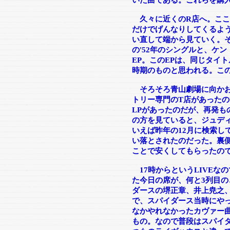
いた曲である。これらを購
久々に近くのR店へ。ここ
だけでげんなりしてくるよ
い直して端から見ていく。
の'52年のシングルと、ケ
EP。このEPは、同じタイト
時期のものと思われる。この
そろそろ青山劇場に向かお
トリー専門のT店があった
LPがあったのだが、再発も
の方を見ていると、ジュデ
いえば昨年の12月に検索し
い落とされたのだった。裏
ことで安くしてもらったの
17時からというLIVEな
た今日の席が、何と3列目
ダースの堺正章、井上尭之
で、スパイダース当時にや
なかやれなかったカヴァー
もの。なので普段はスパイ