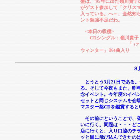
盤は、'95年に出た嶺川貴
がゲスト参加して「クリス
入っている。へ～、全然知
ント勉強不足だわ。
<本日の収穫>
CDシングル：嶺川貴子
「
（ア
ウィンター」※4曲入り
３
とうとう3月21日である
る。そして今夜もまた、昨
念イベント。
今年度のイベ
セットと同じシステムを会
マスター盤CDを鑑賞すると
その前にということで、昼
いに行く。問題は・・・ど
店に行くと、入り口脇のチ
ッと目に飛び込んできたの