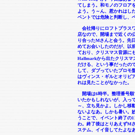
てしまう。和モノのフロア
よう。う～ん、惹かれはし
ベントでは危険と判断し、
会社帰りにロフトプラスワ
店なので、開場まで近くの
り合ったMさんと会う。先
めてお会いしたのだが、以前
ており、クリスマス音源に
Hallmarkから出たクリ
だける、という事だったの
して、ダブっていたプロモ盤を
はヴィンス・ギルとオリビ
れは見たことがなかった。
開場は6時半。整理番号順
いたかもしれないが、入っ
～、立ち見かよ。しかし移
ないよなあ。しかも暑い。
うことで、イベント終了の1
わ。終了後はとりあえずM
ステム、イイ音してたよな