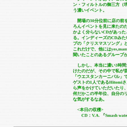
ン・フィルトルの御三方（
う濃いイベント。
開場の30分位前に店の前
ろんイベントを見に来たの
かよく分らないCDがあっ
る。インディーズのCDみたいだ
プの「クリスマスソング」
これだけで、他にはyes,ma
聞いたことのあるグループ
しかし、本当に濃い3時間
けたのだが、その中で私が昔
「ウエスタンカーニバル」で
ゲストの1人であるHitom
ら声をかけていただいたり
何だかこの半年位、自分の
な気がするなあ。
<本日の収穫>
CD：V.A. 『Smash water 