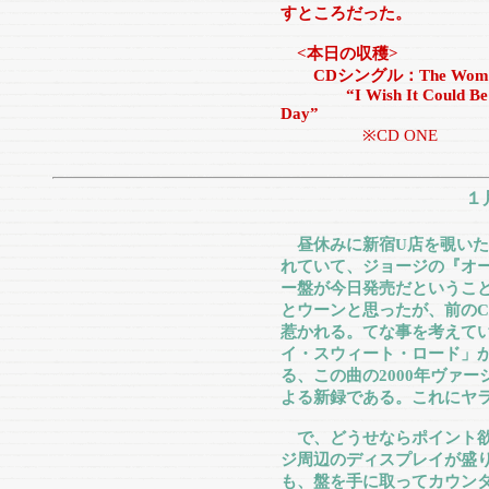
すところだった。
<本日の収穫>
CDシングル：The Wombles 
“I Wish It Could Be A 
Day”
※CD ONE
１
昼休みに新宿U店を覗いた
れていて、ジョージの『オ
ー盤が今日発売だというこ
とウーンと思ったが、前の
惹かれる。てな事を考えて
イ・スウィート・ロード」
る、この曲の2000年ヴァ
よる新録である。これにヤ
で、どうせならポイント欲
ジ周辺のディスプレイが盛
も、盤を手に取ってカウン