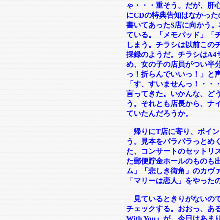
ゃ・・・重そう。だが、肝
にCDの特典告知はなかっ
書いてあったS店に向かう。
ている。「メモパッド」「
しまう。チラシは以前この
採録のようだ。チラシはA4
め、女の子の店員がつい半
っ！折らんでいいっ！」と
「す、すいませんっ！・・
言ってきた。いかんな、ど
う。それとも店長から、ナ
ていたんだろうか。
帰りにT店に寄り、ポイン
う。見本をパラパラっとめ
た、コンサートのセットリス
た郵便貯金ホールのものも
ム」「悲しき街角」のカヴ
「マリーは恋人」をやった
見ているときりがないので
チェックする。おおっ、あるじ
With You』が。今日は