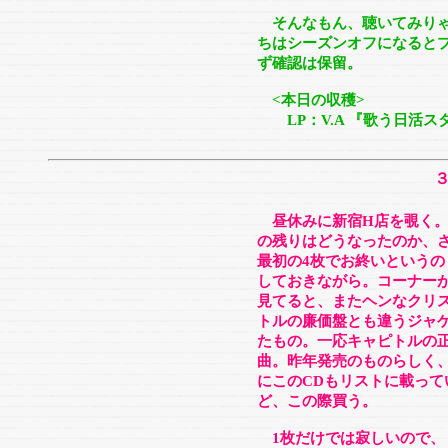
そんなもん、聴いてみりゃ
ちはシーズンオフになると
ず確認は保留。
<本日の収穫>
LP：V.A
『歌う日活ス
昼休みに新宿H店を覗く。
の残りはどうなったのか、
最初の4枚でお終いというの
しておきながら。コーナー
見てると、またヘンなクリ
トルの廉価盤とも違うジャケッ
たもの。一応キャピトルの正
曲。昨年発売のものらしく
にこのCDもリストに載っ
ど、この際買う。
1枚だけでは寂しいので、