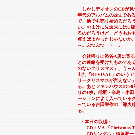
しかしディオンのCDが見
年代のアルバムの2in1で
で、他でも売り始めるだろ
い。おまけに先週末にはU
るのだろうけど、どうもお
買えばよかったじゃないか
～。ぶつぶつ・・・。
会社帰りに渋谷A店に寄る
との連絡を受けたものである
のないクリスマス」、う～ん
出た『REVIVAL』のいうアルバム
リークリスマスが言えない
る。あとファンハウスの'90
りの1枚。稲垣・辛島・小
ーションによく入っている
っている吉田栄作の「導火
る。
<本日の収穫>
CD：V.A
『Christmas T
CDシングル：稲垣潤一 「X'ma