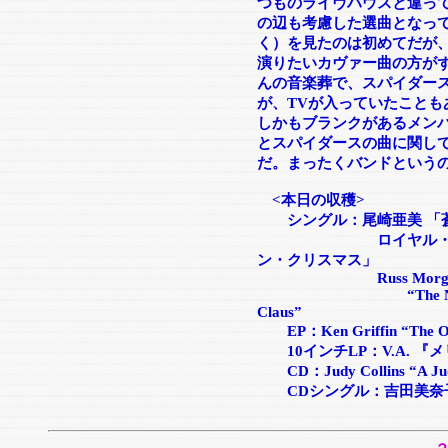
つものライヴハウスと違っ
の辺も考慮した選曲となっ
く）を見たのは初めてだが
演りたいカヴァー曲の方がず
んの音楽葬で、スパイダー
が、TVが入っていたこと
しかもブランクがあるメン
とスパイダースの曲に関し
だ。まったくバンドという
<本日の収穫>
シングル：尾崎亜美 「蒼夜曲/Sw
ロイヤル・フィル・
ン・クリスマス」
Russ Morga
“The Night Before
Claus”
EP：Ken Griffin “The Orga
10インチLP：V.A. 
CD：Judy Collins “A Judy
CDシングル：吉田美奈子 「12