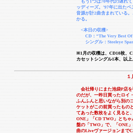
もう1つは70年代の遅れて
ッディーズ。'97年に出たベス
音源が計2曲含まれている
かる。
<本日の収穫>
CD：“The Very Best Of T
シングル：Steeleye Span “T
※1月の収穫は、CD10枚、
カセットシングル1本、以上
１
会社帰りにまた池袋P店を
のだが、一昨日買ったロイ
ふんふんと思いながら別の
ケットがこの前買ったもの
てあった数枚をよく見ると、
ONE」「CD TWO」とち
盤の「TWO」で、「ONE
曲のLiveヴァージョンま