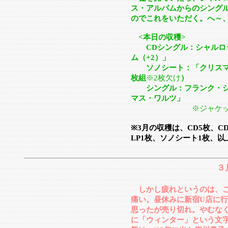
ス・アルバムからのシング
のでこれをいただく。へ～
<本日の収穫>
CDシングル：シャルロッ
ム（+2）」
ソノシート：「クリスマス
枚組
※2枚欠け
）
シングル：フランク・シナ
マス・ワルツ」
※ジャケ
※3月の収穫は、CD5枚、C
LP1枚、ソノシート1枚、以
３
しかし疲れというのは、
痛い。昼休みに新宿U店に行
思ったが売り切れ。やむな
に「ウィンター」という文