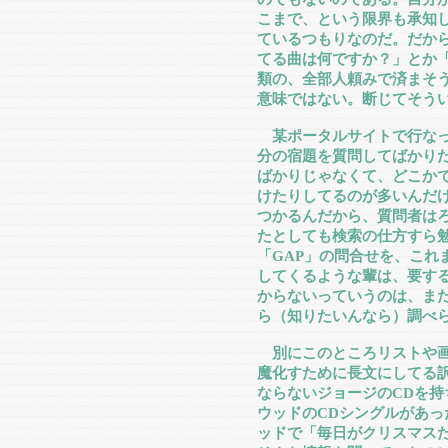
こまで、という限界も承知
ているつもりなのだ。だから
てる曲は何ですか？」とか
類の、全部人頼みで済まそ
意味ではない。断じてそう
某ポータルサイトで行なっ
分の宿題を質問してばかり
ばかりじゃなくて、どこか
けたりしてるのが多いんだ
つかるんだから、質問者は
たとしても検索の仕方すら
「GAP」の問合せを、これ
してくるような輩は、要す
からないっていうのは、ま
ら（知りたいんなら）調べ
別にこのところリストや画
魔化すために長文にしてる
ならないジョージのCDを
ウッドのCDシングルがあっ
ッドで「毎日がクリスマス