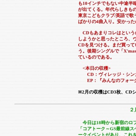
も10インチでもない中途半
が出てくる。年代らしきも
東京こどもクラブ/英語で歌
ばかりの4曲入り。安かった
CDもあまりコレはという
しようかと思ったところ、
CDを見つける。まだ買って
う。後期シングルで「X'm
ているのである。
<本日の収穫>
CD：ヴィレッジ・シンガー
EP：
『みんなのフォーク
※2月の収穫はCD3枚、CD
２
今日は18時から新宿のロ
「コアトーク～GS最前線ス
ークイベントがあり、これ