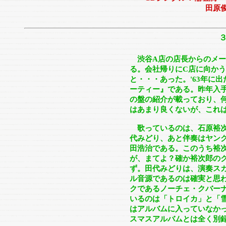
田原俊彦 「雪の
渋谷A店の店長からのメ
る。会社帰りにC店に向か
と・・・あった。'63年に
ーティー』である。昨年入手
の盤の紹介が載っており、
はあまり良くないが、これ
歌っているのは、石原裕次
代みどり、あと伴奏はヤン
田浩治である。このうち裕
が、まてよ？確か裕次郎のク
ず。田代みどりは、演奏ス
ル音源であるのは確実と思
クであるノーチェ・クバー
いるのは「トロイカ」と「
はアルバムに入っていなか
スマスアルバムとは全く別