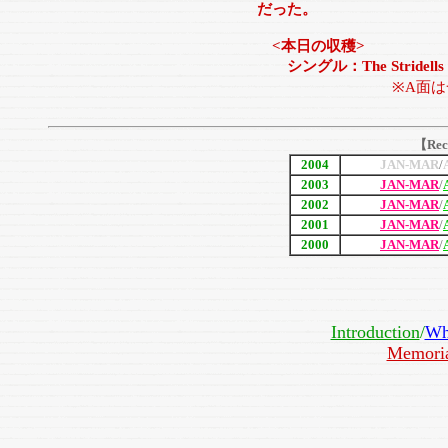
だった。
<本日の収穫>
シングル：The Stridells “Mi
※A面
【Rec
2004
JAN-MAR
/
2003
JAN-MAR
/
2002
JAN-MAR
/
2001
JAN-MAR
/
2000
JAN-MAR
/
Introduction
/
Wh
Memori