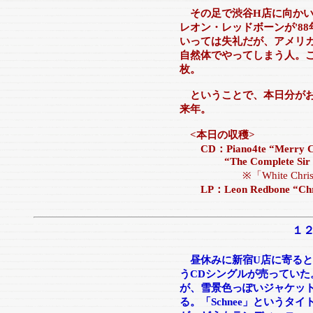
その足で渋谷H店に向かい
レオン・レッドボーンが'8
いっては失礼だが、アメリ
自然体でやってしまう人。
枚。
ということで、本日分がお
来年。
<本日の収穫>
CD：Piano4te “Merry Chri
“The Complete Sir Henr
※「White Chris
LP：Leon Redbone “Chris
１
昼休みに新宿U店に寄る
うCDシングルが売ってい
が、雪景色っぽいジャケッ
る。「Schnee」という