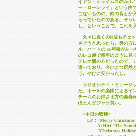
イアン・シェイムスの2nd
ー・ローレライ」という曲
こないものの、鈴の音とか
らっていたのである。そうい
し。ということで、これを
久々に近くのR店もチェッ
さそうと思ったら、奥の方に
ル・ハートの'65年盤があ
のレコ屋で毎年のように見
テレオ盤の方だったので、
違っており、今ひとつ釈然
う。やけに安かったし。
ラジオシティ・ミュージッ
た。ホールの楽団によるイ
チームのお姉さま方の勇姿
ほとんどジャケ買い。
<本日の収穫>
LP：“Merry Christmas w
Al Hirt “The Sound O
“Christmas Holidays At