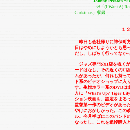
Johnny Preston “Feel S
※「(I Want A) Ro
Christmas」収録
１
昨日も会社帰りに神保町
日はやめにしようかとも思
だし、しばらく行ってなか
ジャズ専門のH店を覗くが
ードはなし。その近くのU
ムがあったが、何れも持っ
ド系のビデオショップに入
す。生憎ホラー系のDVDは
方に『What's Up? Tig
ション映画を、設定をまる
監督第一作のビデオがあっ
やけにおかしかった。この
ル。今月半ばにこのバンド
なったし、これを追悼購入