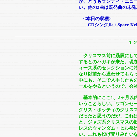
が、どうもランディ・ニュー
い。他の2曲は既発曲の未
<本日の収穫>
CDシングル：Space Kelly 
１
クリスマス前に贔屓にして
するとのハガキが来た。現
ィーズ系のセレクションに
なり以前から通わせてもら
中にも、そこで入手したも
ールをやるというので、会
基本的にここ1、2ヶ月以内
いうことらしい。ワゴンセ
クリス・ボッティのクリス
だったと思うのだが、これ
と、ジャズ系クリスマスの
レスのウィンダム・ヒル盤
い。これも投げ売りみたい