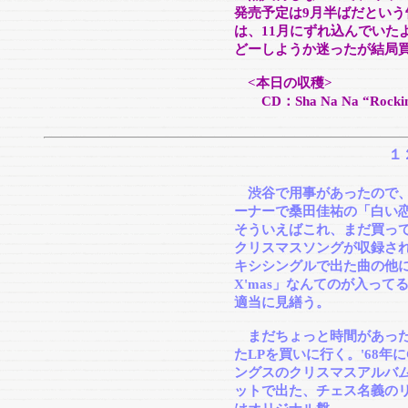
発売予定は9月半ばだとい
は、11月にずれ込んでいた
どーしようか迷ったが結局
<本日の収穫>
CD：Sha Na Na “Rockin'
１
渋谷で用事があったので、
ーナーで桑田佳祐の「白い
そういえばこれ、まだ買っ
クリスマスソングが収録さ
キシシングルで出た曲の他に
X'mas」なんてのが入って
適当に見繕う。
まだちょっと時間があった
たLPを買いに行く。'68年
ングスのクリスマスアルバム
ットで出た、チェス名義の