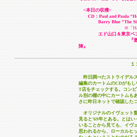
<本日の収穫>
CD：Paul and Paula “Holi
Barry Blue “The Single
※「Ha
エド山口＆東京ベン
『激突！エレキ天
陣』
１
昨日調べたストライデルズ
編集のカートムのCDがも
T店をチェックする。コン
ル別の棚の中にカートムもあ
さに昨日ネットで確認した
オリジナルのイヴェット盤は
見ると'69年とある。とは
いることから見ても、イヴェ
思われるから、ローカルヒ