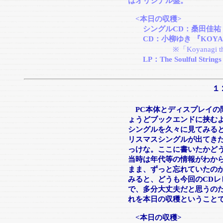
はオリジナル盤。
<本日の収穫>
シングルCD：桑田佳祐 「
CD：小柳ゆき 『KOYANAGI 
※「Koyanagi t
LP：The Soulful Strings “
１
PC本体とディスプレイの
ょうどブックエンドに挟む
シングルを久々に見てみる
リスマスシングルが出てき
っけな。ここに書いたかど
当時は年代等の情報がわか
まま、ずっと忘れていたのか
みると、どうも今回のCD
で、多分大丈夫だと思うの
れを本日の収穫ということ
<本日の収穫>