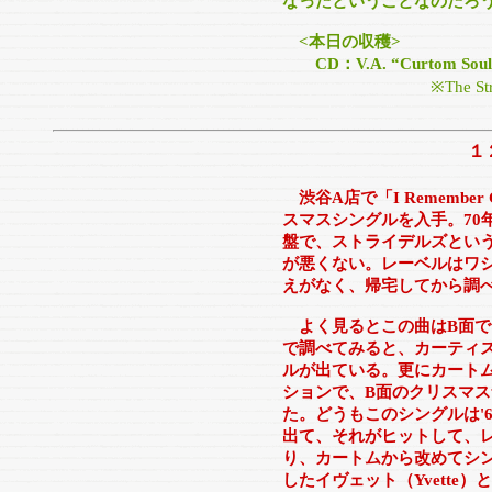
なったということなのだろ
<本日の収穫>
CD：V.A. “Curtom Soul Tr
※The St
１
渋谷A店で「I Remember
スマスシングルを入手。70
盤で、ストライデルズとい
が悪くない。レーベルはワ
えがなく、帰宅してから調
よく見るとこの曲はB面で、A
で調べてみると、カーティ
ルが出ている。更にカート
ションで、B面のクリスマ
た。どうもこのシングルは'
出て、それがヒットして、
り、カートムから改めてシ
したイヴェット（Yvette