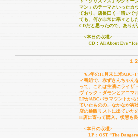
ト・クリスマス」やクイー
マン」のテーマといったカ
ており、店長曰く「暗いで
ても、何か非常に寒々とし
CDだと思ったので、ありが
<本日の収穫>
CD：All About Eve “Ice
１
'65年の11月末に米AB
ィ番組で、赤ずきんちゃん
って、これは主演にライザ
ヴィック・ダモンとアニマ
LPがABCパラマウントか
ていたものの、なかなか実
店の通販リストに出ていた
H店に寄って購入。状態も
<本日の収穫>
LP：OST “The Dangerous 