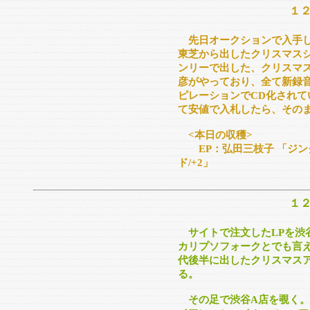
１
先日オークションで入手し
東芝から出したクリスマスシ
ンリーで出した、クリスマス
彦がやっており、全て新録
ピレーションでCD化され
て安値で入札したら、その
<本日の収穫>
EP：弘田三枝子 「ジン
ド/+2」
１
サイトで注文したLPを渋
カリプソフォークとでも言え
代後半に出したクリスマス
る。
その足で渋谷A店を覗く。