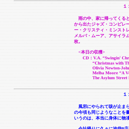
１
雨の中、家に帰ってくる
から出たジャズ・コンピレーション
ー・クリスティ・ミンスト
メルバ・ムーア、アサイラ
枚。
<本日の収穫>
CD：V.A. “Swingin' Chri
“Christmas with The Ne
Olivia Newton-John “Th
Melba Moore “A Very Sp
The Asylum Street Span
１
風邪にやられて咳が止ま
の今頃も同じようなことを
いうのは、本当に身体に物
会社帰りに久々に池袋P店