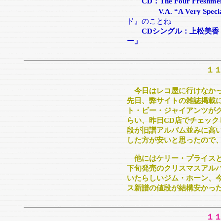
CD：The Four Freshmen 
V.A. “A Very Special 
ド』のことね
CDシングル：上松美香 
ー」
１
今日はレコ屋に行けなか
先日、弊サイトの雑誌掲載
ト・ビー・ジャイアンツが
らい、昨日CD店でチェッ
段が旧譜アルバム並みに高
した方が安いと思ったので
他にはケリー・プライスと
下旬発売のクリスマスアル
いたらしいジム・ホーン、
ス新譜の値段が結構安かっ
１