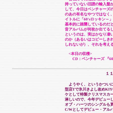
持っていない旧譜の輸入盤
して、今日はベンチャーズの
のあの有名なやつではなく
イトルに「60'sロッキン
基本的に踏襲しているのだ
音アルバムが何枚か出てる
というのは、実はかなり凄
のか（あるいはコピーしき
しれないが）、それを考え
<本日の収穫>
CD：ベンチャーズ 『60
１
ようやく、というかついに
型店Tで氷川きよし改めKI
ケとして特製クリスマスカ
淋しいので、今年デビューし
オブ・ハーツのシングルも
C/Wとしてデビュー・アル