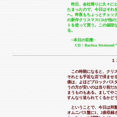
昨日、会社帰りに久々に
たまったので、今日はそれを
へ。昨夜もちょっとチェッ
の新作クリスマスCDが他
トを使って買う。この値段
る。
<本日の収穫>
CD：Barbra Streisand “C
１
この時期になると、クリ
それとも手近な店で済ませ
価は、よほどブロックバス
うの方が安いのは当り前だ
まうものもある。ましてや
すんなり送られてくるかど
ということで、今日は邦盤
オムニバス盤に1、2曲収録