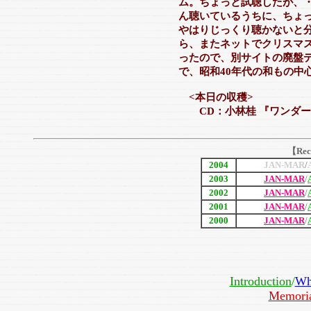
ム。ちょっと試聴したが、
ん聴いているうちに、ちょ
やはりじっくり聴かないと
ら、またネットでクリスマ
ったので、別サイトの廃盤デ
で、昭和40年代の和もの中
<本日の収穫>
CD：小林桂 『ワンダー
【Rec
2004
JAN-MAR
/
2003
JAN-MAR
/
2002
JAN-MAR
/
2001
JAN-MAR
/
2000
JAN-MAR
/
Introduction
/
Wh
Memori