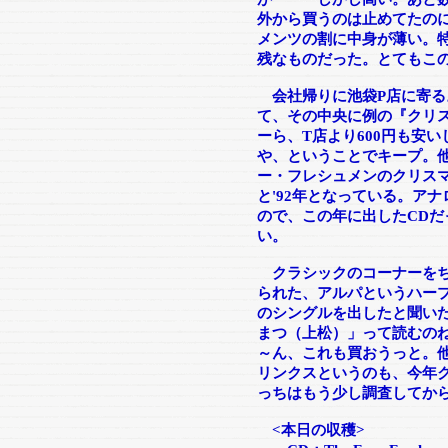
外から買うのは止めてたの
メンツの割に中身が薄い。
残なものだった。とてもこ
会社帰りに池袋P店に寄る
て、その中央に例の『クリ
ーら、T店より600円も安
や、ということでキープ。
ー・フレシュメンのクリス
と'92年となっている。ア
ので、この年に出したCD
い。
クラシックのコーナーをち
られた、アルパというハー
のシングルを出したと聞い
まつ（上松）」って読むの
～ん、これも買おうっと。
リンクスというのも、今年
っちはもう少し調査してか
<本日の収穫>