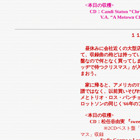
<本日の収穫>
CD：Candi Staton “Chris
V.A. “A Motown Chris
１
昼休みに会社近くの大型
て、収録曲の殆どは持って
盤なので何となく買ってしまう。D
ッヂで待つクリスマス」が
まおう。
家に帰ると、アメリカのT
譜ではなく、以前買いそび
メとトリオ・ロス・パンチョ
ロットソンの同じく'66年
<本日の収穫>
CD：松任谷由実 『sweet, bi
※2CDベスト盤「H
マス」収録