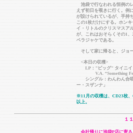
池袋で行なわれる恒例のレ
えず初日を覗きに行く。例
が設けられているが、手持
この1枚だけにする。ホン
イ・リトルのクリスマスアルバ
が、これはおそらくその1、
ペラジャケである。
そして家に帰ると、ジョー
<本日の収穫>
LP："ビッグ" タイニイ
V.A. “Something Fest
シングル：わんわん合唱団
ー・スザンナ」
※11月の収穫は、CD23枚
以上。
１
会社帰りに池袋P店に寄る