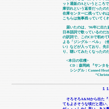
ット通販のAというところ
庫切れという返答だったの
在庫センターに残っていれ
こちらは無事残っていてく
届いたのは、'96年に出た
日本語詞で歌っているのだ
の訳詞で、このCDで初め
よる「ジングル・ベル」（
い）などが入っており、先
り、聴いてみたくなったの
<本日の収穫>
CD：森岡純 『サンタを
シングル：Canned Heat & 
“Christmas Blues
１
そろそろA&Mから出た『
てもよさそうな頃だと思い
が・・・しかし高い。あと