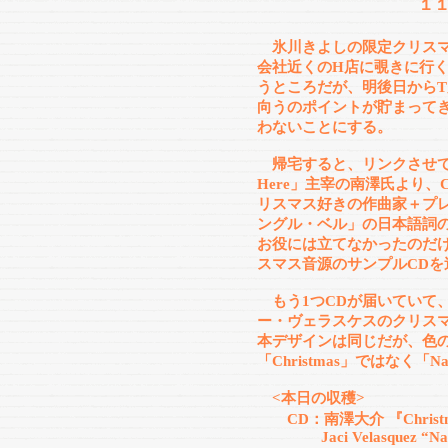
１
氷川きよしの限定クリス
会社近くのH店に覗きに行
うところだが、明後日から
向うのポイントが貯まって
わないことにする。
帰宅すると、リンクさせていただい
Here」主宰の南澤氏より
リスマス好きの作曲家＋プ
ングル・ベル」の日本語詞
お役には立てなかったのだ
スマス音源のサンプルCDを
もう1つCDが届いていて
ー・ヴェラスケスのクリス
本デザインは同じだが、色
「Christmas」ではなく「N
<本日の収穫>
CD：南澤大介 『Christmas 
Jaci Velasquez “Nav