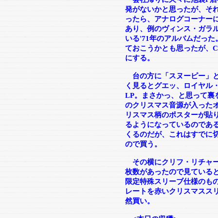
発がないかと思ったが、そ
ったら、アナログコーナーに
あり、例のヴィンス・ガラルデ
いる'71年のアルバムだっ
ておこうかとも思ったが、
にする。
台の方に「スヌーピー」と
く見るとグエッ、ロイヤル・ガ
LP。まさかっ、と思って裏
のクリスマス音源が入ったオ
リスマス柄のポスターが貼
るようになっているのである
くるのだが、これはすでに
ので買う。
その横にクリフ・リチャー
枚数があったので見ていると
限定特殊スリーブ仕様のもの
レートを赤いクリスマスス
然買い。