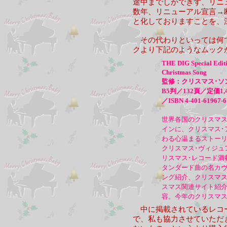
途中までしかできず、リニ
数年、リニューアル宣言→
と化しておりますことを、
その代わりといっては何で
クより下記のようなムック
THE DIG Special Edit
Christmas Song
監修：クリスマス･ソ
B5判／132頁／定価1
／ISBN 4-401-61967-6
世界各国のクリスマス
インに、クリスマス･
わる心温まるストー
クリスマス･ヴィジュ
リスマス･レコード満
タンダード曲の名カヴ
ング紹介、クリスマス
スマス関連サイト紹
容。今年のクリスマス
中に掲載されているレコー
で、私も協力させていただ