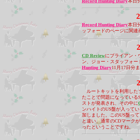
Record Hunting Diary
本日
2
Record Hunting Diary
本日
ッフォードのページに関連
2
CD Review
にブライアン・
ン、ジョー・スタッフォー
Hunting Diary
11月17日分
2
ルートキットを利用したソ
たことで問題になっているS
ストが発表され、その中に
ンハイトのUS盤が入って
加しました。このUS盤って
と違い、通常のCDマーク
ったということですね。