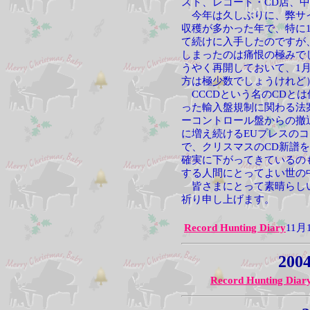
スト、レコード・CD店、
今年は久しぶりに、弊サイ
収穫が多かった年で、特に
て続けに入手したのですが
しまったのは痛恨の極みで
うやく再開しておいて、1
方は極少数でしょうけれど
CCCDという名のCDと
った輸入盤規制に関わる法
ーコントロール盤からの撤
に増え続けるEUプレスの
で、クリスマスのCD新譜
確実に下がってきているの
する人間にとってよい世の
皆さまにとって素晴らしい
祈り申し上げます。
Record Hunting Diary
11
2004
Record Hunting Diar