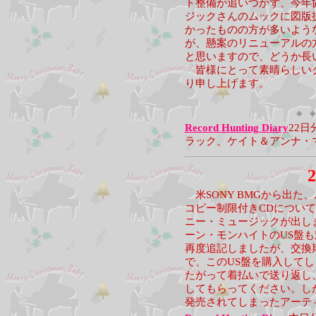
ト整備が追いつかず、今年
ジックさんのムックに図版
かったものの方が多いよう
が、懸案のリニューアルの
と思いますので、どうか長
皆様にとって素晴らしいク
り申し上げます。
◆ ◆
Record Hunting Diary
22日
ラック、ケイト＆アンナ・
2
米SONY BMGから出た
コピー制限付きCDについ
ニー・ミュージックが出し
ーン・モンハイトのUS盤
再度追記しましたが、交換期
で、このUS盤を購入して
たがって着払いで送り返し
してもらってください。し
発売されてしまったアーテ