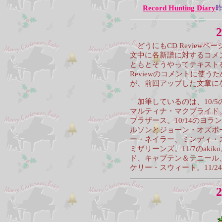
Record Hunting Diary
2
どうにもCD Review
文中に各新譜に対するコメ
ともとそうやってテキスト
Reviewのコメントに使
が、前回アップした文章に
加筆しているのは、10/
マルティナ・マクブライド。
ブラザース。10/14のヨラ
ルソンとジョーン・オズボーン。
ー・ネイラー、ミンディ・ス
ミザリーンズ。11/7のaki
ド、キャプテン＆テニール、
ケリー・スウィート。11/
2