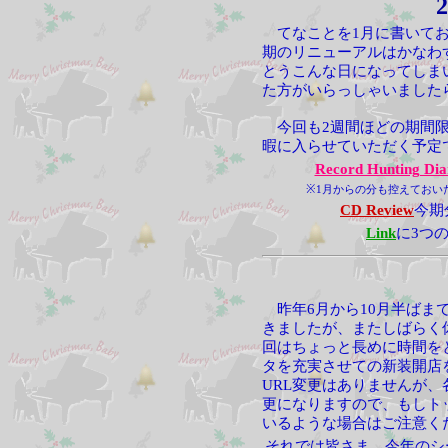
2
てなことを1月に書いてお
期のリニューアルはかなわ
とうこんな日になってしま
た方がいらっしゃいました
今回も2週間ほどの期間限
暇に入らせていただく予定
Record Hunting Dia
※1月からの分も控えておい
CD Review
今期
Link
に3つ
昨年6月から10月半ばま
きましたが、またしばらく
回はちょっと長めに時間を
タを充実させての新装開店
URL変更はありませんが
更になりますので、もしト
いるような場合はご注意く
それでは皆さま、今年のシ