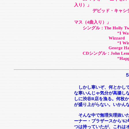
入り）」
デビッド・キャシディ
「パートリッ
マス（4曲入り）」
シングル：The Holly Twins
“I Want Elvis For 
Wizzard
“I Wish It Could 
George Harrison “D
CDシングル：John Lenn
“Happy Xm
しかし寒いぞ、何とかし
な寒いんじゃ気分が高揚し
しに渋谷R店を漁る。何枚
が盛り上がらない。いかん
そんな中で無理矢理抜いた
ーナー・ブラザースから'6
つは持っていたが、これはオ