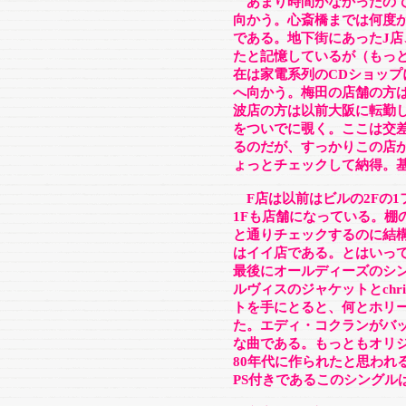
あまり時間がなかったので
向かう。心斎橋までは何度
である。地下街にあったJ店
たと記憶しているが（もっ
在は家電系列のCDショップ
へ向かう。梅田の店舗の方
波店の方は以前大阪に転勤
をついでに覗く。ここは交
るのだが、すっかりこの店
ょっとチェックして納得。
F店は以前はビルの2Fの1
1Fも店舗になっている。棚
と通りチェックするのに結
はイイ店である。とはいっ
最後にオールディーズのシ
ルヴィスのジャケットとchri
トを手にとると、何とホリ
た。エディ・コクランがバ
な曲である。もっともオリジ
80年代に作られたと思われ
PS付きであるこのシングル