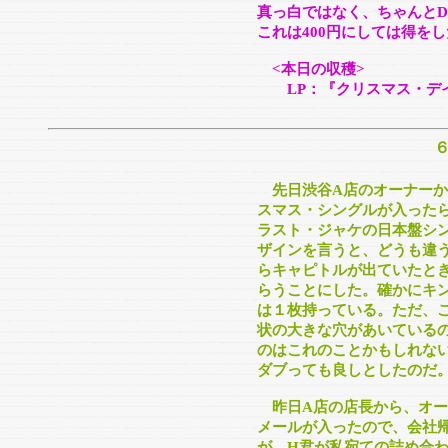
真っ白ではなく、ちゃんとD
これは400円にしては得を
<本日の収穫>
LP：『クリスマス・デ
先日渋谷A店のオーナー
スマス・シングルが入った
ラスト・ジャケの日本盤シ
ザインを言うと、どうも違
らキャピトルが出ていたと
らうことにした。確かにキン
は１枚持っている。ただ、こ
状の大きな穴があいている
のはこれのことかもしれな
ダブっても良しとしたのだ
昨日A店の店長から、オー
メールが入ったので、会社
が、H君が私宛ての詰め合