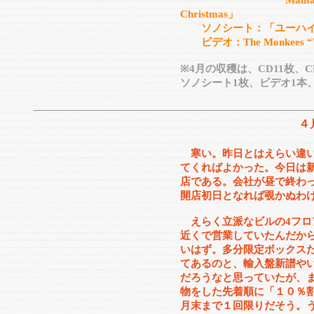
Mama,Baby&Deer
Christmas」
ソノシート：「ユーハイム
ビデオ：The Monkees “The
※4月の収穫は、CD11枚、
ソノシート1枚、ビデオ1本
４
寒い。昨日とはえらい違
てくればよかった。今日は
店である。会社が昼で終わ
開店初日となれば覗かぬわ
えらく立派なビルの4フロ
近くで営業していたんだか
いはず。多分限定ボックス
てあるのと、輸入盤新譜や
だろうなと思っていたが、
物をした先着順に「１０％
月末まで１回限りだそう。