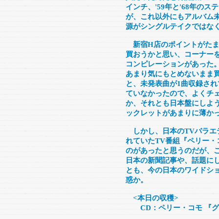
インチ、'59年と'68年の
が、これ以外にもアルバム
源がシングルテイクではな
新宿H店のポイントがたま
買おうかと思い、コーナー
コンピレーションがあった
あまり気にもとめないまま
と、未発表曲が1曲収録さ
ていなかったので、よくチェ
か、それとも日本盤にしよう
ックレットがあまりに薄か
しかし、日本のTVバラエ
れていたTV番組『ペリー
のがあったと思うのだが、
日本の新聞記事や、話題に
とも、今の日本のワイドシ
惑か。
<本日の収穫>
CD：ペリー・コモ 『グ