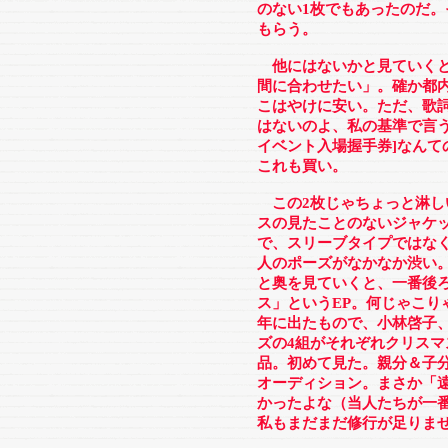
のない1枚でもあったのだ
もらう。
他にはないかと見ていくと
間に合わせたい」。確か都
こはやけに安い。ただ、歌
はないのよ、私の基準で言う
イベント入場握手券]なんて
これも買い。
この2枚じゃちょっと淋し
スの見たことのないジャケッ
で、スリーブタイプではな
人のポーズがなかなか渋い
と奥を見ていくと、一番後
ス」というEP。何じゃこり
年に出たもので、小林啓子
ズの4組がそれぞれクリス
品。初めて見た。親分＆子
オーディション。まさか「
かったよな（当人たちが一
私もまだまだ修行が足りま