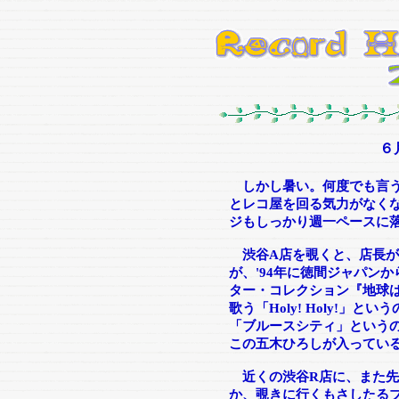
６
しかし暑い。何度でも言
とレコ屋を回る気力がなく
ジもしっかり週一ペースに
渋谷A店を覗くと、店長が
が、'94年に徳間ジャパンか
ター・コレクション『地球
歌う「Holy! Holy!」
「ブルースシティ」という
この五木ひろしが入ってい
近くの渋谷R店に、また先
か、覗きに行くもさしたる