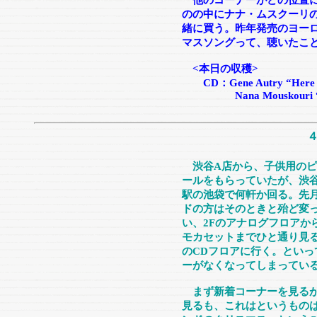
他のコーナーがどの位置に
のの中にナナ・ムスクーリ
緒に買う。昨年発売のヨー
マスソングって、聴いたこ
<本日の収穫>
CD：Gene Autry “Here Co
Nana Mouskouri “The
渋谷A店から、子供用の
ールをもらっていたが、渋
駅の池袋で何軒か回る。先
ドの方はそのときと殆ど変
い、2Fのアナログフロアか
モカセットまでひと通り見る
のCDフロアに行く。とい
ーがなくなってしまってい
まず新着コーナーを見るが
見るも、これはというもの