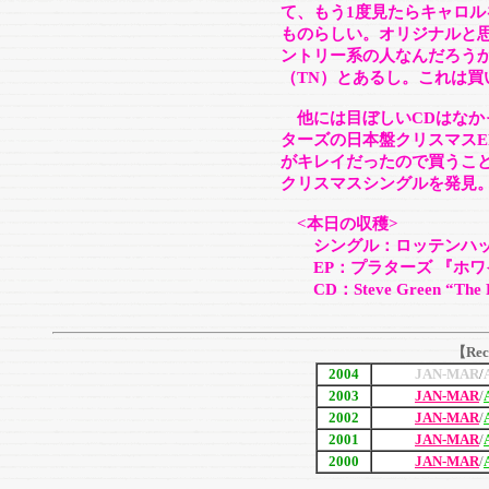
て、もう1度見たらキャロル
ものらしい。オリジナルと
ントリー系の人なんだろう
（TN）とあるし。これは買
他には目ぼしいCDはなか
ターズの日本盤クリスマスE
がキレイだったので買うこ
クリスマスシングルを発見
<本日の収穫>
シングル：ロッテンハッツ 「Ch
EP：プラターズ 『ホワ
CD：Steve Green “The Fi
【Rec
2004
JAN-MAR
/
2003
JAN-MAR
/
2002
JAN-MAR
/
2001
JAN-MAR
/
2000
JAN-MAR
/