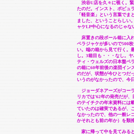
渋谷U店を久々に覗く。
たのだ。インスト、ポピュ
「軽音楽」という言葉でま
ました、ということらしい。
ャケLP中心になるのじゃな
床置きの段ボール箱に入れ
ペラジャケが多いので500
い。端の箱から見て行く。
し。3箱目も・・・なし。ヤ
ティ・ウェルズの日本盤ペラ
の箱に60年前後の楽団イン
のだが、状態が今ひとつだ
いうのがなかったので、今
ジョーダネアーズがコーラ
リカでは'62年の発売だが、
のテイチクの年末資料には載
ていたのは確実であるが、
なかったので、他の一般レコ
かそれとも前の年か）を類
家に帰って中を見てみると