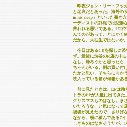
昨夜ジョン・リー・フッ
と老衰だとあった。海外のサイトを見
in his sleep」とい
ーティストの訃報では悲惨
救われる思いである。2年位
んてのがあって、とにかく6
だから、大往生ではないか
今日はあるCDを探しに渋
ず。最後に渋谷のR店の中
なし。帰ろうかと思ったら、
ちゃんがいる。例の買い付
たかと思い、そちらに向かう
枚入っている箱が何箱かあ
前に見たときは、EPは殆
トラのEPが大量に出てきた
クリスマスものはなし。ま
いだろうな、と気になって店
後姿が見えたので、さりげな
ながら、横に積んである7
しきものはなさそうだが、1