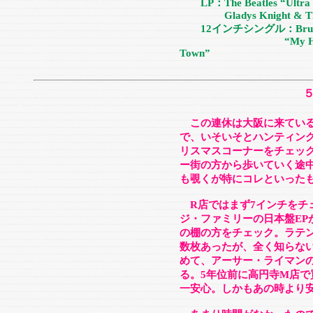
LP：The Beatles “Ultra R
Gladys Knight & The Pi
12インチシングル：Bruce Sp
“My Hometown/San
Town”
この連休は大阪に来てい
で、いそいそとハンティン
リスマスコーナーをチェッ
ー街の方から歩いていく途
も覗くが特にコレといった
R店ではまず7インチをチ
ジ・ファミリーの日本盤EP
の棚の方をチェック。ラテ
数枚あったが、全く知らな
めて、アーサー・ライマンの
る。5年位前に高円寺M店で
一安心。しかもあの時より