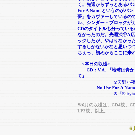
く。先週からずっとあるパンク
For A Nameというの
夢」をカヴァーしているので
ル、シンダー・ブロックが
CDのタイトルも分っている
なかったのだ。先週渋谷A店
ックしたが、やはりなかっ
するしかないかなと思いつつ
ちぇっ、初めからここに来
<本日の収穫>
CD：V.A. 『地球は青
て
』
※天野小夜子
No Use For A Name “M
※「Fairyt
※6月の収穫は、CD4枚、C
LP3枚、以上。
６