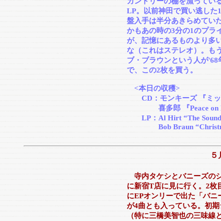
カントリーの棚を漁っている
LP。以前神田で買い逃した
盤入手は半分あきらめてい
かもあの時の3分の1のプラ
が、記憶にあるものより多
な（これはステレオ）。も
ブ・ブラウンという人が'6
で、この2枚を買う。
<本日の収穫>
CD：モンキーズ 『ミッシン
喜多郎 『Peace on E
LP：Al Hirt “The Sound 
Bob Braun “Christmas
５
寺内タケシとバニーズの
に新宿T店に見に行く。2枚
にEPオンリーで出た「バニ
が4曲とも入っている。初期
（特に三橋美智也の三味線