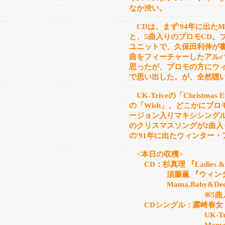
なか渋い。
CDは、まず'94年に出たMama
と、5曲入りのプロモCD。
ユニットで、久保田利伸が書いた「
曲をフィーチャーしたアル
思ったが、プロモの方にウ
で思い出した。が、全然聴
UK-Triveの「Christm
の「Wish」、どこかにプ
ージョン入りマキシシング
のクリスマスソングが2曲入
の'91年に出たウィンター
<本日の収穫>
CD：杉真理 『Ladies & G
須藤薫 『ウィンタ
Mama,Baby&Deer Frie
※5曲入りサ
CDシングル：露崎春女 「
UK-Trive 「Chr