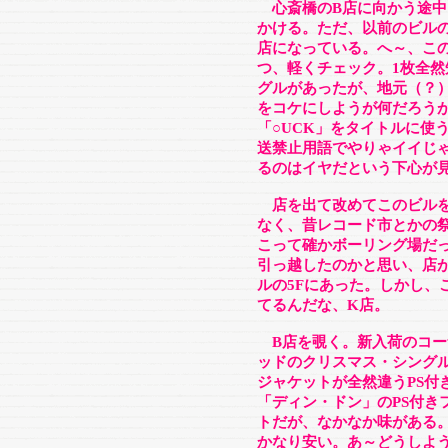
心斎橋のB店に向かう途中
かける。ただ、以前のビルの
店になっている。へ～、こ
つ、軽くチェック。1枚全
グルがあったが、地元（？
をコケにしようが何だろう
「○UCK」をタイトルに使
送禁止用語でやりゃイイじ
るのはイヤだという下心が
店を出て改めてこのビルを
なく、昔レコード市とかの
こって確かボーリング場だ
引っ越したのかと思い、店
ルの5Fにあった。しかし、
てるんだな、K店。
B店を覗く。新入荷のコー
ッドのクリスマス・シング
ジャケットが全然違うPS付
「ディン・ドン」のPS付き
トだが、なかなか味がある
かなり安い。あ～どうしよ