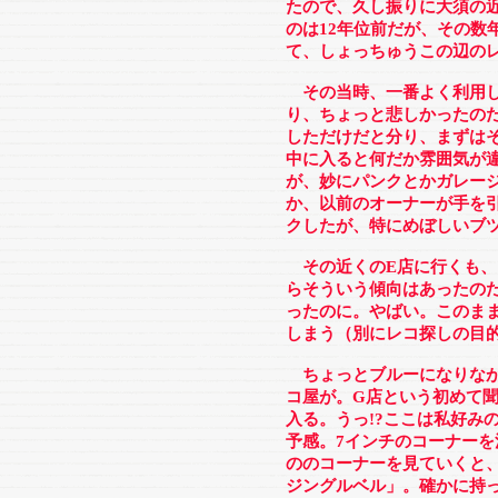
たので、久し振りに大須の
のは12年位前だが、その数
て、しょっちゅうこの辺の
その当時、一番よく利用し
り、ちょっと悲しかったの
しただけだと分り、まずは
中に入ると何だか雰囲気が
が、妙にパンクとかガレー
か、以前のオーナーが手を
クしたが、特にめぼしいブ
その近くのE店に行くも、
らそういう傾向はあったの
ったのに。やばい。このま
しまう（別にレコ探しの目
ちょっとブルーになりなが
コ屋が。G店という初めて
入る。うっ!?ここは私好み
予感。7インチのコーナー
ののコーナーを見ていくと
ジングルベル」。確かに持