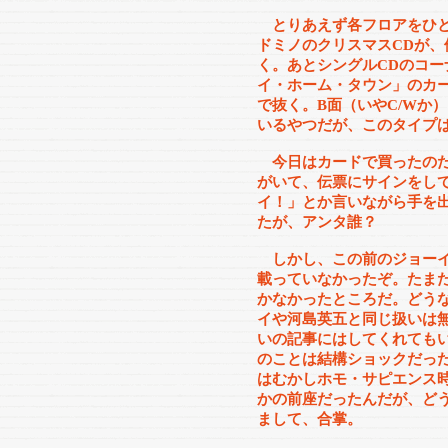
とりあえず各フロアをひと
ドミノのクリスマスCDが
く。あとシングルCDのコ
イ・ホーム・タウン」のカ
で抜く。B面（いやC/Wか
いるやつだが、このタイプ
今日はカードで買ったのだ
がいて、伝票にサインをし
イ！」とか言いながら手を
たが、アンタ誰？
しかし、この前のジョーイ
載っていなかったぞ。たま
かなかったところだ。どう
イや河島英五と同じ扱いは
いの記事にはしてくれても
のことは結構ショックだっ
はむかしホモ・サピエンス
かの前座だったんだが、どう
まして、合掌。