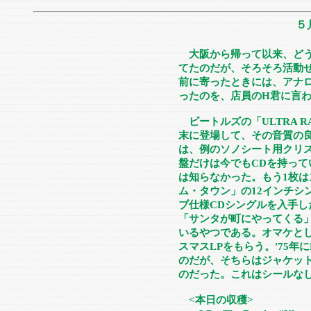
５
大阪から帰って以来、ど
てたのだが、そろそろ活動せ
前に寄ったときには、アナ
ったのを、店員のH君に言
ビートルズの「ULTRA R
末に登場して、その音質の良
は、例のソノシート用クリ
盤だけは今でもCDを持っ
は知らなかった。もう1枚
ム・タウン」の12インチシ
ブ仕様CDシングルを入手し
「サンタが町にやってくる
いるやつである。オマケと
スマスLPをもらう。'75年
のだが、そちらはジャケット
のだった。これはシールな
<本日の収穫>