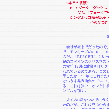
<本日の収穫>
EP：ダーク・ダックス 
V.A. 「フォークでクリスマス
シングル：加藤登紀子・
小沢なつき 「クリ
会社が昼までだったので
で、モンキーズのCDに「RI
のだ。「RIU CHIU」と
紀のスペインのクリスマス
の'67年12月に放映され
われているのである。このビ
手したが、'90年にこれまた
という未発表曲集の「Vol
る。これは買い。オマケに喜
ンプルを頂く。
近くのR店をついでに覗く
たのだが、これは見つから