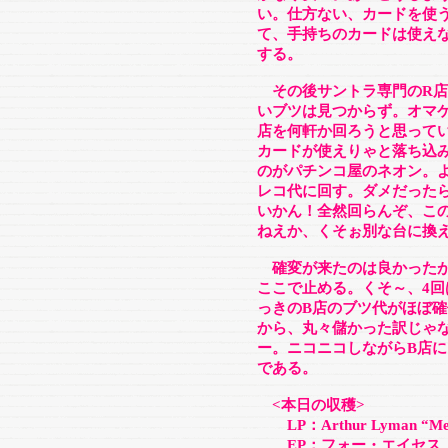
い。仕方ない、カードを使
て、手持ちのカードは使え
する。
その後サントラ専門のR店
いブツは見つからず。オマ
店を何軒か回ろうと思って
カードが使えりゃと落ち込
のがパチンコ屋のネオン。
レコ代に回す。ダメだった
いかん！全然回らんぞ、こ
ねえか、くそぉ別な台に換え
確変が来たのは良かったが
ここで止める。くそ～、4
っきのB店のブツ代がほぼ確
から、丸々儲かった訳じゃ
ー。ニコニコしながらB店
である。
<本日の収穫>
LP：Arthur Lyman “Mele
EP：フォー・エイセス 