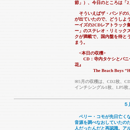
節」）、今日のところは「2
そういえばザ・バンドの5
が出ていたので、どうしよ
ーイズの2CDレアトラック
ー」のステレオ・リミック
クが満載で、国内盤を待と
まう。
<本日の収穫>
CD：寺内タケシとバニー
花』
The Beach Boys “
※5月の収穫は、CD2枚、C
インチシングル1枚、LP5枚
５
ペリー・コモが先日亡く
音源を調べなおしていたの
人だったんだと再認識。アルバ