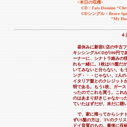
<本日の収穫>
CD：Fats Domino “Chri
CDシングル：Bruce Sprin
“My Hometown/Sant
４
昼休みに新宿U店の中古
キシシングルCDが100円
ーナーに、シナトラ絡みの怪
れも一緒に。1枚はUS盤だ
いてみないと分らない。も
ング・・・じゃない、2人の
イタリア盤とのクレジット
明である。もう1枚、ガース
ったのでこれも買う。これ
のはあまり好きじゃなかっ
ていたはずだが、未だに聴
で、家に帰ってからシナト
ずUS盤の方は、TVのクリ
ドイ音質のもの。最後に収