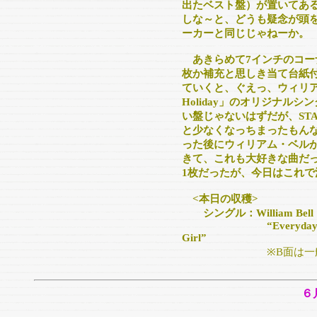
出たベスト盤）が置いてあ
しな～と、どうも疑念が頭
ーカーと同じじゃねーか。
あきらめて7インチのコー
枚か補充と思しき当て台紙
ていくと、ぐえっ、ウィリアム・ベル
Holiday」のオリジナル
い盤じゃないはずだが、ST
と少なくなっちまったもん
った後にウィリアム・ベル
きて、これも大好きな曲だ
1枚だったが、今日はこれで
<本日の収穫>
シングル：William Bell
“Everyday Will Be L
Girl”
※B面は一
６