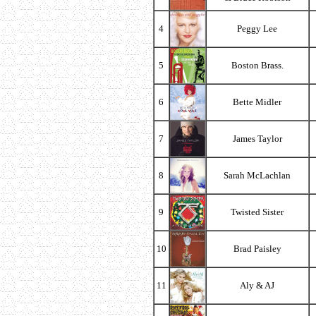
4
Peggy Lee
5
Boston Brass.
6
Bette Midler
7
James Taylor
8
Sarah McLachlan
9
Twisted Sister
10
Brad Paisley
11
Aly & AJ