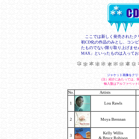
ここでは新しく発売されたクリ
初CD化の作品のみとし、コン
たものでない限り取り上げませ
MAX」といったものは入って
ジャケット画像をクリ
（注）紹介にあたっては、
輸入盤はアルファベット
No.
Artists
1
Lou Rawls
2
Moya Brennan
Kelly Willis
3
& Bruce Robison