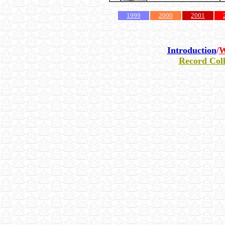
1999
2000
2001
Introduction
/
W
Record Coll