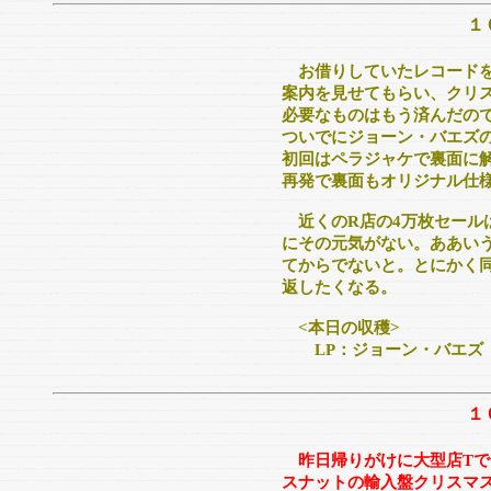
１
お借りしていたレコード
案内を見せてもらい、クリ
必要なものはもう済んだの
ついでにジョーン・バエズの
初回はペラジャケで裏面に解
再発で裏面もオリジナル仕
近くのR店の4万枚セール
にその元気がない。ああい
てからでないと。とにかく
返したくなる。
<本日の収穫>
LP：ジョーン・バエズ 
１
昨日帰りがけに大型店T
スナットの輸入盤クリスマ