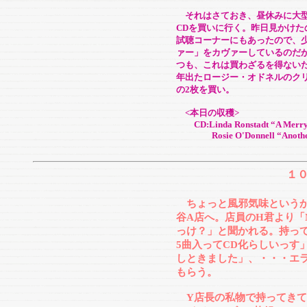
それはさておき、昼休みに大型
CDを買いに行く。昨日見かけ
試聴コーナーにもあったので、
ァー」をカヴァーしているのだ
つも、これは買わざるを得ない
年出たロージー・オドネルのク
の2枚を買い。
<本日の収穫>
CD:Linda Ronstadt “A Merry L
Rosie O'Donnell “Another 
１
ちょっと風邪気味という
谷A店へ。店員のH君より「
っけ？」と聞かれる。持っ
5曲入ってCD化らしいっす
しときました」、・・・エ
もらう。
Y店長の私物で持ってきて