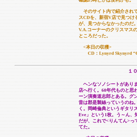
確認の時とかは便利かも。
そのサイト内で紹介されて
スCDを、新宿V店で見つけ
が、見つからなかったのだ
V.A.コーナーのクリスマ
ところだった。
<本日の収穫>
CD：Lynyrd Skynyrd “Chr
１
ヘンなソノシートがあり
店へ行く。60年代ものと思
ーン演奏道志郎とある。グ
昔は郡是製絲っていうのね。
く。岡崎倫典というギタリストが
Eve」という1枚。う～ん
だが、これで<りんてん>っ
てた。