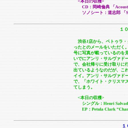
<本日の収穫>
CD：岡崎倫典 「Acoustic
ソノシート：道志郎 「Sile
１
渋谷J店から、ペトゥラ・
ったとのメールをいただく。
号に写真が載っているのを見
いでにアンリ・サルヴァド
で、会社帰りに受け取りに行
出ているようなのだが、これ
イイ。アンリ・サルヴァドー
で、「ホワイト・クリスマ
てしまう。
<本日の収穫>
シングル：Henri Salvador “W
EP：Petula Clark “Cha
１