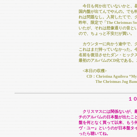
今日も何か出ていないかと、昼
国内盤が出てんでやんの。でも
れは問題なし。入荷したてで、
昨年、限定で「The Christm
いたが、それは想像通りの音と
ので、ちょっと不安だが買い。
カウンターに向かう途中で、ク
これはまだ持っていなかった。今
名前を復活させたダン・ヒックス
最初のアルバムのCD化である。
<本日の収穫>
CD：Christina Aguilera “My K
The Christmas Jug Band “M
１
クリスマスには関係ないが、最
チのアルバムの日本盤が出たこと
盤を何となく買って以来、もう
ヴ・ユー』というのが日本盤タ
ったら聴いてね。