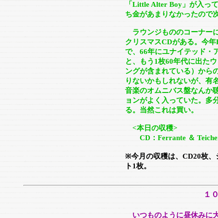
「Little Alter Bo
ち金があまりなかったので
ラウンジもののコーナーに
クリスマスCDがある。今年E
で、66年にユナイテッド・
と、もう1枚60年代に出た
ングが含まれている）から
りないかもしれないが、有名
音楽のオムニバス盤なんか
ョンがよく入っていた。多
る。当然これは買い。
<本日の収穫>
CD：Ferrante ＆ Teicher “C
※今月の収穫は、CD20枚、
ト1枚。
１
いつものように昼休みに大