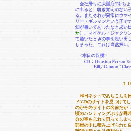
会社帰りに大型店Tをちょ
に出ると、聴き覚えのない
る。またそれが異常にウマ
リー・ギルマンという子でカ
知が書いてあったなと思い
た
）。マイケル・ジャクソ
て聴いたときの事を思い出
しまった。これは当然買い
<本日の収穫>
CD：Houston Person & Etta
Billy Gilman “Classic
１
昨日ネットであちこちを
ド/CDのサイトを見つけてしまった
のがそのサイトの名前だが
頃のハンティングぶりが尋
分の事も忘れて思ってしま
部屋の中に積み上げられた