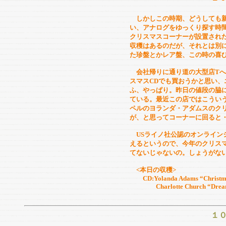
しかしこの時期、どうしても新
い、アナログをゆっくり探す時
クリスマスコーナーが設置され
収穫はあるのだが、それとは別
た珍盤とかレア盤、この時の喜
会社帰りに通り道の大型店Tへ
スマスCDでも買おうかと思い
ふ、やっぱり。昨日の値段の脇に
ている。最近この店ではこうい
ペルのヨランダ・アダムスのク
が、と思ってコーナーに回ると
USライノ社公認のオンライン
えるというので、今年のクリス
てないじゃないの。しょうがな
<本日の収穫>
CD:Yolanda Adams “Christma
Charlotte Church “Dream
１