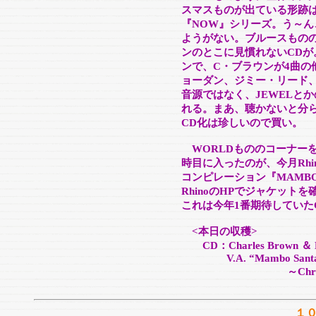
スマスものが出ている形跡
『NOW』シリーズ。う～
ようがない。ブルースもの
ンのとこに見慣れないCD
ンで、C・ブラウンが4曲の
ョーダン、ジミー・リード
音源ではなく、JEWELとか
れる。まあ、聴かないと分
CD化は珍しいので買い。
WORLDもののコーナー
時目に入ったのが、今月Rh
コンピレーション『MAMBO
RhinoのHPでジャケッ
これは今年1番期待していた
<本日の収穫>
CD：Charles Brown ＆ Fri
V.A. “Mambo Santa
～Christmas From
１