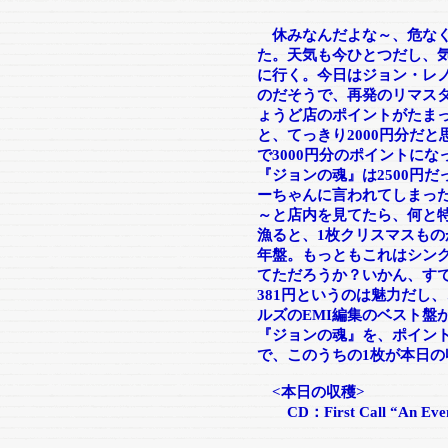
休みなんだよな～、危な
た。天気も今ひとつだし、
に行く。今日はジョン・レノ
のだそうで、再発のリマス
ょうど店のポイントがたま
と、てっきり2000円分だ
で3000円分のポイントに
『ジョンの魂』は2500円だ
ーちゃんに言われてしまっ
～と店内を見てたら、何と
漁ると、1枚クリスマスもの
年盤。もっともこれはシング
てただろうか？いかん、す
381円というのは魅力だし
ルズのEMI編集のベスト盤
『ジョンの魂』を、ポイント
で、このうちの1枚が本日の
<本日の収穫>
CD：First Call “An Eveni