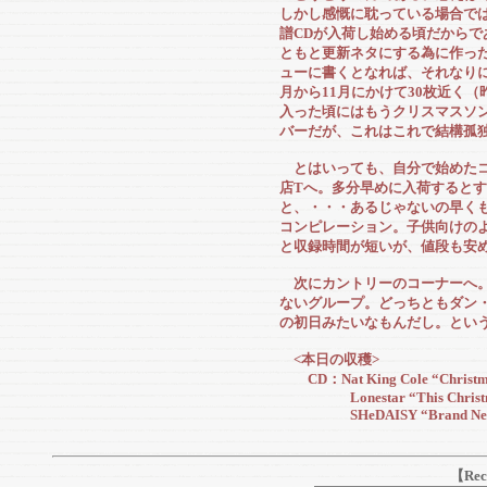
しかし感慨に耽っている場合で
譜CDが入荷し始める頃だからで
ともと更新ネタにする為に作っ
ューに書くとなれば、それなりに
月から11月にかけて30枚近く
入った頃にはもうクリスマスソ
バーだが、これはこれで結構孤
とはいっても、自分で始めたコ
店Tへ。多分早めに入荷すると
と、・・・あるじゃないの早く
コンピレーション。子供向けのよ
と収録時間が短いが、値段も安
次にカントリーのコーナーへ。
ないグループ。どっちともダン
の初日みたいなもんだし。とい
<本日の収穫>
CD：Nat King Cole “Christma
Lonestar “This Christm
SHeDAISY “Brand New 
【Rec