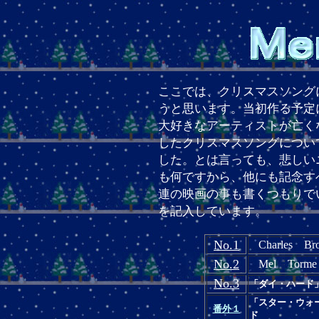
ここでは、クリスマスソング
うと思います。
当初作る予定
大好きなアーティスト
が亡く
したクリスマスソングについ
した。とは言っても、悲しい
も何ですから、他にも記念す
連の映画の事も書くつもりで
を記入しています。
No.1
Charles Br
No.2
Mel Torme
No.3
「ダイ・ハード
「スター・ウォ
番外１
ド