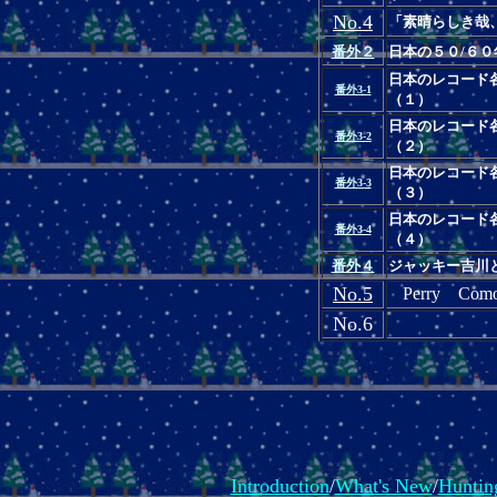
No.4
「素晴らしき哉
番外２
日本の５０/６
日本のレコード
番外3-1
（１）
日本のレコード
番外3-2
（２）
日本のレコード
番外3-3
（３）
日本のレコード
番外3-4
（４）
番外４
ジャッキー吉川
No.5
Perry Com
No.6
Introduction
/
What's New
/
Huntin