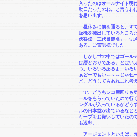
入ったのはオールナイト明
動日だったのね。と言うわ
を思い出す。
昼休みに前を通ると、すで
販機を搬出しているところ
侠客伝・三代目襲名」。'5
ある。ご苦労様でした。
しかし世の中ではゴールデ
は暦どおりである。とはい
つ。いろいろあるよ、いろ
ぁどーでもい～～～じゃね
ど、どうしてもあれこれ考
で、どうもレコ屋回りも気
ールをもらっていたので行
ングルが入っているがどう
ルの日本盤が出ているなど
キープをお願いしていたの
も返却。
アージェントといえば、元