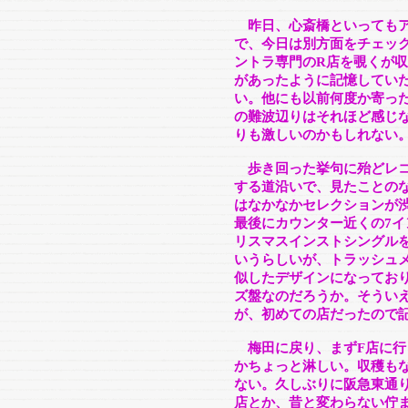
昨日、心斎橋といってもア
で、今日は別方面をチェック
ントラ専門のR店を覗くが
があったように記憶してい
い。他にも以前何度か寄っ
の難波辺りはそれほど感じ
りも激しいのかもしれない
歩き回った挙句に殆どレコ
する道沿いで、見たことの
はなかなかセレクションが
最後にカウンター近くの7
リスマスインストシングル
いうらしいが、トラッシュメ
似したデザインになってお
ズ盤なのだろうか。そうい
が、初めての店だったので
梅田に戻り、まずF店に行
かちょっと淋しい。収穫も
ない。久しぶりに阪急東通
店とか、昔と変わらない佇