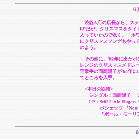
６
渋谷A店の店長から、ステ
LPだが、クリスマスをタイ
入っていたので覗く。「ホ
にクリスマスソングもやって
のよう。
その他に、'82年に出たポ
レンジのクリスマスメドレーL
謡歌手の面高陽子が'63年
てところを入手。
<本日の収穫>
シングル：面高陽子 「ジ
LP：Stiff Little Fingers 
ポシェッツ 『Non St
『ポール・モーリア・