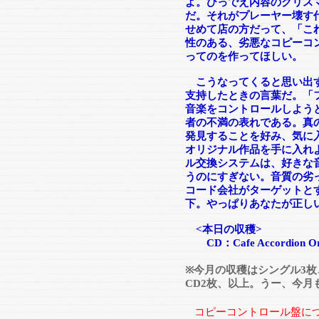
よ。ひっでえ内容のクリス
だ。それがプレーヤー壊す
せめて店の方だって、「こ
性のある、劣悪なコピーコ
ってのを作ってほしい。
こうなってくると思い出す
支持したときの言葉だ。「
音楽をコントロールしよう
者の不満の表れである。真
発見することを好み、気に
オリジナル作品を手に入れ
ル交換システムは、好きな
うのにすぎない。音質の劣
コード会社がターゲットと
下。やっぱりあなたが正し
<本日の収穫>
CD：Cafe Accordion Orch
※今月の収穫はシングル3枚、
CD2枚、以上。うー、今月
コピーコントロール盤に