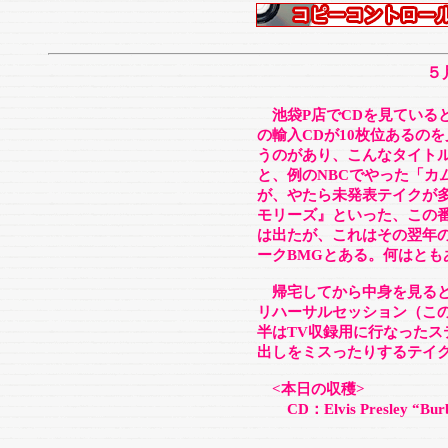
５
池袋P店でCDを見ている
の輸入CDが10枚位あるのを見
うのがあり、こんなタイト
と、例のNBCでやった「カ
が、やたら未発表テイクが多
モリーズ』といった、この
は出たが、これはその翌年の
ークBMGとある。何はとも
帰宅してから中身を見ると
リハーサルセッション（こ
半はTV収録用に行なった
出しをミスったりするテイ
<本日の収穫>
CD：Elvis Presley “Burb