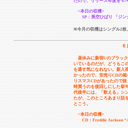
たので、リリース年度を'6
<本日の収穫>
SP：美空ひばり 「ジン
※今月の収穫はシングル2枚、
６
昼休みに新宿Uのブラック
いているのだが、どうもこ
を通す気になれない。新入
かったので、安売りCDの
リスマスCDがあったので抜
時買うのを後回しにした挙句
代後半には、「歌える」シ
たが、このところあまり話
とこう。
<本日の収穫>
CD：Freddie Jackson “At