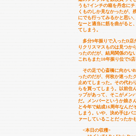
うも7インチの箱を丹念に
くものしか見なかったが、
にでも行ってみるかと思い
なーと適当に筋を曲がると
てしまう。
多分9年振りで入ったD店
りクリスマスものは見つか
ったのだが、結局関係のない
これもまた10年振り位でS
その足で心斎橋に向かいB
ったのだが、何枚か迷った
止めてしまった。その代わりに
らを買ってしまう。以前住
ップがあって、そこがメン
だ。メンバーというか娘さ
と今年で結成16周年なんだ
しまう。いや、決め手はバ
ァーしていることだったか
<本日の収穫>