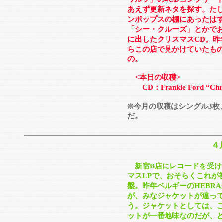
あえず更新ネタを探す。た
ンポップスの棚にあったは
「シー・クルーズ」とかでお
に出したクリスマスCD。
らこの店で見かけていたも
の。
<本日の収穫>
CD：Frankie Ford “Chri
※今月の収穫はシングル3枚
だ。
４
新宿B店にレコードを受け
マスLPで、おそらくこれが
盤。昨年ベルギーのHEBR
が、みなジャケットが違っ
う。ジャケットとしては、
ットが一番地味なのだが、