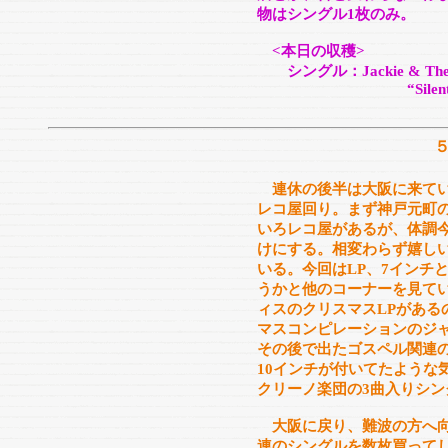
物はシングル1枚のみ。
<本日の収穫>
シングル：Jackie & The C
“Silent Night Ru
連休の後半は大阪に来てい
レコ屋回り。まず神戸元町
いろレコ屋があるが、体調
けにする。相変わらず嬉し
いる。今回はLP、7インチ
うかと他のコーナーを見てい
ィスのクリスマスLPがある
マスコンピレーションのジ
その後で出たゴスペル関連
10インチが付いてたような
クリーノ楽団の3曲入りシン
大阪に戻り、難波の方へ向
連のシングルを数枚買って