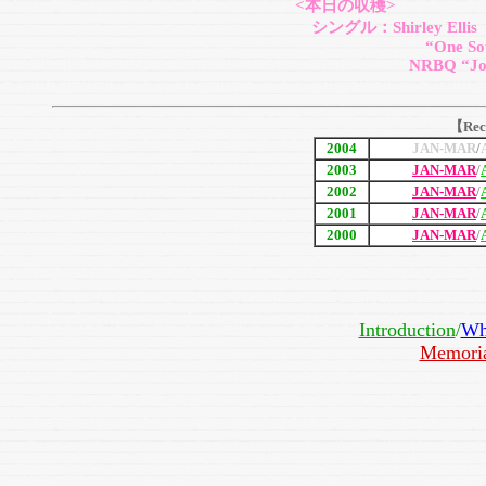
<本日の収穫>
シングル：Shirley Ellis
“One Sour Note/You
NRBQ “Jolly Old St.
【Rec
2004
JAN-MAR
/
2003
JAN-MAR
/
2002
JAN-MAR
/
2001
JAN-MAR
/
2000
JAN-MAR
/
Introduction
/
Wh
Memori