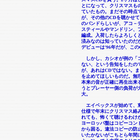
とになって、クリスマスも
ていたもの。まだその時点
が、その他のCDを聴かせ
のバンドらしいが、アコ－
スティールやマンドリン、
編成。入荷したらよろしく
済みなのは知っていたのだ
デビューは'96年だが、このC
しかし、カシオが例の「コ
ない、という告知をしたの
が、あれはCDではない。
を止めてほしいものだ。無
本来の音が正確に再生出来
うとプレーヤー側の負荷が
大。
エイベックスが始めて、東
仕様で年末にクリスマス絡
れても、怖くて聴けるわけ
ヨーロッパ盤はコピーコン
から困る。違法コピーの防
いたかないがこちとら年間