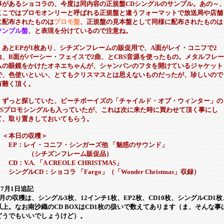
事があるショコラの、今度は同内容の正規盤CDシングルのサンプル。あの～
ここではプロモオンリーと呼ばれる正規盤と違うフォーマットで放送局や店舗
に配布されたものは
プロモ盤
、正規盤の見本盤として同様に配布されたものは
サンプル盤
、と表現を分けているので注意ね。
あとEPが1枚あり、シチズンフレームの販促用で、A面がレイ・コニフで2
曲、B面がパーシー・フェイスで2曲、とCBS音源を使ったもの。メタルフレー
ムの眼鏡をかけたオネエちゃんが、シャンパンのフタを開けているジャケット
で、色使いといい、とてもクリスマスとは思えないものだったが、珍しいので
有難く頂く。
ずっと探していた、ビーチボーイズの「チャイルド・オブ・ウィンター」の
USプロモシングルも入っていたが、これは次に来た時に買わせて頂く事にし
て、取り置きしておいてもらう。
＜本日の収穫＞
EP：レイ・コニフ・シンガーズ他 「魅惑のサウンド」
（シチズンフレーム販促品）
D：V.A. 「A CREOLE CHRISTMAS」
シングルCD：ショコラ 「Fargo」（「Wonder Christmas」収録）
 7月1日追記
6月の収穫は、シングル3枚、12インチ1枚、EP2枚、CD10枚、シングルCD1枚
以上。なお南沙織のCD BOXはCD1枚の扱いで数えてあります（ま、そんな事
どうでもいいでしょうけど）。