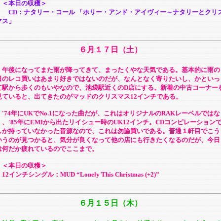
＜本日の収穫＞
CD：ナタリー・コール 「ホリー・アンド・アイヴィー～ナタリーとクリ
マス」
６月１７日（土）
午後になってまた雨が降ってきて、まったくやな天気である。基本的に雨の
日のレコ買いはあまり好きではないのだが、なんとなく寄りたいし、かといっ
て駅から歩くのもいやなので、池袋駅近くのD店にする。新着の中古コーナー
見ていると、出てきたのがマッドのクリスマス12インチである。
'74年にUKでNo.1になった曲だが、これはオリジナルのRAKレーベルではな
く、'85年にEMIから出たリイシュー時のUK12インチ。CDコンピレーション
しか持っていなかった音源なので、これは勿論買いである。普通１軒目でこう
いうのが見つかると、気分が良くなって他の店にも行きたくなるのだが、今日
は何だか疲れているのでここまで。
＜本日の収穫＞
2インチシングル：MUD “Lonely This Christmas (+2)”
６月１５日（木）