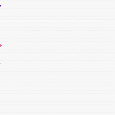
ス
を
で