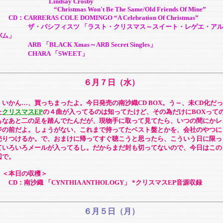
Lindsay Crosby
Christmas Won't Be The Same/Old Friends Of Mine”
D：CARRERAS COLE DOMINGO “A Celebration Of Christmas”
ザ・パシフィスツ 「ラスト・クリスマス～スイート・レゲエ・ア
バム」
RB 「BLACK Xmas～ARB Secret Singles」
CHARA 「SWEET」
６月７日（水）
いかん…、買っちまったよ。今日発売の南沙織CD BOX。う～、未CD化だっ
た
クリスマスEP
の４曲が入ってるのは知ってたけど、その為だけにBOXって
もなあと二の足を踏んでたんだが、現物手に取って見てたら、いつの間にかレ
ジの前だよ。しょうがない、これまで持ってたベスト盤とかを、会社のやつに
売りつけるか。で、おまけに帰ってすぐ聴こうと思ったら、こういう日に限っ
ていろいろメールが入ってるし。だからまだ封も切ってないので、今日はこの
辺で。
＜本日の収穫＞
CD：南沙織 「CYNTHIA ANTHOLOGY」 *クリスマスEP音源収録
６月５日（月）