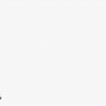
、
、
は