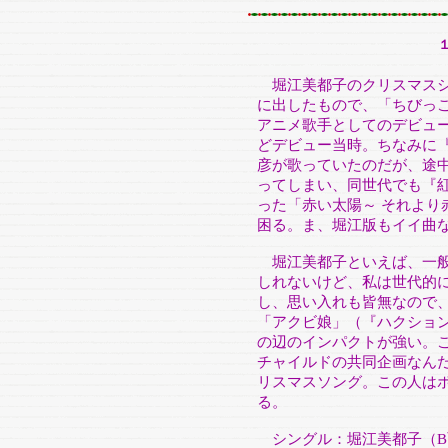
堀江美都子のクリスマスシン
に出したもので、「ちびっ
アニメ歌手としてのデビュー
どデビュー当時。ちなみに
彦が歌っていたのだが、途
ってしまい、同世代でも『
った「赤い太陽～ それより
困る。ま、堀江版もイイ曲
堀江美都子といえば、一般
しれないけど、私は世代的
し、思い入れも皆無なので
「アクビ娘」（『ハクショ
の辺のインパクトが強い。
チャイルドの共同企画なん
リスマスソング。この人は
る。
シングル：堀江美都子（B