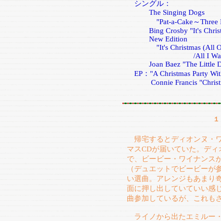
シングル：
The Singing Dogs
"Pat-a-Cake～Three Brind
Bing Crosby "It's Christm
New Edition
"It's Christmas (All Ov
/All I Want For Chr
Joan Baez "The Little Dr
EP："A Christmas Party With
Connie Francis "Christm
１
帰宅するとディオンヌ・ワ
マスCDが届いていた。ディ
で、ビービー・ワイナンス
（デュエットでビービーが
い選曲。アレンジもあまり
面に押し出していていい感
曲参加しているが、これも
ライノから出たエミルー・ハ