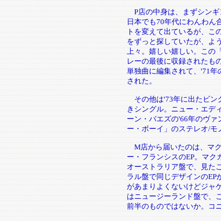
P店の中身は、まずシンギ
日本でも70年代にわんわん
トを変えて出ているが、この
をずっと探していたが、よ
上々。嬉しい嬉しい。この
レーの最後に収録されたも
単独曲に編集されて、'71
された。
その他は'73年に出たビン
きシングル。ニュー・エディ
ーン・バエズの'66年のヴ
ー・ボーイ」のステレオ/モ
M店から届いたのは、マク
ー・フランシスのEP。マク
オーストラリア盤で、見た
ラル盤で同じデザインのEP
があまりよくないけどジャケ
はニュージーランド盤で、こ
前半のものではないか。コ