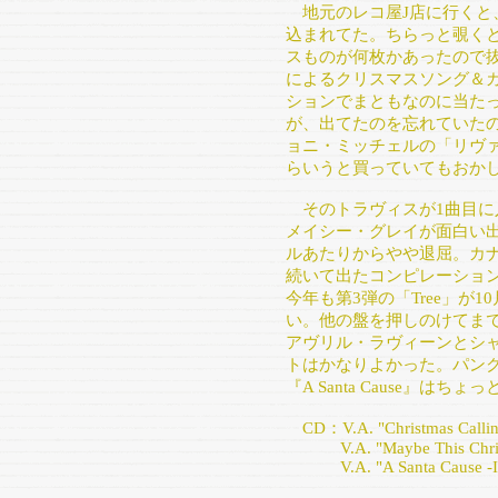
地元のレコ屋J店に行くと
込まれてた。ちらっと覗く
スものが何枚かあったので
によるクリスマスソング＆
ションでまともなのに当た
が、出てたのを忘れていた
ョニ・ミッチェルの「リヴ
らいうと買っていてもおか
そのトラヴィスが1曲目に入った『
メイシー・グレイが面白い
ルあたりからやや退屈。カナダの
続いて出たコンピレーション第2弾『M
今年も第3弾の「Tree」が
い。他の盤を押しのけてま
アヴリル・ラヴィーンとシ
トはかなりよかった。パン
『A Santa Cause』はち
CD：V.A. "Christmas Callin
V.A. "Maybe This Chris
V.A. "A Santa Cause -It's