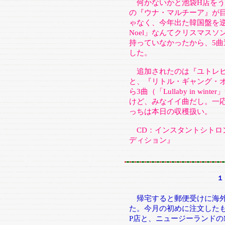
何かないかと池袋H店をう
の『ウナ・マルチーア』が目
ゃなく、今年出た韓国盤を逆輸
Noel」なんてクリスマス
持っていなかったから、5
した。
追加されたのは『ユトレヒト
と、『リトル・ギャング・オ
ら3曲（「Lullaby in w
けど、みなイイ曲だし。一
っちは本日の収穫扱い。
CD：インスタントシトロ
ディション』
１
帰宅すると郵便受けに海外
た。今月の初めに注文した
P店と、ニュージーランドの