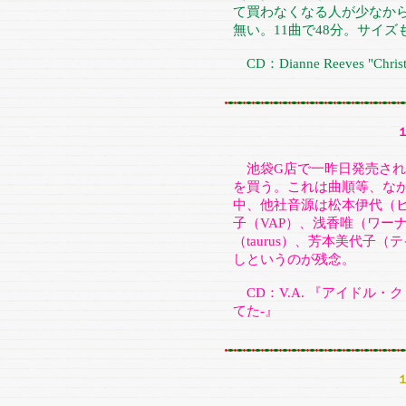
て買わなくなる人が少なか
無い。11曲で48分。サイズ
CD：Dianne Reeves "Christm
池袋G店で一昨日発売され
を買う。これは曲順等、なか
中、他社音源は松本伊代（
子（VAP）、浅香唯（ワー
（taurus）、芳本美代子
しというのが残念。
CD：V.A. 『アイドル・
てた-』