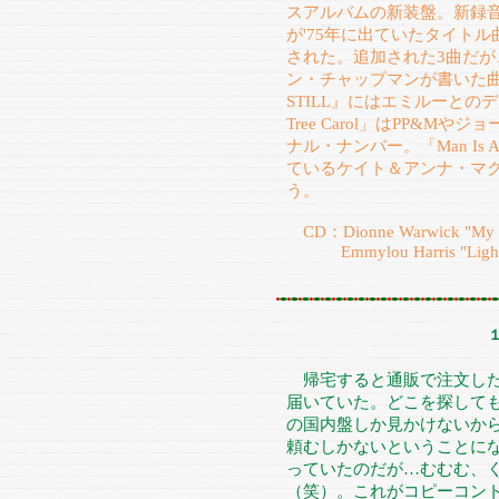
スアルバムの新装盤。新録
が'75年に出ていたタイト
された。追加された3曲だが、「T
ン・チャップマンが書いた曲で
STILL』にはエミルーとのデ
Tree Carol」はPP&
ナル・ナンバー。「Man Is 
ているケイト＆アンナ・マク
う。
CD：Dionne Warwick "My Fav
Emmylou Harris "Light O
帰宅すると通販で注文した
届いていた。どこを探しても
の国内盤しか見かけないから
頼むしかないということに
っていたのだが…むむむ、
（笑）。これがコピーコン