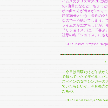
イムスのクリスマスCDに
の2曲目になると、ちょっ
ポの曲の方が出来がいい。
時間39分という、最近のク
なので一応聴けてしまう。で
ライムスが22才らしいが、
『リジョイス』は、「喜ぶ
祖母の名「ジョイス」にも
CD：Jessica Simpson "Rejoi
１
今日は日曜だけど午後から
で頼んでいたイザベル・パ
スペインの女性シンガーの
ていたらしいが、今月発売の
たもの。
CD：Isabel Pantoja "Mi Nav