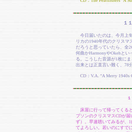
CD：The Pearlfishers "A Sun
１
今日届いたのは、今月上旬
リカの1940年代のクリス
だろうと思っていたら、全26
何曲かHarmonyやOke
る。こうした音源が1枚に
出来とは正直言い難く、78
CD：V.A. "A Merry 1940s C
１
床屋に行って帰ってくると
プソンのクリスマスCDが
ず）。早速聴いてみるが、1曲目
てよろしい。若いのにすで