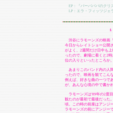
EP：『バーバパパのクリ
LP：エラ・フィッツジェラ
１
渋谷にラモーンズの映画『END
今日からレイトショー公開
がよく、2週間だけ日中も
ったので、劇場に着くと2時
位の入りといったところか
あまりこのバンド内の人間
ったので、映画を観てこん
例えば、好きな曲の一つである「Th
が、あんな心境の中で書か
ラモーンズは'89年の2度
観たのが最初で最後だった
頃。この時の前座はアンジ
ラモーンズの前にアンジー