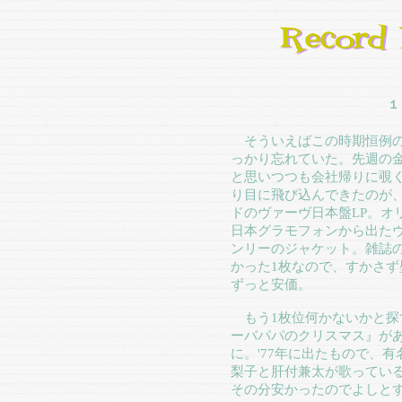
１
そういえばこの時期恒例の
っかり忘れていた。先週の
と思いつつも会社帰りに覗
り目に飛び込んできたのが
ドのヴァーヴ日本盤LP。オリ
日本グラモフォンから出たヴ
ンリーのジャケット。雑誌
かった1枚なので、すかさ
ずっと安価。
もう1枚位何かないかと探
ーバパパのクリスマス』が
に。'77年に出たもので、
梨子と肝付兼太が歌ってい
その分安かったのでよしと