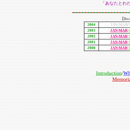
「あなたとわたしのク
【Rec
2004
JAN-MAR
/
2003
JAN-MAR
/
2002
JAN-MAR
/
2001
JAN-MAR
/
2000
JAN-MAR
/
Introduction
/
Wh
Memori