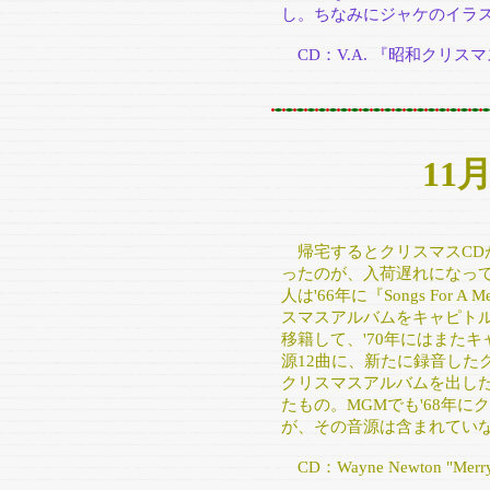
し。ちなみにジャケのイラス
CD：V.A. 『昭和クリスマス What
11
帰宅するとクリスマスCD
ったのが、入荷遅れになっ
人は'66年に『Songs For A
スマスアルバムをキャピトル
移籍して、'70年にはまたキ
源12曲に、新たに録音した
クリスマスアルバムを出した
たもの。MGMでも'68年
が、その音源は含まれてい
CD：Wayne Newton "Merry C