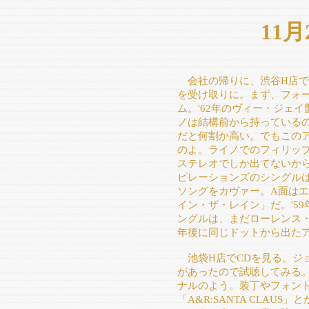
11
会社の帰りに、渋谷H店で
を受け取りに。まず、フォ
ム。'62年のヴィー・ジェ
ノは結構前から持っている
だと何割か高い。でもこの
のよ。ライノでのフィリッ
ステレオでしか出てないから
ピレーションズのシングル
ソングをカヴァー。A面は
イン・ザ・レイン」だ。'5
ングルは、まだローレンス
年後に同じドットから出た
池袋H店でCDを見る。ジ
があったので試聴してみる。
ナルのよう。装丁やフォン
「A&R:SANTA CLAUS」とか