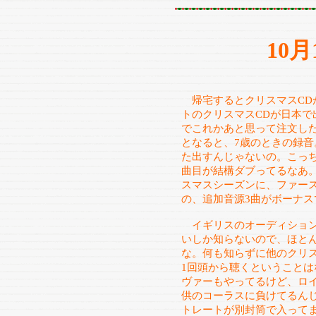
10
帰宅するとクリスマスCD
トのクリスマスCDが日本
でこれかあと思って注文し
となると、7歳のときの録音
た出すんじゃないの。こっ
曲目が結構ダブってるなあ。
スマスシーズンに、ファー
の、追加音源3曲がボーナス
イギリスのオーディション
いしか知らないので、ほと
な。何も知らずに他のクリ
1回頭から聴くということ
ヴァーもやってるけど、ロ
供のコーラスに負けてるん
トレートが別封筒で入って