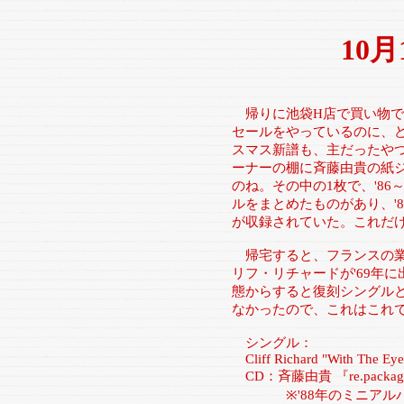
10
帰りに池袋H店で買い物で
セールをやっているのに、
スマス新譜も、主だったや
ーナーの棚に斉藤由貴の紙ジ
のね。その中の1枚で、'86
ルをまとめたものがあり、'88
が収録されていた。これだ
帰宅すると、フランスの業
リフ・リチャードが'69年
態からすると復刻シングル
なかったので、これはこれ
シングル：
Cliff Richard "With The Eye
CD：斉藤由貴 『re.packa
※'88年のミニアルバム『