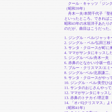
クール・キャッツ「ジング
（昭和39年）
舟木一夫/本間千代子「聖夜
といったところ。できればこ
昭和43年の水垣洋子あたり
のだが、曲目はこうだった
1. ジングル・ベル/ジャッ
2. ジングル・ベル/弘田三枝
3. サンタ・クロースが町に来
4. ママがサンタにキッスし
5. ジングル･ベル/舟木一夫 
6. 赤鼻のとなかい/小坂一
7. ブルー・クリスマス/エ
8. ジングル･ベル/北原謙
9. サンタ・クロースがやっ
10. ジングル・ベル/美空ひ
11. サンタのおじさんやって
12. ママがサンタにキッスし
13. 赤鼻のトナカイ/堺正章 
14. 「オバQクリスマス」
（昭和41年）