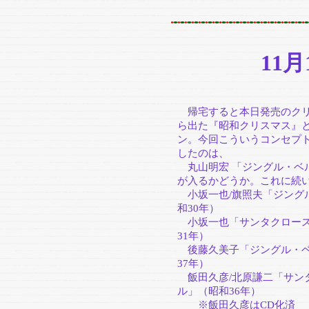
11
帰宅すると本日発売のクリ
ら出た『昭和クリスマス』
ン。今回こういうコンセプ
したのは、
丸山明宏 「ジングル・ベル
が入るかどうか。これに続
小坂一也/旗照夫「ジング
和30年）
小坂一也「サンタクロース
31年）
後藤久美子「ジングル・ベ
37年）
飯田久彦/北原謙二「サン
ル」（昭和36年）
※飯田久彦はCD化済