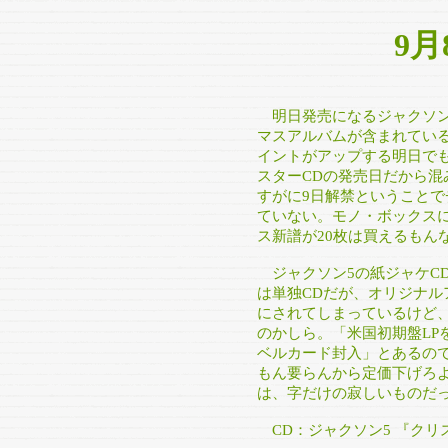
9
明日発売になるジャクソン5
マスアルバムが含まれてい
イントがアップする明日で
スターCDの発売日だから
すがに9日解禁ということ
ていない。モノ・ボックス
ス新譜が20枚は買えるもん
ジャクソン5の紙ジャケC
は単独CDだが、オリジナル
にされてしまっているけど
のかしら。「米国初期盤LP
ベルカード封入」とあるの
もん要らんから定価下げろよ
は、字だけの寂しいものだ
CD：ジャクソン5 『クリ