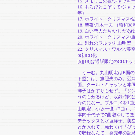
15. きよしこの夜/ジャッ
16. もろびとこぞりて/ジ
年）
17. ホワイト・クリスマス/
18. 聖夜/舟木一夫 （昭和38
19. 白い恋人たち/いしだあ
20. ホワイト・クリスマス
21. 別れのワルツ/丸山明宏 
22. クリスマス・ワルツ/美
※初CD化
[5][18]は通販限定のCD
うーむ。丸山明宏はB面の
ト盤）は、旗照夫のみ。翌年
面。クール・キャッツと本
洋子はかすりもせず。「ジ
うのも分るけど、収録時間は
なのになー。ブルコメを1
山明宏、小坂一也（2曲）、
本間千代子で7曲増やしてほ
デラックスと水垣洋子、美
とか入れて、願わくば「び
で収録なんて。発売年の記