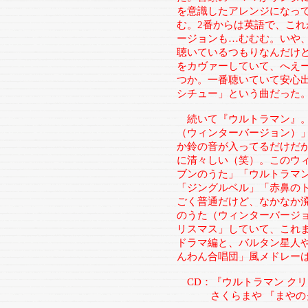
を意識したアレンジになっ
む。2番からは英語で、こ
ージョンも…むむむ。いや
聴いているつもりなんだけ
をカヴァーしていて、へえ
つか。一番聴いていて安心
シチュー」という曲だった
続いて『ウルトラマン』。
（ウィンターバージョン）
か鈴の音が入ってるだけだ
に清々しい（笑）。このウ
ブンのうた」「ウルトラマ
「ジングルベル」「赤鼻の
ごく普通だけど、なかなか
のうた（ウィンターバージ
リスマス」していて、これ
ドラマ編と、バルタン星人
んわん合唱団」風メドレー
CD：『ウルトラマン ク
さくらまや 『まやのク