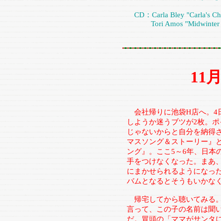
CD：Carla Bley "Carla's Chr
Tori Amos "Midwinter G
11
会社帰りに池袋H店へ。4
しようか迷うブツが2枚。ポ
じゃないからと自分を納得さ
マスソング＆ストーリー』
ング』。ここ5～6年、日本
手をつけなくなった。まあ
にまかせられるようになっ
バムとなるとそうもいかな
帰宅してから聴いてみる。
言って、この子の名前は聞
だ。冒頭の「ママがサンタ