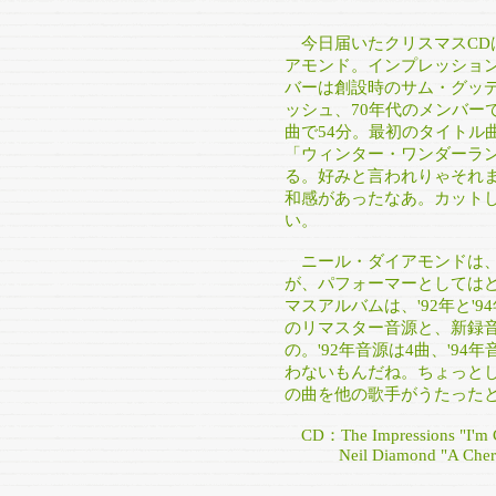
今日届いたクリスマスCD
アモンド。インプレッショ
バーは創設時のサム・グッデ
ッシュ、70年代のメンバー
曲で54分。最初のタイトル
「ウィンター・ワンダーラ
る。好みと言われりゃそれま
和感があったなあ。カット
い。
ニール・ダイアモンドは、
が、パフォーマーとしては
マスアルバムは、'92年と'
のリマスター音源と、新録音
の。'92年音源は4曲、'9
わないもんだね。ちょっと
の曲を他の歌手がうたった
CD：The Impressions "I'm C
Neil Diamond "A Cherry 