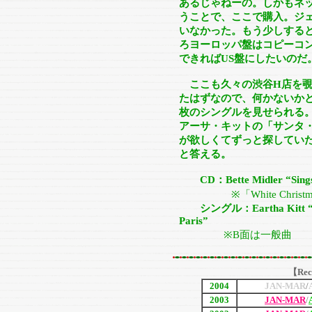
あるじゃねーの。しかもネ
うことで、ここで購入。ジ
いなかった。もう少しする
ろヨーロッパ盤はコピーコ
できればUS盤にしたいのだ
ここも久々の渋谷H店を覗
たはずなので、何かないか
枚のシングルを見せられる。
アーサ・キットの「サンタ・
が欲しくてずっと探してい
と答える。
CD：Bette Midler “Sings 
※「White Christ
シングル：Eartha Kitt “Sa
Paris”
※B面は一般曲
【Rec
2004
JAN-MAR
/
2003
JAN-MAR
/