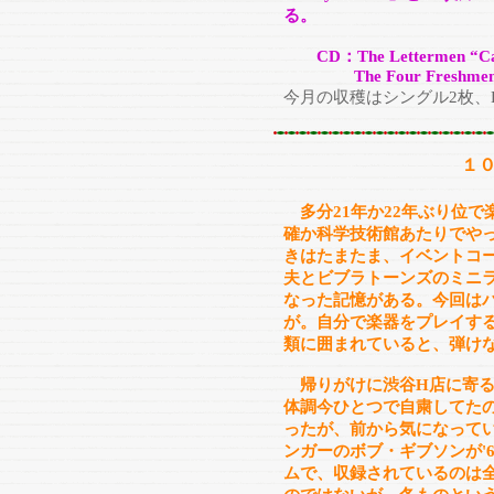
る。
CD：The Lettermen “Capito
The Four Freshmen “･･･a
今月の収穫はシングル2枚、L
１
多分21年か22年ぶり位
確か科学技術館あたりでや
きはたまたま、イベントコ
夫とビブラトーンズのミニ
なった記憶がある。今回は
が。自分で楽器をプレイす
類に囲まれていると、弾け
帰りがけに渋谷H店に寄る
体調今ひとつで自粛してた
ったが、前から気になってい
ンガーのボブ・ギブソンが'60
ムで、収録されているのは