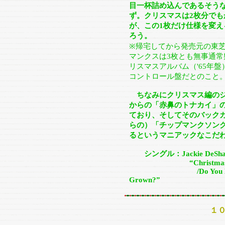
目一杯詰め込んであるそう
ず。クリスマスは2枚分で
が、この1枚だけ仕様を変
ろう。
※帰宅してから発売元の東芝
マンクスは3枚とも無事通常
リスマスアルバム（'65年盤
コントロール盤だとのこと
ちなみにクリスマス編のジ
からの「赤鼻のトナカイ」
ており、そしてそのバック
らの）「チップマンクソン
るというマニアックなこだ
シングル：Jackie DeSha
“Christma
/Do You Know How 
Grown?”
１