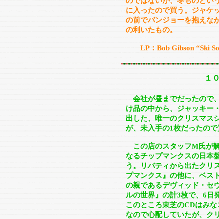
のではないが、冬ものとい
に入ったので買う。ジャケ
の前でバンジョーを抱えな
の利いたもの。
LP：Bob Gibson “Ski So
１
会社が昼までだったので
け品の中から、ジャッキー・
出した、唯一のクリスマス
が、未入手の1枚だったので
この店のスタッフM氏が解
なるチップマンクスの日本
う。リバティから出たクリス
プマンクス』の他に、ベス
の親であるデヴィッド・セ
ルの世界』の計3枚で、6日
このところ東芝のCDはみ
なので心配していたが、ク