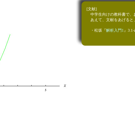
[文献]
中学生向けの教科書で、
あえて、文献をあげると
・松坂『
解析入門1
』3.1-