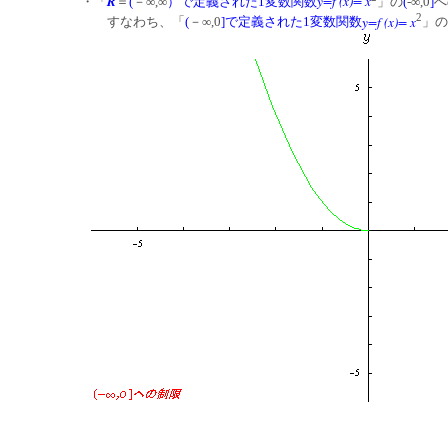
R
y=f (x)= x
・「
＝
(
－∞,∞
）
で定義された1変数関数
」の
(
-∞,0
]
へ
2
y=f (x)= x
すなわち、「
(
－∞,0
]
で定義された1変数関数
」の