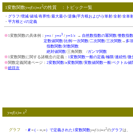
2
y=f(x)=x
1変数関数
の性質 ：トピック一覧
・
グラフ
/
増減
/
値域
/
有界性
/
最大最小
/
逆像(平方根および√)
/
単射
/
全射
/
全単
・
平方根と√の定義
3
y=x
y=x
y=
x
※
1変数関数の具体例：
/
/
1/
→
自然数指数の冪関数
/
整数指
定数値関数
/
比例
/
一次関数
/
二次関数
/
三次関数
→
多
指数関数/
対数関数
絶対値関数
/三角関数 /
ガンマ関数
※
1変数関数に関する諸概念の定義：
1変数関数一般の定義
/
極限
/
連続性
/
微
n
※
関数定義関連ページ：
2変数関数
/
変数関数
/
実数値関数一般
/
ベクトル値
※
総目次
2
y=f(x)= x
2
R
y=
f (x)
=
x
グラフ
・
＝
(
－∞,∞
）
で定義された1変数関数
の
グラフ
は、