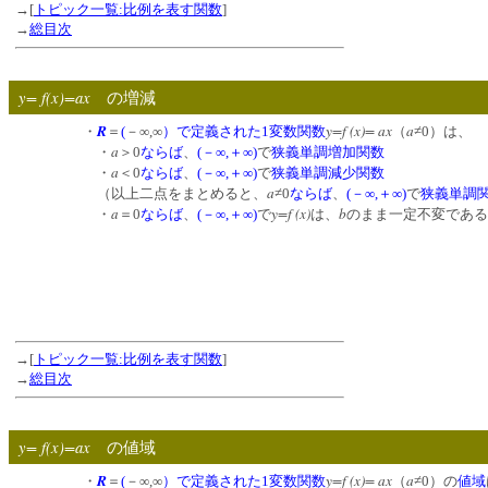
→[
トピック一覧:比例を表す関数
]
→
総目次
y=
f(x)=
ax
の増減
R
y=f (x)= ax
a
・
＝
(
－∞,∞
）
で定義された1変数関数
（
≠0）は、
a
・
＞0
ならば
、
(－∞,＋∞)
で
狭義単調増加関数
a
・
＜0
ならば
、
(－∞,＋∞)
で
狭義単調減少関数
a
（以上二点をまとめると、
≠0
ならば
、
(－∞,＋∞)
で
狭義単調
a
y=f (x)
b
・
＝0
ならば
、
(－∞,＋∞)
で
は、
のまま一定不変である
→[
トピック一覧:比例を表す関数
]
→
総目次
y=
f(x)=
ax
の値域
R
y=f (x)= ax
a
・
＝
(
－∞,∞
）
で定義された1変数関数
（
≠0）の
値域