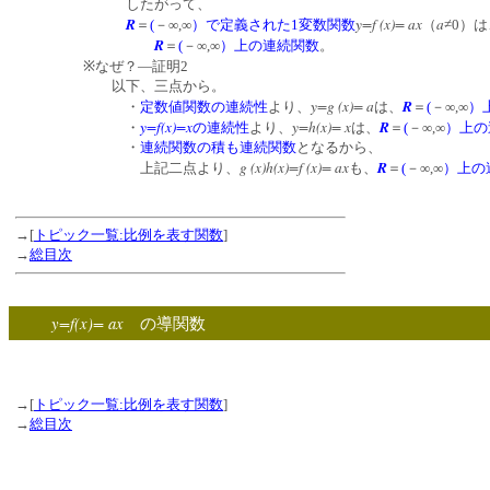
したがって、
R
y=f (x)= ax
a
＝
(
－∞,∞
）
で定義された1変数関数
（
≠0）
R
＝
(
－∞,∞
）
上の連続関数
。
※なぜ？―証明2
以下、三点から。
y=g (x)=
a
R
・
定数値関数の連続性
より、
は、
＝
(
－∞,∞
）
y=f(x)=x
y=h(x)=
x
R
・
の連続性
より、
は、
＝
(
－∞,∞
）
上の
・
連続関数の積も連続関数
となるから、
g (x)
h(x)
=f (x)= ax
R
上記二点より、
も、
＝
(
－∞,∞
）
上の
→[
トピック一覧:比例を表す関数
]
→
総目次
y=
f(x)=
ax
の導関数
→[
トピック一覧:比例を表す関数
]
→
総目次