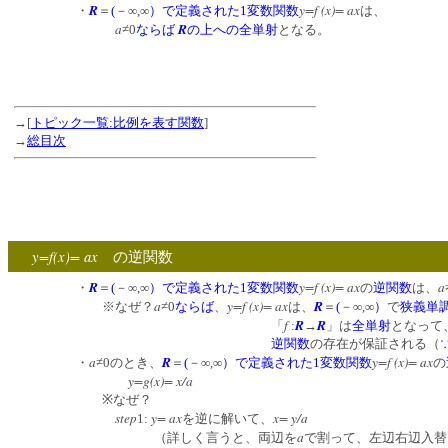
R
y=f (x)= ax
・
＝
(
－∞,∞
）
で定義された1変数関数
は、
a
R
≠0
ならば
の上への全単射
となる。
→[
トピック一覧:比例を表す関数
]
→
総目次
y=
f(x)=
ax
の逆関数
R
y=f (x)= ax
a
・
＝
(
－∞,∞
）
で定義された1変数関数
の
逆関数
は、
a
y=f (x)= ax
R
※なぜ？
≠0
ならば
、
は、
＝
(
－∞,∞
）
で
狭義単
f
R
R
「
:
→
」は
全単射
となっ
逆関数
の存在が保証される
（
a
R
y=f (x)= ax
・
≠0のとき、
＝
(
－∞,∞
）
で定義された1変数関数
の
y=g(x)=
x
/a
※なぜ？
step
y= ax
x
=
y
/a
1:
を逆に解いて、
a
（詳しく言うと、両辺を
で割って、左辺右辺