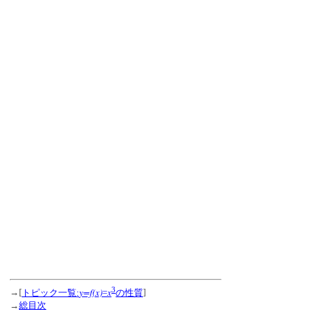
3
y=f(x)
x
→[
トピック一覧:
=
の性質
]
→
総目次