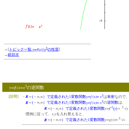
3
y=f(x)
x
→[
トピック一覧:
=
の性質
]
→
総目次
3
y=f(x)=x
の逆関数
3
R
y=f (x)= x
[説明]
・
＝
(
－∞,∞
）
で定義された1変数関数
は
単射
なので
3
R
y=f (x)= x
＝
(
－∞,∞
）
で定義された1変数関数
の
逆関数
は、
-1
3
R
x=
f
y
y
＝
(
－∞,∞
）
で定義された1変数関数
(
)
＝
√
x,y
慣例に従って、
を入れ替えると、
3
R
y=g(x)=
x
＝
(
－∞,∞
）
で定義された1変数関数
√