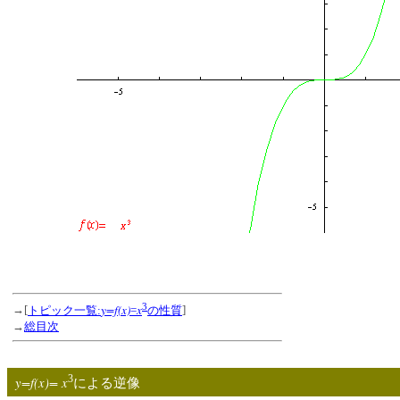
3
y=f(x)
x
→[
トピック一覧:
=
の性質
]
→
総目次
3
y=f(x)= x
による逆像