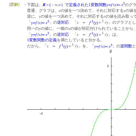
3
R
y=f (x)= x
[図解]
・下図は、
＝
(
－∞,∞
）
で定義された1変数関数
のグ
x
y
普通、グラフは、
の値を一つ決めて、それに対応する
の値
y
x
逆に、
の値を一つ決めて、それに対応する
の値を読み取っ
3
-1
3
y=f (x)= x
x =
f
y
y
「
」の
逆対応
「
(
)
＝
√
」のグラフとし
y
x
同一の
の値に、一個の
の値が対応付けられていることから
3
-1
3
y=f (x)= x
x =
f
y
y
「
」の
逆対応
「
(
)
＝
√
」は、
1変数関数の定義
を満たしていると分かる。
-1
3
3
x =
f
y
y
y=f (x)= x
だから、「
(
)
＝
√
」を、「
」の
逆関数
と