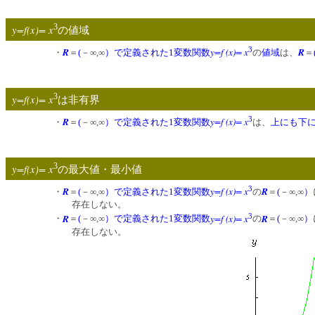
3
y=f(x)= x
の値域
3
R
y=f (x)= x
R
・
＝
(
－∞,∞
）
で定義された1変数関数
の
値域
は、
＝
3
y=f(x)= x
は非有界
3
R
y=f (x)= x
・
＝
(
－∞,∞
）
で定義された1変数関数
は、
上にも下
3
y=f(x)= x
の最大値・最小値
3
R
y=f (x)= x
R
・
＝
(
－∞,∞
）
で定義された1変数関数
の
＝
(
－∞,∞
）
存在しない。
3
R
y=f (x)= x
R
・
＝
(
－∞,∞
）
で定義された1変数関数
の
＝
(
－∞,∞
）
存在しない。