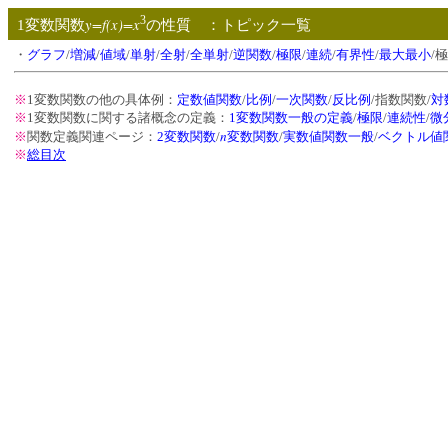
3
y=f(x)=x
1変数関数
の性質 ：トピック一覧
・
グラフ
/
増減
/
値域
/
単射
/
全射
/
全単射
/
逆関数
/
極限
/
連続
/
有界性
/
最大最小
/
※
1変数関数の他の具体例：
定数値関数
/
比例
/
一次関数
/
反比例
/指数関数/
対
※
1変数関数に関する諸概念の定義：
1変数関数一般の定義
/
極限
/
連続性
/
微
n
※
関数定義関連ページ：
2変数関数
/
変数関数
/
実数値関数一般
/
ベクトル値
※
総目次