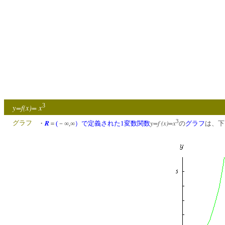
3
y=f(x)= x
3
R
y=
f (x)
=
x
グラフ
・
＝
(
－∞,∞
）
で定義された1変数関数
の
グラフ
は、下