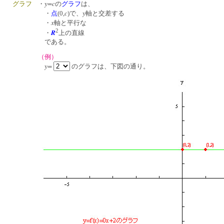
y=c
・
の
グラフ
は、
グラフ
c
y
・
点
(0,
)で、
軸と交差する
x
・
軸と平行な
2
R
・
上の直線
である。
（例）
y=
のグラフは、下図の通り。