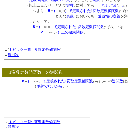
a
f(x)
f(a)
x
a
・以上二点より、どんな
実数
に対しても、
→
(
→
R
y=f (
つまり、
＝
(
－∞,∞
）
で定義された1変数定数値関数
a
どんな
実数
においても、
連続性の定義
を満
したがって、
R
y=f (x)= c
＝
(
－∞,∞
）
で定義された1変数定数値関数
は、
R
＝
(
－∞,∞
）
上の連続関数
。
→[
トピック一覧:1変数定数値関数
]
→
総目次
1変数定数値関数 の逆関数
R
y=f (x)= c
＝
(
－∞,∞
）
で定義された1変数定数値関数
の
逆関数
は
（
単射でないから
。）
→[
トピック一覧:1変数定数値関数
]
→
総目次