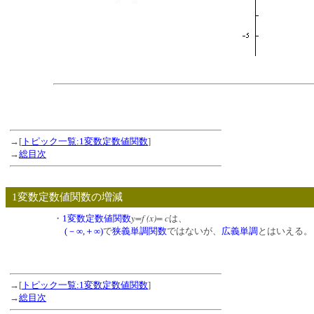
→[
トピック一覧:1変数定数値関数
]
→
総目次
1変数定数値関数の増減
y=f (x)= c
・
1変数定数値関数
は、
(－∞,＋∞)
で
狭義単調関数
ではないが、
広義単調
と
は
いえる。
→[
トピック一覧:1変数定数値関数
]
→
総目次