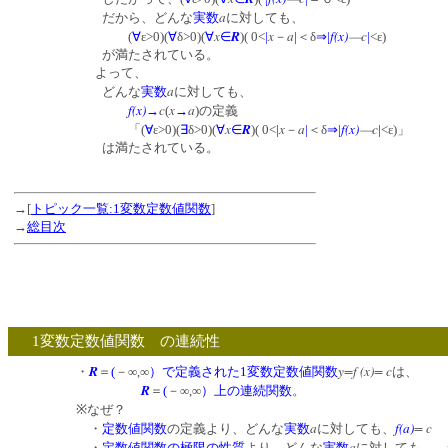
a
だから、どんな
実数
に対しても、
x
R
x
a
f(x)
―
c
(
∀
ε>0)(
∀
δ>0)(
∀
∈
)( 0<
|
－
|
＜δ
⇒
|
|
<ε)
が満たされている。
よって、
a
どんな
実数
に対しても、
f(x)
c
x
a
→
(
→
)の定義
x
R
x
a
f(x)
―
c
「(
∀
ε>0)(
∃
δ>0)(
∀
∈
)( 0<
|
－
|
＜δ
⇒
|
|
<ε)」
は満たされている。
→[
トピック一覧:1変数定数値関数
]
→
総目次
1変数定数値関数 の連続性
R
y=f (x)= c
・
＝
(
－∞,∞
）
で定義された1変数定数値関数
は、
R
＝
(
－∞,∞
）
上の連続関数
。
※なぜ？
a
f(a)
= c
・
定数値関数
の定義より、どんな
実数
に対しても、
a
・
定数値関数の極限の性質
より、どんな
実数
に対しても、