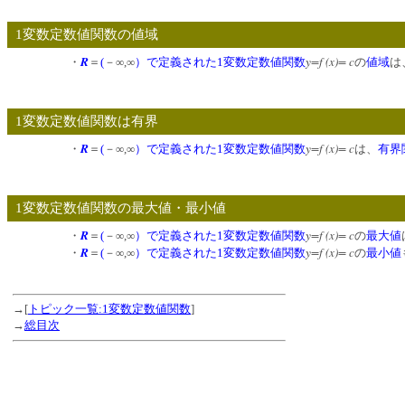
1変数定数値関数の値域
R
y=f (x)= c
・
＝
(
－∞,∞
）
で定義された1変数定数値関数
の
値域
は
1変数定数値関数は有界
R
y=f (x)= c
・
＝
(
－∞,∞
）
で定義された1変数定数値関数
は、
有界
1変数定数値関数の最大値・最小値
R
y=f (x)= c
・
＝
(
－∞,∞
）
で定義された1変数定数値関数
の
最大値
R
y=f (x)= c
・
＝
(
－∞,∞
）
で定義された1変数定数値関数
の
最小値
→[
トピック一覧:1変数定数値関数
]
→
総目次