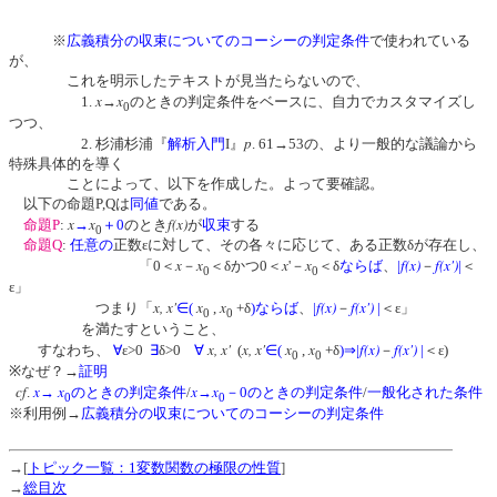
※
広義積分の収束についてのコーシーの判定条件
で使われている
が、
これを明示したテキストが見当たらないので、
x
x
1.
→
のときの判定条件をベースに、自力でカスタマイズし
0
つつ、
p
2. 杉浦杉浦『
解析入門
I』
. 61→53の、より一般的な議論から
特殊具体的を導く
ことによって、以下を作成した。よって要確認。
以下の命題P,Qは
同値
である。
x
x
f(x)
命題P
:
→
＋0
のとき
が
収束
する
0
命題Q
:
任意の
正数εに対して、その各々に応じて、ある正数δが存在し、
x
x
x
x
f(x)
f(x')
「0＜
－
＜δかつ0＜
'－
＜δ
ならば
、
|
－
|
＜
0
0
ε」
x, x'
x
x
f(x)
f(x')
つまり「
∈
(
,
+δ
)
ならば
、
|
－
|
＜ε」
0
0
を満たすということ、
x, x'
x, x'
x
x
f(x)
f(x')
すなわち、
∀
ε>0
∃
δ>0
∀
(
∈
(
,
+δ
)
⇒
|
－
|
＜ε)
0
0
※なぜ？→
証明
cf
x
x
x
x
.
→
のときの判定条件
/
→
－0のときの判定条件
/
一般化された条件
0
0
※利用例→
広義積分の収束についてのコーシーの判定条件
→[
トピック一覧：1変数関数の極限の性質
]
→
総目次