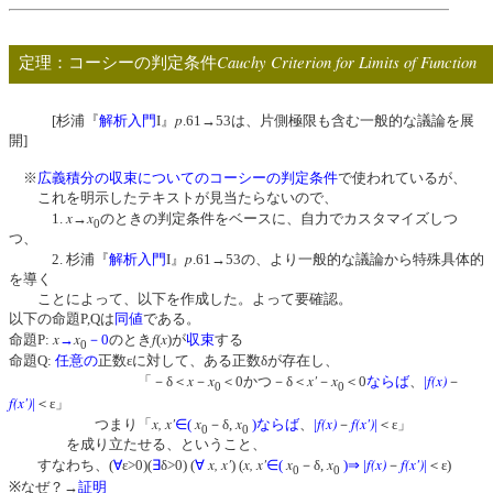
Cauchy Criterion for Limits of Function
定理：コーシーの判定条件
p
[杉浦『
解析入門
I』
.61→53は、片側極限も含む一般的な議論を展
開]
※
広義積分の収束についてのコーシーの判定条件
で使われているが、
これを明示したテキストが見当たらないので、
x
x
1.
→
のときの判定条件をベースに、自力でカスタマイズしつ
0
つ、
p
2. 杉浦『
解析入門
I』
.61→53の、より一般的な議論から特殊具体的
を導く
ことによって、以下を作成した。よって要確認。
以下の命題P,Qは
同値
である。
x
x
f
x
命題P:
→
－0
のとき
(
)が
収束
する
0
命題Q:
任意の
正数εに対して、ある正数δが存在し、
x
x
x'
x
f(x)
「－δ＜
－
＜0かつ－δ＜
－
＜0
ならば
、
|
－
0
0
f(x')
|
＜ε」
x, x'
x
x
f(x)
f(x')
つまり「
∈
(
－δ,
)
ならば
、
|
－
|
＜ε」
0
0
を成り立たせる、ということ、
x, x'
x, x'
x
x
f(x)
f(x')
すなわち、(
∀
ε>0)(
∃
δ>0) (
∀
) (
∈
(
－δ,
)
⇒
|
－
|
＜ε)
0
0
※なぜ？→
証明