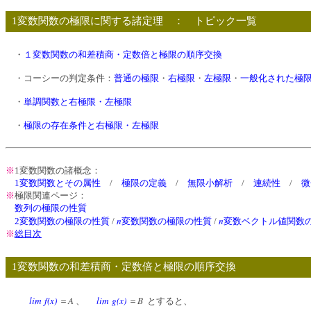
1変数関数の極限に関する諸定理 ： トピック一覧
・
１変数関数の和差積商・定数倍と極限の順序交換
・コーシーの判定条件：
普通の極限
・
右極限
・
左極限
・
一般化された極
・
単調関数と右極限・左極限
・
極限の存在条件と右極限・左極限
※
1変数関数の諸概念：
1変数関数とその属性
/
極限の定義
/
無限小解析
/
連続性
/
微
※
極限関連ページ：
数列の極限の性質
n
n
2変数関数の極限の性質
/
変数関数の極限の性質
/
変数ベクトル値関数
※
総目次
1変数関数の和差積商・定数倍と極限の順序交換
lim
f(x)
A
lim
g(x)
B
＝
、
＝
とすると、