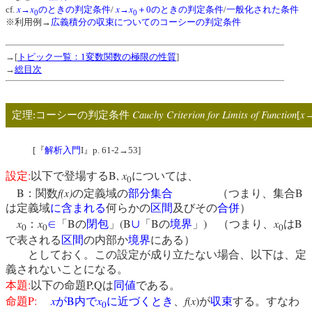
x
x
x
x
cf.
→
のときの判定条件
/
→
＋0のときの判定条件
/
一般化された条件
0
0
※利用例→
広義積分の収束についてのコーシーの判定条件
→[
トピック一覧：1変数関数の極限の性質
]
→
総目次
Cauchy Criterion for Limits of Function
x
定理:コーシーの判定条件
[
[『
解析入門
I』p. 61-2→53]
:
B,
x
設定
以下で登場する
については、
0
B
f(x)
B
：関数
の定義域の
部分集合
（つまり、集合
は定義域
に含まれる
何らかの
区間
及びその
合併
）
x
x
B
(B
B
)
x
B
：
∈
「
の
閉包
」
∪
「
の
境界
」
（つまり、
は
0
0
0
で表される
区間
の内部か
境界
にある）
としておく。この設定が成り立たない場合、以下は、定
義されないことになる。
:
P,Q
本題
以下の命題
は
同値
である。
P:
x
B
x
f
(
x
)
命題
が
内で
に近づくとき
、
が
収束
する。すなわ
0