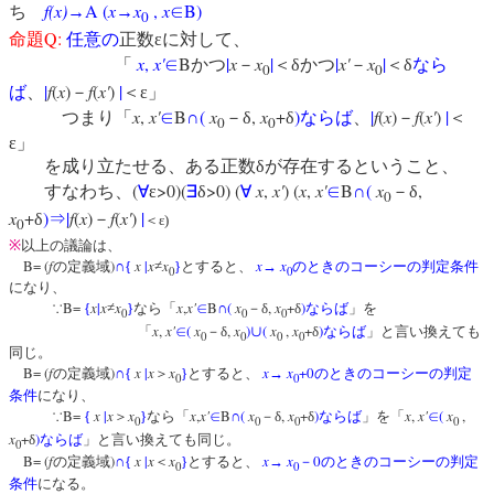
f(x)
A (
x
x
,
x
B)
ち
→
→
∈
0
Q:
命題
任意の
正数εに対して、
x
,
x'
B
|
x
x
|
|
x'
x
|
「
∈
かつ
－
＜δかつ
－
＜δ
なら
0
0
|
f
(
x
)
f
(
x'
)
|
ば
、
－
＜ε」
x
,
x'
B
(
x
,
x
+
)
|
f
(
x
)
f
(
x'
)
|
つまり「
∈
∩
－δ
δ
ならば
、
－
＜
0
0
ε」
を成り立たせる、ある正数δが存在するということ、
(
>0)(
>0) (
x
,
x'
) (
x
,
x'
B
(
x
,
すなわち、
∀
ε
∃
δ
∀
∈
∩
－δ
0
x
+
)
|
f
(
x
)
f
(
x'
)
|
δ
⇒
－
＜ε)
0
※
以上の議論は、
B= (
f
)
x
|
x
x
x
x
の定義域
∩
{
≠
}
とすると、
→
のときのコーシーの判定条件
0
0
になり、
B=
x
|
x
x
x
,
x'
B
(
x
,
x
+
)
∵
{
≠
}
なら「
∈
∩
－δ
δ
ならば
」を
0
0
0
x
,
x'
(
x
,
x
)
(
x
,
x
+
)
「
∈
－δ
∪
δ
ならば
」と言い換えても
0
0
0
0
同じ。
B= (
f
)
x
|
x
x
x
x
+0
の定義域
∩
{
＞
}
とすると、
→
のときのコーシーの判定
0
0
条件
になり、
B=
x
|
x
x
x
,
x'
B
(
x
,
x
+
)
x
,
x'
(
x
,
∵
{
＞
}
なら「
∈
∩
－δ
δ
ならば
」を「
∈
0
0
0
0
x
+
)
δ
ならば
」と言い換えても同じ。
0
B= (
f
)
x
|
x
x
x
x
0
の定義域
∩
{
＜
}
とすると、
→
－
のときのコーシーの判定
0
0
条件
になる。