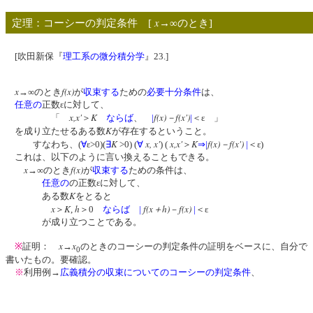
x
定理：コーシーの判定条件 [
→∞のとき]
[吹田新保『
理工系の微分積分学
』23.]
x
f(x)
→∞のとき
が
収束する
ための
必要十分条件
は、
任意の
正数εに対して、
x,x'
K
f(x)－f(x')
「
＞
ならば
、
|
|
＜ε 」
K
を成り立たせるある数
が存在するということ。
K
x, x'
x,x'
K
f(x)－f(x')
すなわち、(
∀
ε>0)(
∃
>0) (
∀
) (
＞
⇒
|
|
＜ε)
これは、以下のように言い換えることもできる。
x
f(x)
→∞のとき
が
収束する
ための条件は、
任意の
の正数εに対して、
K
ある数
をとると
x
K
h
f(x＋h)
f(x)
＞
,
＞0
ならば
|
－
|
＜ε
が成り立つことである。
x
x
※
証明：
→
のときのコーシーの判定条件の証明をベースに、自分で
0
書いたもの。要確認。
※
利用例→
広義積分の収束についてのコーシーの判定条件
、