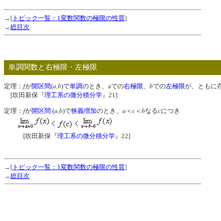
→[
トピック一覧：1変数関数の極限の性質
]
→
総目次
単調関数と右極限・左極限
f
a,b
b
定理：
が
開区間
(
)で
単調
のとき、aでの
右極限
、
での
左極限
が、ともに
[吹田新保『
理工系の微分積分学
』21]
f
a,b
a
c
b
c
定理：
が
開区間
(
)で
狭義増加
のとき、
＜
＜
なる
につき
[吹田新保『
理工系の微分積分学
』22]
→[
トピック一覧：1変数関数の極限の性質
]
→
総目次