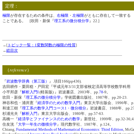
定理：
極限
が存在するための条件は、
右極限
・
左極限
がともに存在して一致する
ことである。 [吹田・新保『
理工系の微分積分学
』22.]
→[
トピック一覧：1変数関数の極限の性質
]
→
総目次
reference
（
）
『
岩波数学辞典（第三版）
』.項目166(pp436).
吉田耕作・栗田稔・戸田宏『平成元年3/31文部省検定済高等学校数学科用 高等
小平邦彦『
解析入門I
(軽装版) 』岩波書店、2003年、pp.
78
-9。
吹田・新保『
理工系の微分積分学
』学術図書出版社、1987年、pp.20-23.
神谷和也・浦井憲『
経済学のための数学入門
』東京大学出版会、1996年、p
和達三樹『
理工系の数学入門コース1・微分積分
』岩波書店、1988年、pp.27-
杉浦光夫『
解析入門
』東京大学出版会、1980年、pp.57-63.
高橋一『
経済学とファイナンスのための数学
』新世社、1999年、pp.32-36;42
住友洸『
大学一年生の微積分学
』現代数学社、1987年、p.124。
Chiang,
Fundamental Methods of Mathematical Economics: Third Edition
, McGr