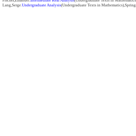
Fischer,Emanuel.
Intermediate Real Analysis
(Undergraduate Texts in Mathematics
Lang,Serge.
Undergraduate Analysis
(Undergraduate Texts in Mathematics),Sprin