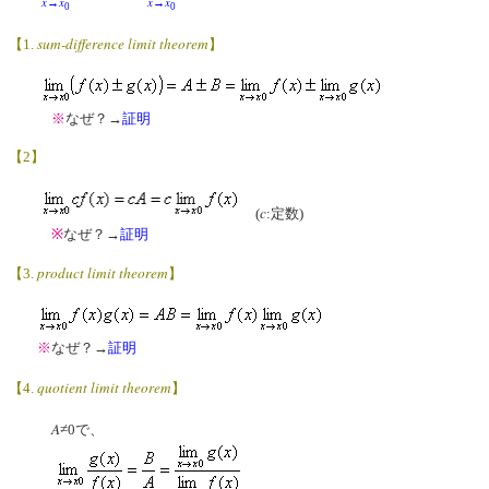
x
x
x
x
→
→
0
0
sum-difference limit theorem
【1.
】
※
なぜ？→
証明
【2】
c
(
:定数)
※
なぜ？→
証明
product limit theorem
【3.
】
※
なぜ？→
証明
quotient limit theorem
【4.
】
A
≠0で、