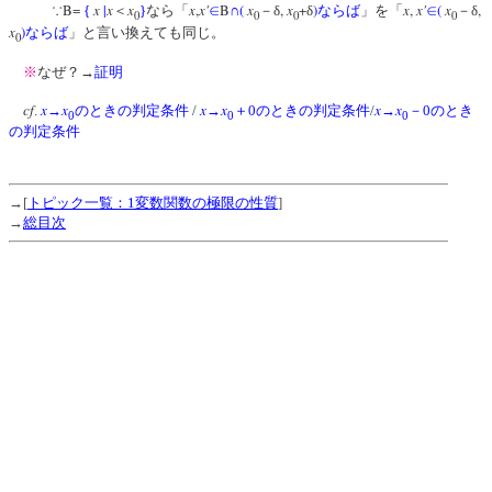
B=
x
|
x
x
x
,
x'
B
(
x
,
x
+
)
x
,
x'
(
x
,
∵
{
＜
}
なら「
∈
∩
－δ
δ
ならば
」を「
∈
－δ
0
0
0
0
x
)
ならば
」
と言い換えても同じ。
0
※
なぜ？→
証明
cf
x
x
x
x
x
x
.
→
のときの判定条件
/
→
＋0のときの判定条件
/
→
－0のとき
0
0
0
の判定条件
→[
トピック一覧：1変数関数の極限の性質
]
→
総目次