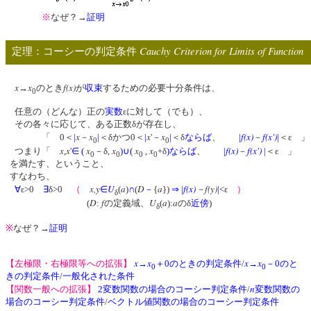
※
なぜ？→
証明
Cauchy Criterion for Limits of Function
定理：コーシーの判定条件
x
x
f(x)
→
のとき
が
収束
するための必要十分条件は、
0
任意の（どんな）正の
実数
εに対して（でも）、
その各々に応じて、ある正数δが存在し、
x
x
x
x
f(x)
f(x')
「 0＜
|
－
|
＜δかつ0＜
|
'－
|
＜δ
ならば
、
|
－
|
＜ε 」
0
0
x
x
x
x
x
x
f(x)
f(x')
つまり「
,
'
∈
(
－δ,
)
∪
(
,
+δ
)
ならば
、
|
－
|
＜ε 」
0
0
0
0
を満たす、ということ、
すなわち、
x,y
U
a
D
a
f(x)
－f(y)
∀
ε>0
∃
δ>0
（
∈
(
)
∩
(
－
{
})
⇒
|
|
<ε
）
δ
D
f
U
a
a
(
:
の定義域、
(
):
のδ
近傍
)
δ
※
なぜ？→
証明
x
x
x
x
【左極限・右極限等への拡張】
→
＋0のときの判定条件
/
→
－0のと
0
0
きの判定条件
/
一般化された条件
n
【関数一般への拡張】
2変数関数の場合のコーシー判定条件
/
変数関数の
場合のコーシー判定条件
/
ベクトル値関数の場合のコーシー判定条件