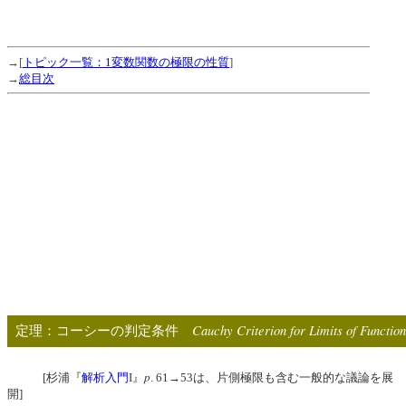
→[
トピック一覧：1変数関数の極限の性質
]
→
総目次
Cauchy Criterion for Limits of Functio
定理：コーシーの判定条件
p
[杉浦『
解析入門
I』
. 61→53は、片側極限も含む一般的な議論を展
開]