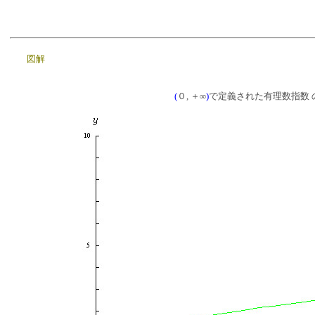
図解
(
０, ＋∞
)
で定義された有理数指数 