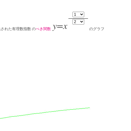
y=x
された有理数指数 の
べき関数
のグラフ