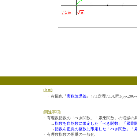
」
[文献]
pp
・
赤攝也『
実数論講義
』§7.1定理7.1.4;問3(
.20
[関連事項]
・有理数指数の「べき関数」「累乗関数」の増減の
→
指数を自然数に限定した「べき関数」「累乗
→
指数を正負の整数に限定した「べき関数」「
・有理数指数の累乗の一般化