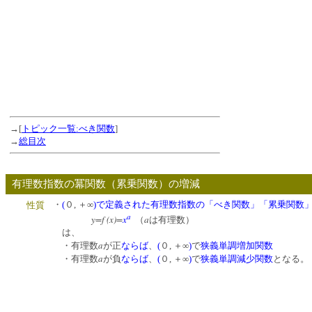
→[
トピック一覧:べき関数
]
→
総目次
有理数指数の冪関数（累乗関数）の増減
・
(
０, ＋∞
)
で定義された有理数指数の「べき関数」「累乗関数
性質
a
y=f (x)
=
x
a
（
は有理数）
は、
a
・
有理数
が正
ならば
、
(
０, ＋∞
)
で
狭義単調増加関数
a
・有理数
が
負
ならば
、
(
０, ＋∞
)
で
狭義単調減少関数
となる。