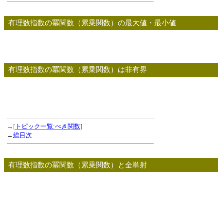
有理数指数の冪関数（累乗関数）の最大値・最小値
有理数指数の冪関数（累乗関数）は非有界
→[
トピック一覧:べき関数
]
→
総目次
有理数指数の冪関数（累乗関数）と全単射