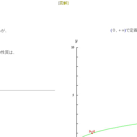
[図解]
(
０, ＋∞
)
で定義
るが、
の性質は、