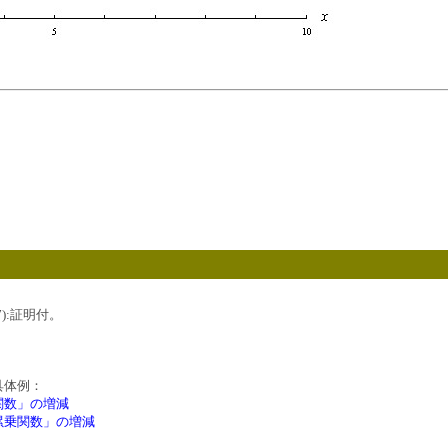
6-7):証明付。
具体例：
関数」の増減
累乗関数」の増減