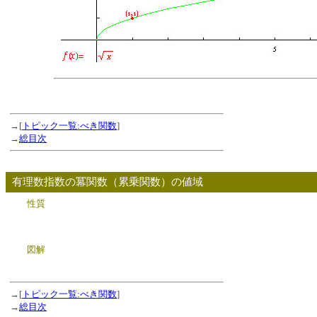
→[
トピック一覧:べき関数
]
→
総目次
有理数指数の冪関数（累乗関数）の値域
性質
図解
→[
トピック一覧:べき関数
]
→
総目次