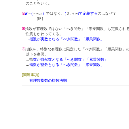
のことをいう。
R
※
＝
(
－∞,∞
）
ではなく、
(
０, ＋∞
)
で定義する
のはなぜ？
[略]
※
指数が有理数ではない「べき関数」「累乗関数」も定義され
性質もかわってくる。
→
指数が実数となる「べき関数」「累乗関数」
※
指数を、特別な有理数に限定した「べき関数」「累乗関数」
以下を参照。
→指
数が自然数となる「べき関数」「累乗関数」
→
指数が整数となる「べき関数」「累乗関数」
[関連事項]
有理数指数の指数法則