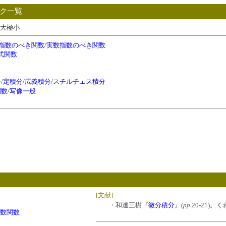
ピック一覧
極大極小
指数のべき関数
/
実数指数のべき関数
式関数
分
/
定積分
/
広義積分
/
スチルチェス積分
関数
/
写像一般
[文献]
pp.
・和達三樹『
微分積分
』(
20-21)
変数関数