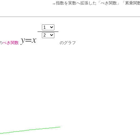
→指数を実数へ拡張した「べき関数」「累乗関
y=x
の
べき関数
のグラフ