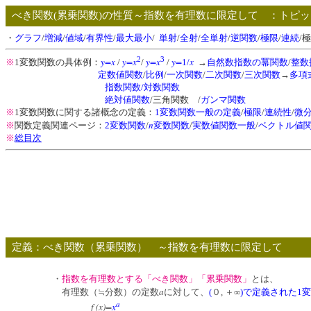
べき関数(累乗関数)の性質～指数を有理数に限定して ：ト
・
グラフ
/
増減
/
値域
/
有界性
/
最大最小
/
単射
/
全射
/
全単射
/
逆関数
/
極限
/
連続
/
2
3
y=x
y=x
y=x
y=
x
※
1変数関数の具体例：
/
/
/
1/
→
自然数指数の冪関数
/
整数
定数値関数
/
比例
/
一次関数
/
二次関数
/
三次関数
→
多項
指数関数/
対数関数
絶対値関数
/三角関数 /
ガンマ関数
※
1変数関数に関する諸概念の定義：
1変数関数一般の定義
/
極限
/
連続性
/
微
n
※
関数定義関連ページ：
2変数関数
/
変数関数
/
実数値関数一般
/
ベクトル値
※
総目次
定義：べき関数（累乗関数） ～指数を有理数に限定して
・
指数を有理数とする「べき関数」「累乗関数」
とは、
a
有理数（≒分数）の定数
に対して、
(
０, ＋∞
)
で定義された1
a
f (x)
=
x