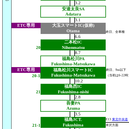
3.2
安達太良SA
Adatara
3.1
ETC専用
大玉スマートIC(仮称)
Otama
終日、全車種
6.6
二本松IC
20
Nihonmatsu
8.7
福島松川PA
Fukushima-Matsukawa
ETC専用
福島松川スマートIC
終日、9m以下
Fukushima-Matsukawa
20-1
（当初は6-22時
10.2
福島西IC
21
Fukushima-nishi
2.8
吾妻PA
Azuma
3.5
福島JCT.
E13
東北中央道
Fukushima
21-1
米沢方面