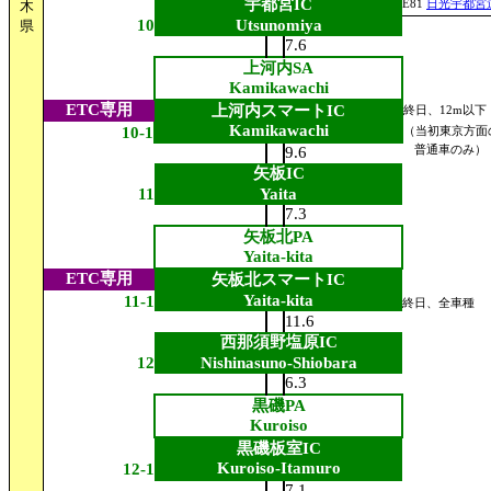
宇都宮IC
木
E81
日光宇都宮
10
Utsunomiya
県
7.6
上河内SA
Kamikawachi
ETC専用
上河内スマートIC
終日、12m以下
Kamikawachi
10-1
（当初東京方面
9.6
普通車のみ）
矢板IC
11
Yaita
7.3
矢板北PA
Yaita-kita
ETC専用
矢板北スマートIC
Yaita-kita
11-1
終日、全車種
11.6
西那須野塩原IC
12
Nishinasuno-Shiobara
6.3
黒磯PA
Kuroiso
黒磯板室IC
Kuroiso-Itamuro
12-1
7.1