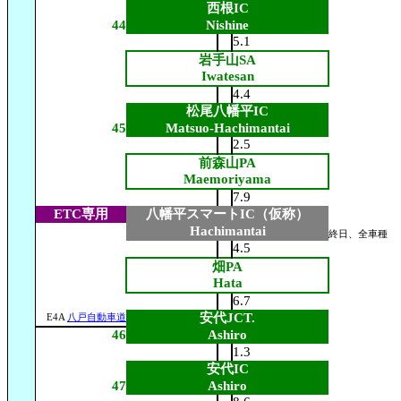
西根IC
44
Nishine
5.1
岩手山SA
Iwatesan
4.4
松尾八幡平IC
45
Matsuo-Hachimantai
2.5
前森山PA
Maemoriyama
7.9
ETC専用
八幡平スマートIC（仮称）
Hachimantai
終日、全車種
4.5
畑PA
Hata
6.7
安代JCT.
E4A
八戸自動車道
46
Ashiro
1.3
安代IC
47
Ashiro