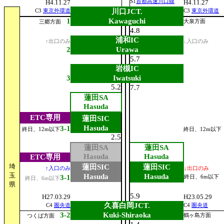
H4.11.27
S1
首都高速川口線
H4.11.27
川口JCT.
C3
東京外環道
C3
東京外環道
1
Kawaguchi
大泉方面
三郷方面
4.8
浦和IC
↑出口のみ
↓入口のみ
2
Urawa
5.7
岩槻IC
3
Iwatsuki
5.2
7.7
蓮田SA
Hasuda
ETC専用
蓮田SIC
Hasuda
3-1
終日、12m以下
終日、12m以下
2.5
蓮田SA
蓮田SA
Hasuda
Hasuda
ETC専用
埼
蓮田SIC
蓮田SIC
↑入口のみ
↓出口のみ
玉
Hasuda
Hasuda
3-1
終日、6m以下
終日、6m以下
県
5.9
H27.03.29
H23.05.29
久喜白岡JCT.
C4
圏央道
C4
圏央道
3-2
Kuki-Shiraoka
鶴ヶ島方面
つくば方面