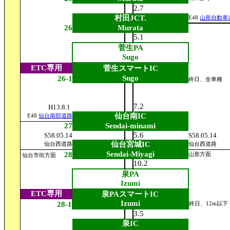
2.7
村田JCT.
E48
山形自動車
26
Murata
5.1
菅生PA
Sugo
ETC専用
菅生スマートIC
Sugo
26-1
終日、全車種
7.2
H13.8.1
仙台南IC
E48
仙台南部道路
27
Sendai-minami
5.6
S58.05.14
S58.05.14
仙台宮城IC
仙台西道路
仙台西道路
Sendai-Miyagi
28
山形方面
仙台市街方面
10.2
泉PA
Izumi
ETC専用
泉PAスマートIC
Izumi
28-1
終日、12m以下
3.5
泉IC