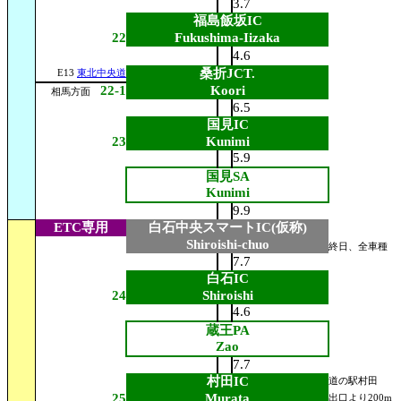
3.7
福島飯坂IC
22
Fukushima-Iizaka
4.6
桑折JCT.
E13
東北中央道
22-1
Koori
相馬方面
6.5
国見IC
23
Kunimi
5.9
国見SA
Kunimi
9.9
ETC専用
白石中央スマートIC(仮称)
Shiroishi-chuo
終日、全車種
7.7
白石IC
24
Shiroishi
4.6
蔵王PA
Zao
7.7
村田IC
道の駅村田
25
Murata
出口より200m