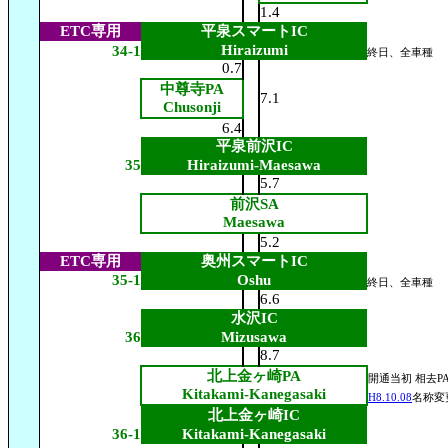
1.4
ETC専用
平泉スマートIC
Hiraizumi
34-1
終日、全車種
0.7
中尊寺PA
7.1
Chusonji
6.4
平泉前沢IC
35
Hiraizumi-Maesawa
5.7
前沢SA
Maesawa
5.2
ETC専用
奥州スマートIC
35-1
Oshu
終日、全車種
6.6
水沢IC
36
Mizusawa
8.7
北上金ヶ崎PA
開通当初 相去P
Kitakami-Kanegasaki
H8.10.08
名称変
北上金ヶ崎IC
36-1
Kitakami-Kanegasaki