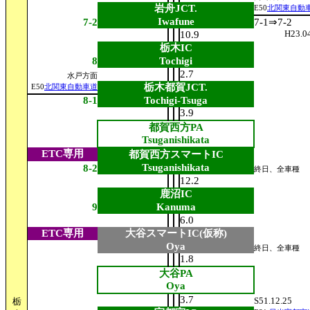
岩舟JCT.
E50
北関東自動
Iwafune
7-2
7-1⇒7-2
H23.0
10.9
栃木IC
8
Tochigi
2.7
水戸方面
栃木都賀JCT.
E50
北関東自動車道
8-1
Tochigi-Tsuga
3.9
都賀西方PA
Tsuganishikata
ETC専用
都賀西方スマートIC
Tsuganishikata
8-2
終日、全車種
12.2
鹿沼IC
9
Kanuma
6.0
ETC専用
大谷スマートIC(仮称)
Oya
終日、全車種
1.8
大谷PA
Oya
3.7
S51.12.25
栃