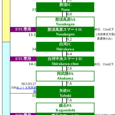
那須IC
13
Nasu
8.0
那須高原SA
Nasukogen
ETC専用
那須高原スマートIC
終日、12m以下
Nasukogen
13-1
（当初東京方面
9.2
普通車のみ）
白河IC
14
Shirakawa
6.4
ETC専用
白河中央スマートIC
Shirakawa-chuo
14-1
終日、12m以下
2.6
阿武隈PA
Abukuma
7.6
H13.03.27
E80
あぶくま高原道
矢吹IC
路
15
Yabuki
7.6
鏡石PA
Kagamiishi