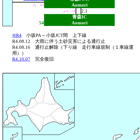
Aomori
×↓ ○↑
2.1
←× ↑○
青森IC
54
Aomori
※R4
小坂PA～小坂JCT間 上下線
R4.08.12 大雨に伴う土砂災害による通行止
R4.08.16 通行止解除（下り線 走行車線規制（１車線運
用））
R4.10.07
完全復旧