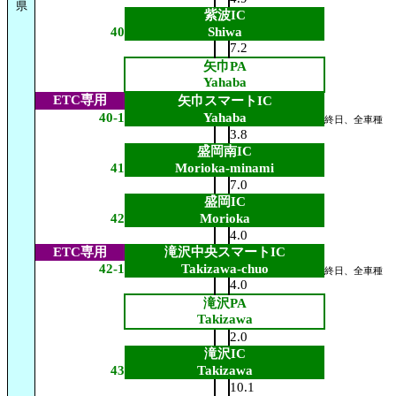
県
紫波IC
40
Shiwa
7.2
矢巾PA
Yahaba
ETC専用
矢巾スマートIC
40-1
Yahaba
終日、全車種
3.8
盛岡南IC
41
Morioka-minami
7.0
盛岡IC
42
Morioka
4.0
ETC専用
滝沢中央スマートIC
42-1
Takizawa-chuo
終日、全車種
4.0
滝沢PA
Takizawa
2.0
滝沢IC
43
Takizawa
10.1