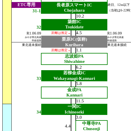
ETC専用
長者原スマートIC
終日、12m以下
Chojahara
31-1
（当初は6-22時
10.2
築館IC
Tsukidate
32
4.5
R1.06.09
R1.06.09
距離は推定→
みやぎ県北高速
みやぎ県北高速
栗原IC(仮称)
幹線道路
幹線道路
Kurihara
東北道未接続
東北道未接続
1.1
距離は推定→
志波姫PA
Shiwahime
6.2
若柳金成IC
33
Wakayanagi-Kannari
5.8
金成PA
Kannari
11.5
一関IC
34
Ichinoseki
3.0
中尊寺PA
4.4
Chusonji