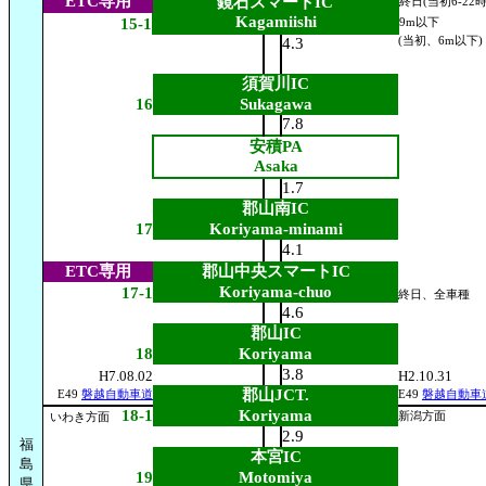
ETC専用
鏡石スマートIC
終日(当初6-22時
Kagamiishi
15-1
9m以下
4.3
(当初、6m以下)
須賀川IC
16
Sukagawa
7.8
安積PA
Asaka
1.7
郡山南IC
17
Koriyama-minami
4.1
ETC専用
郡山中央スマートIC
Koriyama-chuo
17-1
終日、全車種
4.6
郡山IC
18
Koriyama
3.8
H7.08.02
H2.10.31
郡山JCT.
E49
磐越自動車道
E49
磐越自動車
18-1
Koriyama
新潟方面
いわき方面
2.9
福
本宮IC
島
19
Motomiya
県