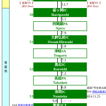
】坂梨TN【
】坂梨TN【
13.7
(約4.3km)
(約4.3km)
碇ヶ関IC
50
Ikarigaseki
5.1
阿闍羅PA
Ajara
7.9
大鰐弘前IC
51
Owani-Hirosaki
2.8
津軽SA
Tsugaru
7.1
青
黒石IC
森
52
Kuroishi
県
7.2
高舘PA
Takadate
6.8
国道7号交差点
浪岡IC
E64
津軽自動車
53
Namioka
H14.11.25
9.8
←○ ↓○
青森JCT.
E4A
青森自動車道