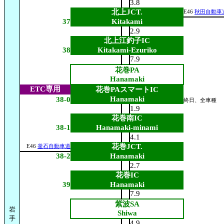
3.8
北上JCT.
E46
秋田自動車
37
Kitakami
2.9
北上江釣子IC
38
Kitakami-Ezuriko
7.9
花巻PA
Hanamaki
ETC専用
花巻PAスマートIC
Hanamaki
38-0
終日、全車種
1.9
花巻南IC
38-1
Hanamaki-minami
4.1
花巻JCT.
E46
釜石自動車道
38-2
Hanamaki
2.7
花巻IC
39
Hanamaki
7.9
紫波SA
岩
Shiwa
手
4.9