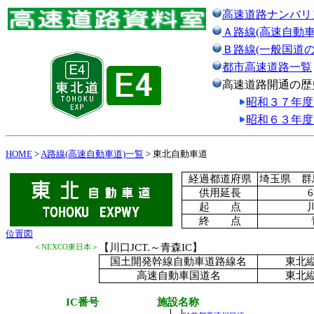
高速道路ナンバリ
Ａ路線(高速自動車
Ｂ路線(一般国道
都市高速道路一覧
高速道路開通の歴
昭和３７年度
昭和６３年度
HOME
>
A路線(高速自動車道)一覧
> 東北自動車道
経過都道府県
埼玉県 群
供用延長
6
起 点
川
終 点
位置図
【川口JCT.～青森IC】
＜NEXCO東日本＞
国土開発幹線自動車道路線名
東北
高速自動車国道名
東北
IC番号
施設名称