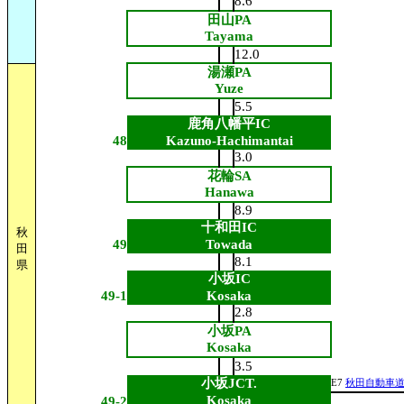
8.6
田山PA
Tayama
12.0
湯瀬PA
Yuze
5.5
鹿角八幡平IC
48
Kazuno-Hachimantai
3.0
花輪SA
Hanawa
8.9
十和田IC
秋
49
Towada
田
8.1
県
小坂IC
49-1
Kosaka
2.8
小坂PA
Kosaka
3.5
小坂JCT.
E7
秋田自動車
Kosaka
49-2