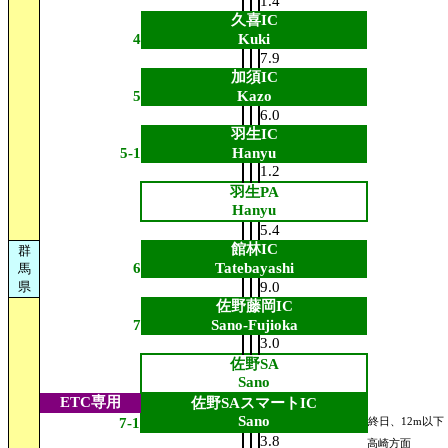
1.4
久喜IC
4
Kuki
7.9
加須IC
5
Kazo
6.0
羽生IC
5-1
Hanyu
1.2
羽生PA
Hanyu
5.4
館林IC
群
6
Tatebayashi
馬
県
9.0
佐野藤岡IC
7
Sano-Fujioka
3.0
佐野SA
Sano
ETC専用
佐野SAスマートIC
Sano
7-1
終日、12m以下
3.8
高崎方面