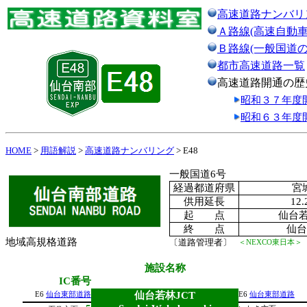
高速道路ナンバリ
Ａ路線(高速自動車
Ｂ路線(一般国道
都市高速道路一覧
高速道路開通の歴
昭和３７年度
昭和６３年度
HOME
>
用語解説
>
高速道路ナンバリング
> E48
一般国道6号
経過都道府県
宮
供用延長
12.
起 点
仙台若
終 点
仙台
地域高規格道路
〔道路管理者〕
＜NEXCO東日本＞
施設名称
IC番号
仙台若林JCT
E6
仙台東部道路
E6
仙台東部道路