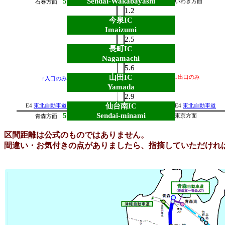
5
Sendai-Wakabayashi
いわき方面
石巻方面
1.2
今泉IC
Imaizumi
2.5
長町IC
Nagamachi
5.6
山田IC
↓出口のみ
↑入口のみ
Yamada
2.9
仙台南IC
E4
東北自動車道
E4
東北自動車道
5
Sendai-minami
東京方面
青森方面
区間距離は公式のものではありません。
間違い・お気付きの点がありましたら、指摘していただけれ