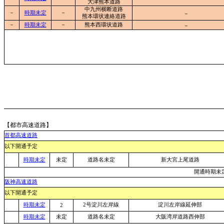
大津熊本道路
中九州横断道路
－
時期未定
－
－
熊本環状連絡道路
－
時期未定
－
熊本西環状道路
－
【都市高速道路】
首都高速道路
以下開通予定
時期未定
未定
道路名未定
新大宮上尾道路
開通時期未
阪神高速道路
以下開通予定
時期未定
2号淀川左岸線
淀川左岸線延伸部
2
時期未定
未定
道路名未定
大阪湾岸道路西伸部