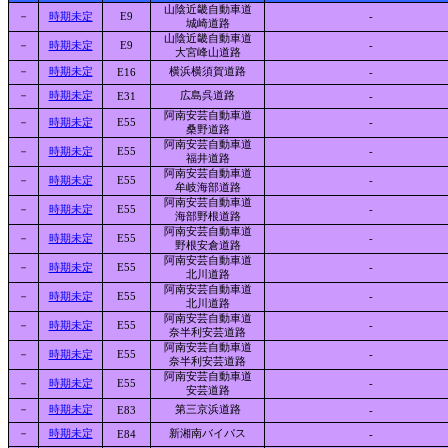
山陰近畿自動車道
－
時期未定
E9
-
城崎道路
山陰近畿自動車道
－
時期未定
E9
-
大宮峰山道路
－
時期未定
横浜横須賀道路
E16
-
－
時期未定
広島呉道路
E31
-
阿南安芸自動車道
－
時期未定
E55
-
桑野道路
阿南安芸自動車道
－
時期未定
E55
-
福井道路
阿南安芸自動車道
－
時期未定
E55
-
牟岐海部道路
阿南安芸自動車道
－
時期未定
E55
-
海部野根道路
阿南安芸自動車道
－
時期未定
E55
-
野根安倉道路
阿南安芸自動車道
－
時期未定
E55
-
北川道路
阿南安芸自動車道
－
時期未定
E55
-
北川道路
阿南安芸自動車道
－
時期未定
E55
-
奈半利安芸道路
阿南安芸自動車道
－
時期未定
E55
-
奈半利安芸道路
阿南安芸自動車道
－
時期未定
E55
-
安芸道路
－
時期未定
第三京浜道路
E83
-
－
時期未定
新湘南バイパス
E84
-