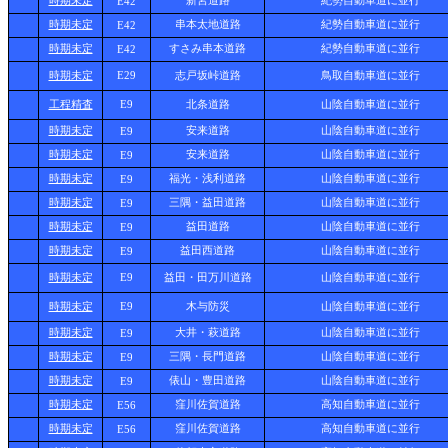
時期未定
新宮道路
紀勢自動車道に並行
E42
時期未定
串本太地道路
紀勢自動車道に並行
E42
時期未定
すさみ串本道路
紀勢自動車道に並行
E42
時期未定
E29
志戸坂峠道路
鳥取自動車道に並行
工程精査
E9
北条道路
山陰自動車道に並行
時期未定
安来道路
山陰自動車道に並行
E9
時期未定
安来道路
山陰自動車道に並行
E9
時期未定
福光・浅利道路
山陰自動車道に並行
E9
時期未定
三隅・益田道路
山陰自動車道に並行
E9
時期未定
益田道路
山陰自動車道に並行
E9
時期未定
益田西道路
山陰自動車道に並行
E9
時期未定
E9
益田・田万川道路
山陰自動車道に並行
時期未定
E9
木与防災
山陰自動車道に並行
時期未定
大井・萩道路
山陰自動車道に並行
E9
時期未定
三隅・長門道路
山陰自動車道に並行
E9
時期未定
俵山・豊田道路
山陰自動車道に並行
E9
時期未定
窪川佐賀道路
高知自動車道に並行
E56
時期未定
窪川佐賀道路
高知自動車道に並行
E56