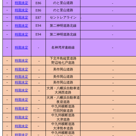
－
時期未定
のと里山道路
E86
-
－
時期未定
のと里山道路
E86
-
－
時期未定
セントレアライン
E87
-
－
時期未定
E94
第二神明道路北線
-
－
時期未定
E94
第二神明道路北線
-
－
時期未定
-
名神湾岸連絡線
-
下北半島縦貫道路
－
時期未定
－
－
野辺地七戸道路
－
時期未定
美作岡山道路
－
－
－
時期未定
美作岡山道路
－
－
－
時期未定
美作岡山道路
－
－
大洲・八幡浜自動車道
－
時期未定
－
－
大洲西道路
大洲・八幡浜自動車道
－
時期未定
－
－
夜昼道路
中九州横断道路
－
時期未定
－
－
竹田阿蘇道路
中九州横断道路
－
時期未定
－
－
大津道路
中九州横断道路
－
時期未定
－
－
大津熊本道路
中九州横断道路
－
時期未定
－
－