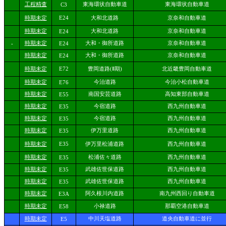
工程精査
東海環状自動車道
東海環状自動車道
C3
時期未定
E24
大和北道路
京奈和自動車道
時期未定
大和北道路
京奈和自動車道
E24
時期未定
大和・御所道路
京奈和自動車道
-
E24
時期未定
大和・御所道路
京奈和自動車道
E24
時期未定
E72
豊岡道路(Ⅱ期)
北近畿豊岡自動車道
時期未定
今治道路
今治小松自動車道
E76
時期未定
南国安芸道路
高知東部自動車道
E55
時期未定
今宿道路
西九州自動車道
E35
時期未定
今宿道路
西九州自動車道
E35
時期未定
伊万里道路
西九州自動車道
E35
時期未定
E35
伊万里松浦道路
西九州自動車道
時期未定
松浦佐々道路
西九州自動車道
E35
時期未定
武雄佐世保道路
西九州自動車道
E35
時期未定
武雄佐世保道路
西九州自動車道
E35
時期未定
阿久根川内道路
南九州西回り自動車道
E3A
時期未定
小禄道路
那覇空港自動車道
E58
時期未定
中川天塩道路
道央自動車道に並行
E5