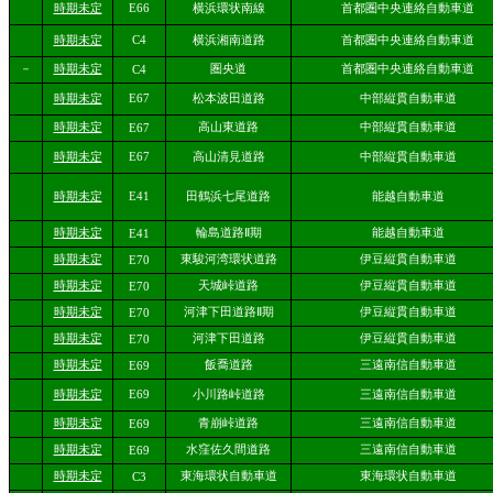
時期未定
E66
横浜環状南線
首都圏中央連絡自動車道
時期未定
C4
横浜湘南道路
首都圏中央連絡自動車道
－
時期未定
圏央道
首都圏中央連絡自動車道
C4
時期未定
E67
松本波田道路
中部縦貫自動車道
時期未定
高山東道路
中部縦貫自動車道
E67
時期未定
E67
高山清見道路
中部縦貫自動車道
時期未定
E41
田鶴浜七尾道路
能越自動車道
時期未定
輪島道路Ⅱ期
能越自動車道
E41
時期未定
東駿河湾環状道路
伊豆縦貫自動車道
E70
時期未定
天城峠道路
伊豆縦貫自動車道
E70
時期未定
河津下田道路Ⅱ期
伊豆縦貫自動車道
E70
時期未定
河津下田道路
伊豆縦貫自動車道
E70
時期未定
飯喬道路
三遠南信自動車道
E69
時期未定
E69
小川路峠道路
三遠南信自動車道
時期未定
青崩峠道路
三遠南信自動車道
E69
時期未定
水窪佐久間道路
三遠南信自動車道
E69
時期未定
東海環状自動車道
東海環状自動車道
C3