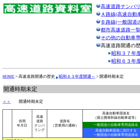
高速道路ナンバ
Ａ路線(高速自動
Ｂ路線(一般国道
都市高速道路一
その他の自動車
高速道路開通の
昭和３７年
昭和６３年
HOME
> 高速道路開通の歴史
昭和６３年度開通～
> 開通時期未定
開通時期未定
＜＜
開通時期未定
高速自動車国道名
高速
（国土開発幹線自動車道等）
供用
道路
道路名
一般国道の自動車専用道路名
年月日
ナンバ
（営業用の通称）
リング
高速自動車国道に並行する
一般国道の自動車専用道路名