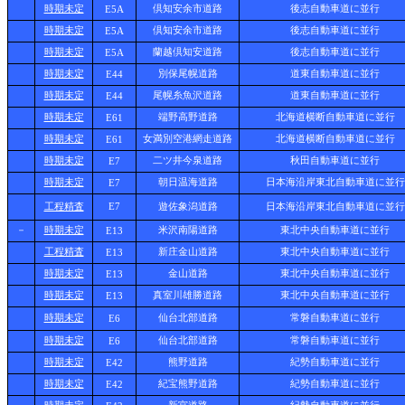
時期未定
倶知安余市道路
後志自動車道に並行
E5A
時期未定
倶知安余市道路
後志自動車道に並行
E5A
時期未定
蘭越倶知安道路
後志自動車道に並行
E5A
時期未定
別保尾幌道路
道東自動車道に並行
E44
時期未定
尾幌糸魚沢道路
道東自動車道に並行
E44
時期未定
端野高野道路
北海道横断自動車道に並行
E61
時期未定
女満別空港網走道路
北海道横断自動車道に並行
E61
時期未定
二ツ井今泉道路
秋田自動車道に並行
E7
時期
未定
朝日温海道路
日本海沿岸東北自動車道に並行
E7
工程精査
E7
遊佐象潟道路
日本海沿岸東北自動車道に並行
－
時期未定
米沢南陽道路
東北中央自動車道に並行
E13
工程精査
新庄金山道路
東北中央自動車道に並行
E13
時期未定
金山道路
東北中央自動車道に並行
E13
時期未定
真室川雄勝道路
東北中央自動車道に並行
E13
時期未定
仙台北部道路
常磐自動車道に並行
E6
時期未定
仙台北部道路
常磐自動車道に並行
E6
時期未定
熊野道路
紀勢自動車道に並行
E42
時期未定
紀宝熊野道路
紀勢自動車道に並行
E42