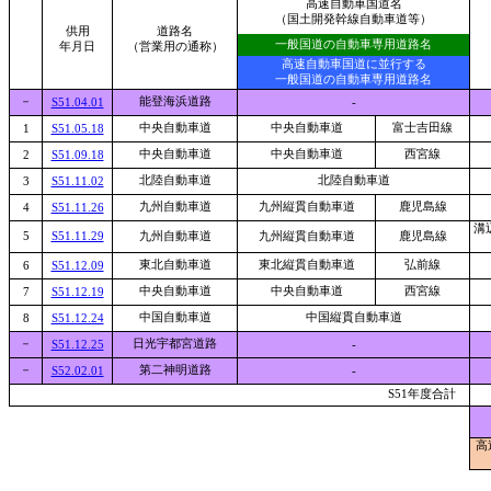
高速自動車国道名
（国土開発幹線自動車道等）
供用
道路名
一般国道の自動車専用道路名
年月日
（営業用の通称）
高速自動車国道に並行する
一般国道の自動車専用道路名
－
能登海浜道路
S51.04.01
-
中央自動車道
中央自動車道
富士吉田線
1
S51.05.18
中央自動車道
中央自動車道
西宮線
2
S51.09.18
北陸自動車道
北陸自動車道
3
S51.11.02
九州自動車道
九州縦貫自動車道
鹿児島線
4
S51.11.26
溝
5
S51.11.29
九州自動車道
九州縦貫自動車道
鹿児島線
東北自動車道
東北縦貫自動車道
弘前線
6
S51.12.09
中央自動車道
中央自動車道
西宮線
7
S51.12.19
中国自動車道
中国縦貫自動車道
8
S51.12.24
－
日光宇都宮道路
S51.12.25
-
－
第二神明道路
S52.02.01
-
S51年度合計
高