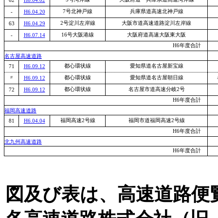
62
H6.04.02
7号北神戸線
兵庫県道高速北神戸線
-
H6.04.20
2号淀川左岸線
大阪市道高速道路淀川左岸線
63
H6.04.29
16号大阪港線
大阪府道高速大阪東大阪
-
H6.07.14
H6年度合計
名古屋高速道路
都心環状線
愛知県道名古屋新宝線
71
H6.09.12
〃
都心環状線
愛知県道名古屋朝日線
H6.09.12
都心環状線
名古屋市道高速分岐2号
72
H6.09.12
H6年度合計
福岡高速道路
福岡高速2号線
福岡市道福岡高速2号線
81
H6.04.04
H6年度合計
北九州高速道路
H6年度合計
図及び表は、高速道路便