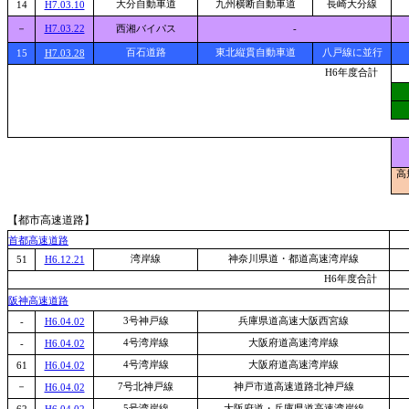
大分自動車道
九州横断自動車道
長崎大分線
14
H7.03.10
－
H7.03.22
西湘バイパス
-
百石道路
東北縦貫自動車道
八戸線に並行
15
H7.03.28
H6年度合計
高
【都市高速道路】
首都高速道路
湾岸線
神奈川県道・都道高速湾岸線
51
H6.12.21
H6年度合計
阪神高速道路
3号神戸線
兵庫県道高速大阪西宮線
-
H6.04.02
4号湾岸線
大阪府道高速湾岸線
-
H6.04.02
4号湾岸線
大阪府道高速湾岸線
61
H6.04.02
－
7号北神戸線
神戸市道高速道路北神戸線
H6.04.02
5号湾岸線
大阪府道・兵庫県道高速湾岸線