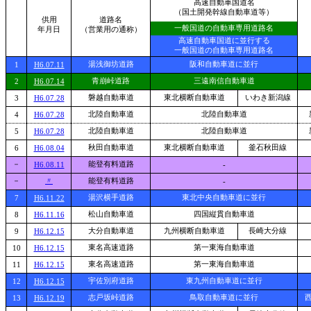
高速自動車国道名
（国土開発幹線自動車道等）
供用
道路名
一般国道の自動車専用道路名
年月日
（営業用の通称）
高速自動車国道に並行する
一般国道の自動車専用道路名
湯浅御坊道路
阪和自動車道に並行
1
H6.07.11
青崩峠道路
三遠南信自動車道
2
H6.07.14
磐越自動車道
東北横断自動車道
いわき新潟線
3
H6.07.28
北陸自動車道
北陸自動車道
4
H6.07.28
北陸自動車道
北陸自動車道
5
H6.07.28
秋田自動車道
東北横断自動車道
釜石秋田線
6
H6.08.04
－
能登有料道路
H6.08.11
-
－
〃
能登有料道路
-
湯沢横手道路
東北中央自動車道に並行
7
H6.11.22
松山自動車道
四国縦貫自動車道
8
H6.11.16
大分自動車道
九州横断自動車道
長崎大分線
9
H6.12.15
東名高速道路
第一東海自動車道
10
H6.12.15
東名高速道路
第一東海自動車道
11
H6.12.15
宇佐別府道路
東九州自動車道に並行
12
H6.12.15
志戸坂峠道路
鳥取自動車道に並行
西
13
H6.12.19