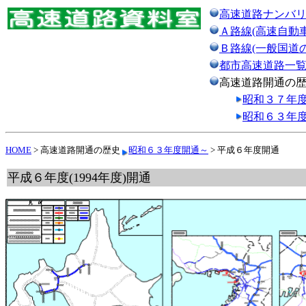
高速道路ナンバ
Ａ路線(高速自動
Ｂ路線(一般国道
都市高速道路一
高速道路開通の
昭和３７年
昭和６３年
HOME
> 高速道路開通の歴史
昭和６３年度開通～
> 平成６年度開通
平成６年度(1994年度)開通