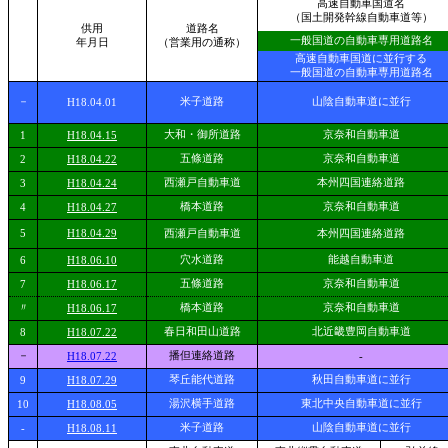
高速自動車国道名
（国土開発幹線自動車道等）
供用
道路名
一般国道の自動車専用道路名
年月日
（営業用の通称）
高速自動車国道に並行する
一般国道の自動車専用道路名
－
米子道路
山陰自動車道に並行
H18.04.01
大和・御所道路
京奈和自動車道
1
H18.04.15
五條道路
京奈和自動車道
2
H18.04.22
西瀬戸自動車道
本州四国連絡道路
3
H18.04.24
橋本道路
京奈和自動車道
4
H18.04.27
5
H18.04.29
西瀬戸自動車道
本州四国連絡道路
穴水道路
能越自動車道
6
H18.06.10
五條道路
京奈和自動車道
7
H18.06.17
〃
橋本道路
京奈和自動車道
H18.06.17
春日和田山道路
北近畿豊岡自動車道
8
H18.07.22
－
播但連絡道路
H18.07.22
-
琴丘能代道路
秋田自動車道に並行
9
H18.07.29
湯沢横手道路
東北中央自動車道に並行
10
H18.08.05
米子道路
山陰自動車道に並行
-
H18.08.11