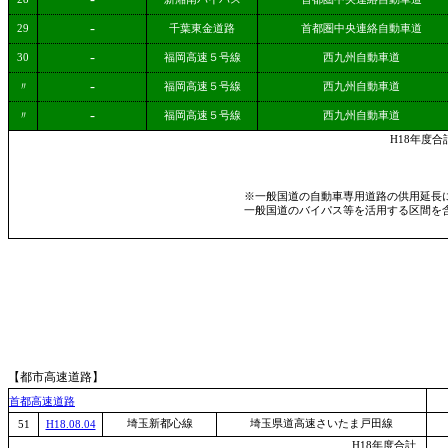
-
29
千葉東金道路
首都圏中央連絡自動車道
-
30
福岡高速５号線
西九州自動車道
-
〃
福岡高速５号線
西九州自動車道
-
〃
福岡高速５号線
西九州自動車道
H18年度合
※一般国道の自動車専用道路の供用延長
一般国道のバイパス等を活用する区間を
【都市高速道路】
首都高速道路
埼玉新都心線
埼玉県道高速さいたま戸田線
51
H18.08.04
H18年度合計