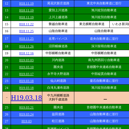
尾花沢新庄道路
東北中央自動車道に並行
12
H18.11.19
愛別上川道路
旭川紋別自動車道
13
H18.11.19
上川上越道路
旭川紋別自動車道
14
H18.11.19
磐越自動車道
東北横断自動車道
いわき新潟
15
H18.11.22
山陰自動車道
山陰自動車道
16
H18.11.25
17
H18.11.25
名寄バイパス
道央自動車道に並行
沼田幌糠道路
深川留萌自動車道
18
H18.11.26
中部横断自動車道
中部横断自動車道
19
H18.12.16
川内道路
南九州西回り自動車道
20
H19.03.03
圏央道
首都圏中央連絡自動車道
21
H19.03.10
永平寺大野道路
中部縦貫自動車道
22
H19.03.17
仙人峠道路
釜石自動車道に並行
23
H19.03.18
白滝丸瀬布道路
旭川紋別自動車道
24
H19.03.18
H19.03.18
中九州横断道路
－
－
犬飼千歳道路
圏央道
首都圏中央連絡自動車道
25
H19.03.21
益田道路
山陰自動車道に並行
26
H19.03.24
松江道路
山陰自動車道に並行
27
H19.03
-
28
新湘南バイパス
首都圏中央連絡自動車道