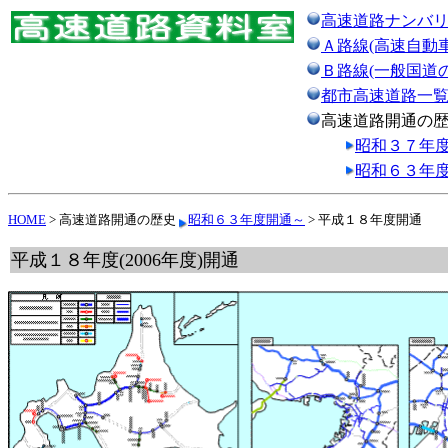
高速道路ナンバ
Ａ路線(高速自動
Ｂ路線(一般国道
都市高速道路一
高速道路開通の
昭和３７年
昭和６３年
HOME
> 高速道路開通の歴史
昭和６３年度開通～
> 平成１８年度開通
平成１８年度(2006年度)開通