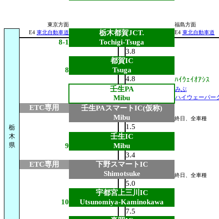
東京方面
福島方面
栃木都賀JCT.
E4
東北自動車道
E4
東北自動車道
8-1
Tochigi-Tsuga
3.8
都賀IC
8
Tsuga
4.8
ﾊｲｳｪｲｵｱｼｽ
壬生PA
みぶ
Mibu
ハイウェーパー
ETC専用
壬生PAスマートIC(仮称)
Mibu
終日、全車種
1.5
栃
木
壬生IC
県
9
Mibu
3.4
ETC専用
下野スマートIC
Shimotsuke
終日、全車種
5.0
宇都宮上三川IC
10
Utsunomiya-Kaminokawa
7.5