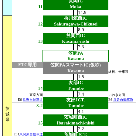
真岡IC
11
Moka
14.9
桜川筑西IC
12
Sakuragawa-Chikusei
8.9
笠間西IC
13
Kasama-nishi
7.3
笠間PA
Kasama
ETC専用
笠間PAスマートIC(仮称)
Kasama
終日、全車種
1.8
友部IC
14
Tomobe
7.4
東京方面
いわき方面
友部JCT.
E6
常磐自動車道
E6
常磐自動車道
8-2
Tomobe
茨
4.1
城
茨城町西IC
県
15
Ibarakimachi-nishi
2.2
茨城町JCT.
E51
東関東自動車道