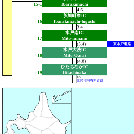
15-1
Ibarakimachi
4.6
茨城町東IC
16
Ibarakimachi-higashi
3.4
水戸南IC
17
Mito-minami
(5.4)
東水戸道路
水戸大洗IC
18
Mito-Oarai
(4.8)
ひたちなかIC
19
Hitachinaka
E50
常陸那珂有料道路