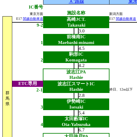
Ａ’路線
東
IC番号
施設名称
東京方面
新潟方面
高崎JCT.
E17
関越自動車道
E17
関越自動車道
9-2
Takasaki
3.0
前橋南IC
1
Maebashi-minami
4.5
駒形IC
2
Komagata
4.2
波志江PA
Hashie
ETC専用
波志江スマートIC
Hashie
2-1
終日、12m以下
群
2.8
馬
伊勢崎IC
県
3
Isesaki
5.4
太田藪塚IC
4
Ota-Yabuzuka
6.7
太田強戸PA