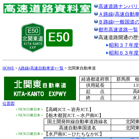
高速道路ナンバリ
Ａ路線(高速自動車
Ｂ路線(一般国道
都市高速道路一覧
高速道路開通の歴
昭和３７年度
昭和６３年度
HOME
>
A路線(高速自動車道)一覧
> 北関東自動車道
経過都道府県
群馬県 
供用延長
13
起 点
高崎
終 点
水
位置図
【高崎JCT.～岩舟JCT.】
＜NEXCO東日本＞
【栃木都賀JCT.～水戸南IC】
＜NEXCO東日本＞
国土開発幹線自動車道路線名
北関
高速自動車国道名
北関
【水戸南IC～ひたちなかIC】
＜NEXCO東日本＞