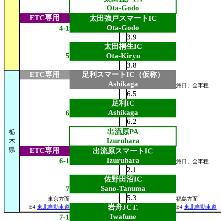
Ota-Godo
ETC専用
太田強戸スマートIC
Ota-Godo
4-1
3.9
太田桐生IC
5
Ota-Kiryu
3.8
ETC専用
足利スマートIC（仮称）
Ashikaga
終日、全車種
6.5
足利IC
Ashikaga
6
6.2
出流原PA
栃
Izuruhara
木
県
ETC専用
出流原スマートIC
Izuruhara
6-1
終日、全車種
2.1
佐野田沼IC
Sano-Tanuma
7
5.3
東京方面
福島方面
岩舟JCT.
E4
東北自動車道
E4
東北自動車道
Iwafune
7-1