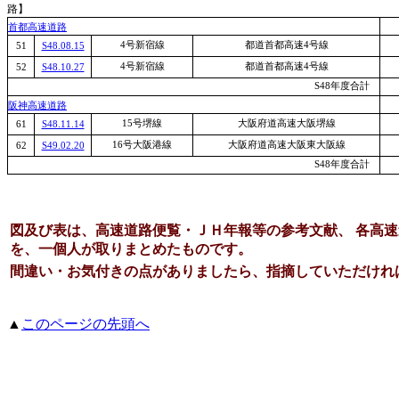
路】
首都高速道路
4号新宿線
都道首都高速4号線
51
S48.08.15
4号新宿線
都道首都高速4号線
52
S48.10.27
S48年度合計
阪神高速道路
15号堺線
大阪府道高速大阪堺線
61
S48.11.14
16号大阪港線
大阪府道高速大阪東大阪線
62
S49.02.20
S48年度合計
図及び表は、高速道路便覧・ＪＨ年報等の参考文献、 各高
を、一個人が取りまとめたものです。
間違い・お気付きの点がありましたら、指摘していただけれ
▲
このページの先頭へ