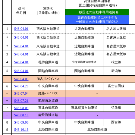
高速自動車国道名
（国土開発幹線自動車道等）
供用
道路名
一般国道の自動車専用道路名
年月日
（営業用の通称）
高速自動車国道に並行する
一般国道の自動車専用道路名
1
S48.04.01
西名阪自動車道
近畿自動車道
名古屋大阪線
〃
S48.04.01
西名阪自動車道
近畿自動車道
名古屋大阪線
2
S48.04.01
東名阪自動車道
近畿自動車道
名古屋大阪線
東名阪自動車道
近畿自動車道
名古屋大阪線
3
S48.04.01
4
S48.04.01
札樽自動車道
北海道横断自動車道
根室線
5
S48.04.01
関越自動車道
関越自動車道
新潟線
－
加古川バイパス
－
S48.04.03
中央自動車道
中央自動車道
富士吉田線
6
S48.04.20
－
姫路バイパス
－
S48.07.04
－
能登海浜道路
S48.07.21
-
東北自動車道
東北縦貫自動車道
弘前線
7
S48.08.09
－
能登海浜道路
S48.08.10
-
中央自動車道
中央自動車道
西宮線
8
S48.09.06
北陸自動車道
北陸自動車道
9
S48.10.16