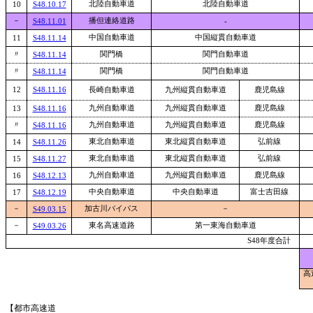
北陸自動車道
北陸自動車道
10
S48.10.17
－
播但連絡道路
S48.11.01
-
中国自動車道
中国縦貫自動車道
11
S48.11.14
〃
関門橋
関門自動車道
S48.11.14
〃
関門橋
関門自動車道
S48.11.14
12
S48.11.16
長崎自動車道
九州縦貫自動車道
鹿児島線
九州自動車道
九州縦貫自動車道
鹿児島線
13
S48.11.16
〃
九州自動車道
九州縦貫自動車道
鹿児島線
S48.11.16
東北自動車道
東北縦貫自動車道
弘前線
14
S48.11.26
東北自動車道
東北縦貫自動車道
弘前線
15
S48.11.27
九州自動車道
九州縦貫自動車道
鹿児島線
16
S48.12.13
中央自動車道
中央自動車道
富士吉田線
17
S48.12.19
－
加古川バイパス
－
S49.03.15
－
東名高速道路
第一東海自動車道
S49.03.26
S48年度合計
高
【都市高速道