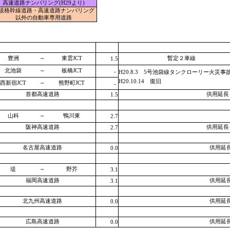
高速道路ナンバリング(H29より)
規格幹線道路・高速道路ナンバリング
以外の自動車専用道路
豊洲
～
東雲JCT
暫定２車線
1.5
北池袋
～
板橋JCT
-
H20.8.3 5号池袋線タンクローリー火災事
H20.10.14 復旧
西新宿JCT
～
熊野町JCT
-
首都高速道路
供用延長 2
1.5
山科
～
鴨川東
2.7
阪神高速道路
供用延長 2
2.7
名古屋高速道路
供用延長 
0.0
堤
～
野芥
3.1
福岡高速道路
供用延長 
3.1
北九州高速道路
供用延長 
0.0
広島高速道路
供用延長 
0.0