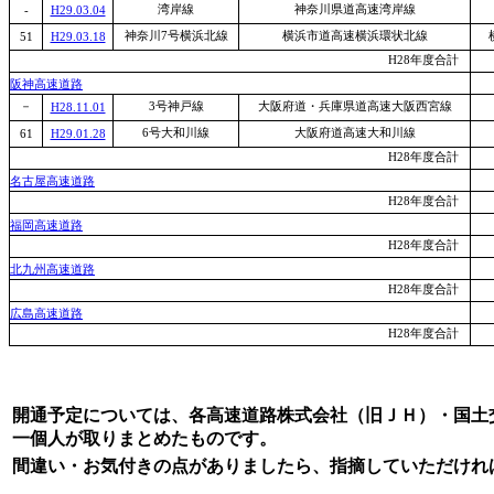
湾岸線
神奈川県道高速湾岸線
-
H29.03.04
神奈川7号横浜北線
横浜市道高速横浜環状北線
51
H29.03.18
H28年度合計
阪神高速道路
－
3号神戸線
大阪府道・兵庫県道高速大阪西宮線
H28.11.01
6号大和川線
大阪府道高速大和川線
61
H29.01.28
H28年度合計
名古屋高速道路
H28年度合計
福岡高速道路
H28年度合計
北九州高速道路
H28年度合計
広島高速道路
H28年度合計
開通予定については、各高速道路株式会社（旧ＪＨ）・国土
一個人が取りまとめたものです。
間違い・お気付きの点がありましたら、指摘していただけれ