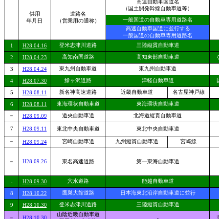
高速自動車国道名
（国土開発幹線自動車道等）
供用
道路名
一般国道の自動車専用道路名
年月日
（営業用の通称）
高速自動車国道に並行する
一般国道の自動車専用道路名
登米志津川道路
三陸縦貫自動車道
1
H28.04.16
高知南国道路
高知東部自動車道
2
H28.04.23
東九州自動車道
東九州自動車道
3
H28.04.24
鰺ヶ沢道路
津軽自動車道
4
H28.07.30
新名神高速道路
近畿自動車道
名古屋神戸線
5
H28.08.11
東海環状自動車道
東海環状自動車道
6
H28.08.11
－
道央自動車道
北海道縦貫自動車道
H28.09.09
7
H28.09.11
東北中央自動車道
東北中央自動車道
－
宮崎自動車道
九州縦貫自動車道
宮崎線
H28.09.24
－
H28.09.26
東名高速道路
第一東海自動車道
穴水道路
能越自動車道
-
H28.09.30
鷹巣大館道路
日本海東北沿岸自動車道に並行
8
H28.10.22
登米志津川道路
三陸縦貫自動車道
9
H28.10.30
山陰近畿自動車道
－
H28.10.30
-