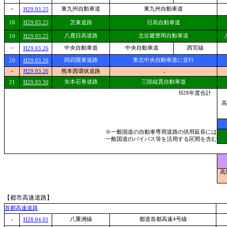
－
東九州自動車道
東九州自動車道
H29.03.25
18
H29.03.25
苫東道路
日高自動車道
八鹿日高道路
北近畿豊岡自動車道
19
H29.03.25
－
中央自動車道
中央自動車道
西宮線
H29.03.26
阿武隈東道路
東北中央自動車道に並行
20
H29.03.26
－
H29.03.26
熊本西環状道路
－
矢本石巻道路
三陸縦貫自動車道
21
H29.03.30
H28年度合計
高
※一般国道の自動車専用道路の供用延長には
一般国道のバイパス等を活用する区間を含む
高
【都市高速道路】
首都高速道路
八重洲線
都道首都高速4号線
-
H28.04.01