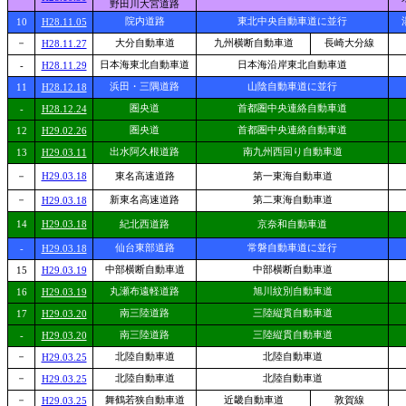
野田川大宮道路
院内道路
東北中央自動車道に並行
10
H28.11.05
－
大分自動車道
九州横断自動車道
長崎大分線
H28.11.27
日本海東北自動車道
日本海沿岸東北自動車道
-
H28.11.29
浜田・三隅道路
山陰自動車道に並行
11
H28.12.18
圏央道
首都圏中央連絡自動車道
-
H28.12.24
圏央道
首都圏中央連絡自動車道
12
H29.02.26
出水阿久根道路
南九州西回り自動車道
13
H29.03.11
－
H29.03.18
東名高速道路
第一東海自動車道
－
新東名高速道路
第二東海自動車道
H29.03.18
14
H29.03.18
紀北西道路
京奈和自動車道
仙台東部道路
常磐自動車道に並行
-
H29.03.18
中部横断自動車道
中部横断自動車道
15
H29.03.19
丸瀬布遠軽道路
旭川紋別自動車道
16
H29.03.19
南三陸道路
三陸縦貫自動車道
17
H29.03.20
南三陸道路
三陸縦貫自動車道
-
H29.03.20
－
北陸自動車道
北陸自動車道
H29.03.25
－
北陸自動車道
北陸自動車道
H29.03.25
－
舞鶴若狭自動車道
近畿自動車道
敦賀線
H29.03.25