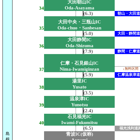
大田朝山IC
Oda-Asayama
34
(6.3)
朝山・大田道
大田中央・三瓶山IC
Oda-chuo・Sanbesan
35
(5.0)
大田・静間道
大田静間IC
Oda-Shizuma
36
(7.9)
静間・仁摩道
仁摩・石見銀山IC
Nima-Iwamiginzan
37
↓無料区間
(5.9)
仁摩温泉津道
湯里IC
Yusato
38
(3.5)
温泉津IC
Yunotsu
39
(2.4)
石見福光IC
Iwami-Fukumitsu
40
(6.5)
福光浅利道
島
青波IC(仮称)
根