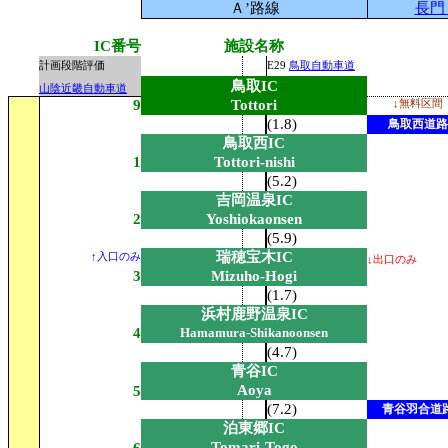
Ａ’路線
長門
IC番号
施設名称
計画段階評価
E29
鳥取自動車道
鳥取IC
山陰近畿自動車道
9
Tottori
↓無料区間
(1.8)
鳥取西道路
鳥取西IC
1
Tottori-nishi
(5.2)
吉岡温泉IC
2
Yoshiokaonsen
(5.9)
瑞穂宝木IC
↑入口のみ
↓出口のみ
3
Mizuho-Hogi
(1.7)
浜村鹿野温泉IC
4
Hamamura-Shikanoonsen
(4.7)
青谷IC
Aoya
5
(7.2)
青谷羽合道
泊東郷IC
Tomari-Togo