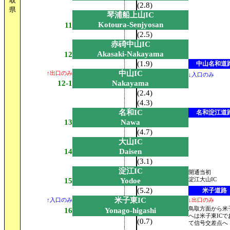
取
(2.8)
県
琴浦船上山IC
Kotoura-Senjyosan
11
(2.5)
赤碕中山IC
Akasaki-Nakayama
12
(1.9)
中山名和道
中山IC
↑出口のみ
↓入口のみ
12-1
Nakayama
(2.4)
(4.3)
名和IC
名和淀江道
13
Nawa
(4.7)
大山IC
14
Daisen
(3.1)
淀江IC
開通当初
15
Yodoe
淀江大山IC
(5.2)
米子道路
米子東IC
↑入口のみ
↓出口のみ
鳥取方面から米
16
Yonago-higashi
へは米子東ICで
(0.7)
て信号交差点へ