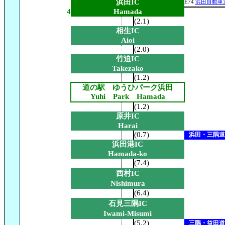
浜田IC
E74
浜田自動車
4
Hamada
(2.1)
相生IC
Aioi
(2.0)
竹迫IC
Takezako
(1.2)
道の駅 ゆうひパーク浜田
Yuhi Park Hamada
(1.2)
原井IC
Harai
(0.7)
浜田・三隅道
浜田港IC
Hamada-ko
(7.4)
西村IC
Nishimura
(6.4)
石見三隅IC
Iwami-Misumi
(5.2)
三隅・益田道