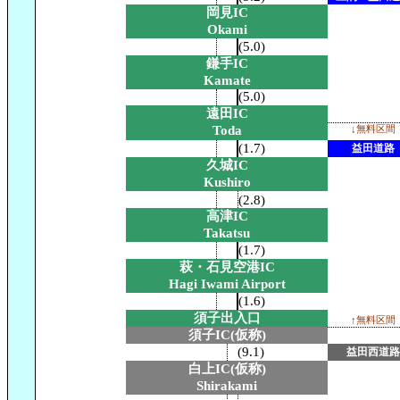
岡見IC
Okami
(5.0)
鎌手IC
Kamate
(5.0)
遠田IC
Toda
↓無料区間
(1.7)
益田道路
久城IC
Kushiro
(2.8)
高津IC
Takatsu
(1.7)
萩・石見空港IC
Hagi Iwami Airport
(1.6)
須子出入口
↑無料区間
須子IC(仮称)
(9.1)
益田西道路
白上IC(仮称)
Shirakami