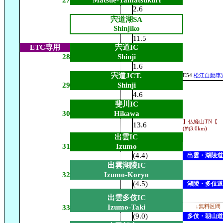
27
Matsue-Tamatsukuri
2.6
宍道湖SA
Shinjiko
11.5
ETC専用
宍道IC
28
Shinji
1.6
宍道JCT.
E54
松江自動車
29
Shinji
4.6
斐川IC
30
Hikawa
】仏経山TN【
13.6
(約3.0km)
出雲IC
31
Izumo
(4.4)
出雲・湖陵道
出雲湖陵IC
32
Izumo-Koryo
(4.5)
湖陵・多伎道
出雲多伎IC
Izumo-Taki
33
↓無料区間
(9.0)
多伎・朝山道