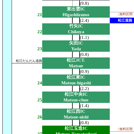
(9.8)
東出雲IC
21
Higashiizumo
↓無料区間
(2.4)
松江道路
竹矢IC
22
Chikuya
(1.1)
矢田IC
23
Yada
(0.8)
松江JCT.
松江だんだん道路
Matsue
(0.9)
松江東IC
24
Matsue-higashi
(2.2)
松江中央IC
25
Matsue-chuo
(1.4)
松江西IC
26
Matsue-nishi
(0.8)
松江玉造IC
↑無料区間