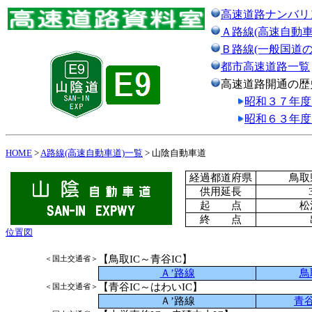
高速道路ナンバリ
Ａ路線(高速自動車
Ｂ路線(一般国道
都市高速道路一覧
高速道路開通の歴
昭和３７年度
昭和６３年度
HOME
>
A路線(高速自動車道)一覧
> 山陰自動車道
経過都道府県
鳥取
供用延長
起 点
松
終 点
位置図
【鳥取IC～
青谷IC
】
＜国土交通省＞
Ａ’路線
鳥
【青谷IC～はわいIC】
＜国土交通省＞
Ａ’路線
青