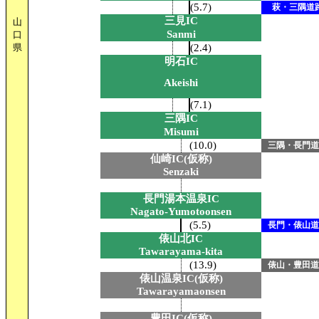
(5.7)
萩・三隅道
三見IC
山
Sanmi
口
県
(2.4)
明石IC
Akeishi
(7.1)
三隅IC
Misumi
(10.0)
三隅・長門道
仙崎IC(仮称)
Senzaki
長門湯本温泉IC
Nagato-Yumotoonsen
(5.5)
長門・俵山道
俵山北IC
Tawarayama-kita
(13.9)
俵山・豊田道
俵山温泉IC(仮称)
Tawarayamaonsen
豊田IC(仮称)