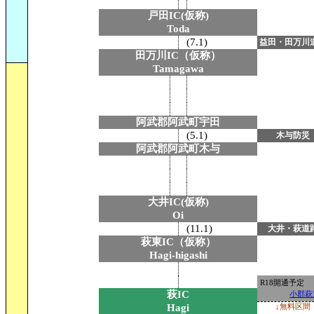
戸田IC(仮称)
Toda
(7.1)
益田・田万川
田万川IC（仮称）
Tamagawa
阿武郡阿武町宇田
(5.1)
木与防災
阿武郡阿武町木与
大井IC(仮称)
Oi
(11.1)
大井・萩道
萩東IC（仮称）
Hagi-higashi
R18開通予定
萩IC
小郡萩
Hagi
↓無料区間