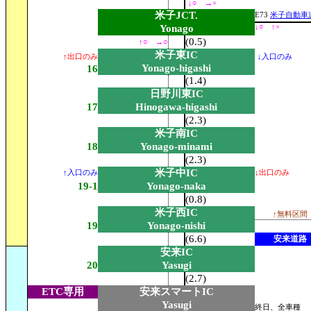
↓○ →×
米子JCT.
E73
米子自動車
Yonago
↓○ ↑×
(0.5)
↑○ →○
米子東IC
↑出口のみ
↓入口のみ
Yonago-higashi
16
(1.4)
日野川東IC
17
Hinogawa-higashi
(2.3)
米子南IC
18
Yonago-minami
(2.3)
米子中IC
↑入口のみ
↓出口のみ
19-1
Yonago-naka
(0.8)
米子西IC
↑無料区間
19
Yonago-nishi
(6.6)
安来道路
安来IC
20
Yasugi
(2.7)
ETC専用
安来スマートIC
Yasugi
終日、全車種