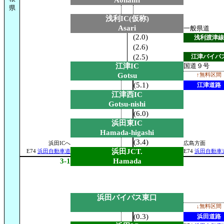
Aonami
県
浅利IC(仮称)
Asari
一般県道
(2.0)
浅利渡津線
(2.6)
(2.5)
江津バイパ
江津IC
国道９号
Gotsu
↑無料区間
(5.1)
江津道路
江津西IC
Gotsu-nishi
(6.0)
浜田東IC
Hamada-higashi
(3.4)
浜田ICへ
広島方面
浜田JCT.
E74
浜田自動車道
E74
浜田自動車
3-1
Hamada
浜田バイパス東口
↓無料区間
(0.3)
浜田道路