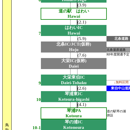
6
(3.9)
道の駅 はわい
Hawai
(2.1)
はわいIC
Hawai
7
(5.9)
北条道路
北条IC/JCT(仮称)
Hojo
北条湯原道路
(7.6)
R8年度開通予定
大栄IC(仮称)
Daiei
大栄東伯IC
Daiei-Tohaku
9
↓無料区間
(2.6)
東伯中山道
琴浦東IC
Kotoura-higashi
10
(4.1)
琴浦PA
道の駅琴の浦
Kotoura
併設
琴の浦IC
鳥
Kotonoura
10-1