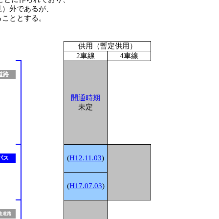
見）外であるが、
ることとする。
供用（暫定供用）
1
2車線
4車線
道路
1
開通時期
未定
1
(
H12.11.03
)
パス
1
(
H17.07.03
)
1
走道路