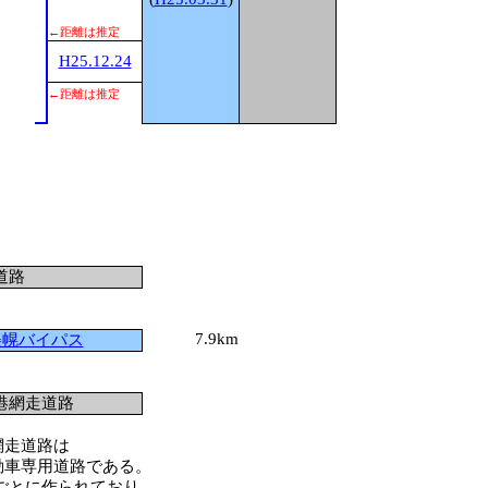
1
←距離は推定
1
H25.12.24
←距離は推定
道路
7.9km
美幌バイパス
港網走道路
網走道路は
動車専用道路である。
ごとに作られており、