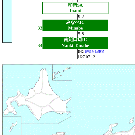
印南SA
Inami
9.2
みなべIC
33
Minabe
5.8
南紀田辺IC
34
Nanki-Tanabe
E42
紀勢自動車道
H27.07.12