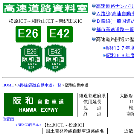
高速道路ナンバ
Ａ路線(高速自動
松原JCT～和歌山JCT～南紀田辺IC
Ｂ路線(一般国道
都市高速道路一
高速道路開通の
昭和３７年
昭和６３年
HOME
>
A路線(高速自動車道)一覧
> 阪和自動車道
経過都道府県
大阪府
供用延長
1
起 点
松
終 点
南紀
位置図
【松原JCT.～松原IC】
＜NEXCO西日本＞
国土開発幹線自動車道路線名
近畿