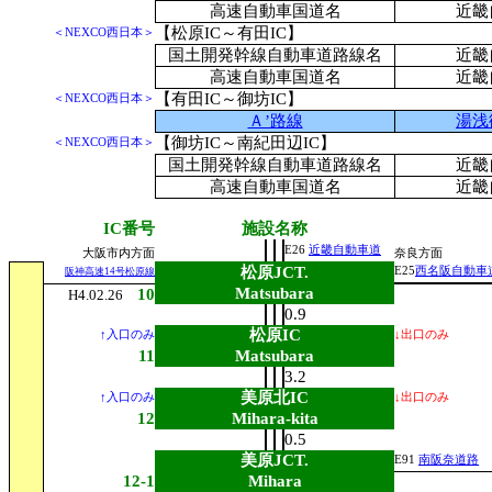
高速自動車国道名
近畿
【松原IC～有田IC】
＜NEXCO西日本＞
国土開発幹線自動車道路線名
近畿
高速自動車国道名
近畿
【有田IC～御坊IC】
＜NEXCO西日本＞
Ａ’路線
湯浅
【御坊IC～南紀田辺IC】
＜NEXCO西日本＞
国土開発幹線自動車道路線名
近畿
高速自動車国道名
近畿
IC番号
施設名称
E26
近畿自動車道
大阪市内方面
奈良方面
松原JCT.
E25
西名阪自動車
阪神高速14号松原線
Matsubara
10
H4.02.26
0.9
松原IC
↑入口のみ
↓出口のみ
11
Matsubara
3.2
美原北IC
↑入口のみ
↓出口のみ
12
Mihara-kita
0.5
美原JCT.
E91
南阪奈道路
12-1
Mihara