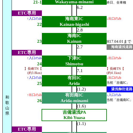
Wakayama-minami
21-1
終日、全車種
6.2
ETC専用
海南東IC
↑入口のみ
↓出口のみ
22
Kainan-higashi
2.8
海南IC
23
Kainan
H17.04.01まで
2.7
海南湯浅道路
ETC専用
下津IC
↑入口のみ
↓出口のみ
24
Shimotsu
】長峰TN【
】長峰TN【
7.1
(約3.8km)
(約4.1km)
有田IC
↑入口のみ
↓出口のみ
25
Arida
当初「吉備IC」
(1.2)
湯浅御坊道路
有田南IC
↑出口のみ
↓入口のみ
和
26
Arida-minami
当初「吉備南IC」
歌
(1.6)
山
吉備湯浅PA
県
Kibi-Yuasa
(1.1)
ETC専用