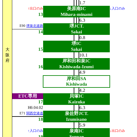
1.7
美原南IC
↑出口のみ
↓入口のみ
13
Mihara-minami
6.3
堺JCT.
E90
堺泉北道路
14
Sakai
0.8
堺IC
15
Sakai
大
阪
10.1
府
岸和田和泉IC
16
Kishiwada-Izumi
4.9
岸和田SA
Kishiwada
4.2
ETC専用
貝塚IC
17
Kaizuka
H6.04.02
6.3
泉佐野JCT.
E71
関西空港道
18
Izumisano
5.9
泉南IC
↑入口のみ
↓出口のみ
19
Sennan