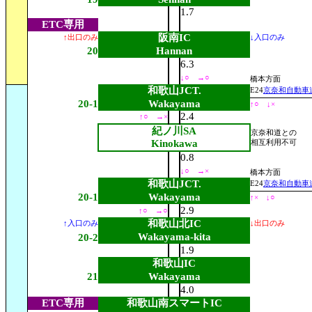
1.7
ETC専用
阪南IC
↑出口のみ
↓入口のみ
20
Hannan
6.3
↓○ →○
橋本方面
和歌山JCT.
E24
京奈和自動車
20-1
Wakayama
↑○ ↓
×
2.4
↑○ →
×
紀ノ川SA
京奈和道との
Kinokawa
相互利用不可
0.8
↓○ →×
橋本方面
和歌山JCT.
E24
京奈和自動車
20-1
Wakayama
↑
×
↓○
2.9
↑○ →○
和歌山北IC
↑入口のみ
↓出口のみ
Wakayama-kita
20-2
1.9
和歌山IC
21
Wakayama
4.0
ETC専用
和歌山南スマートIC