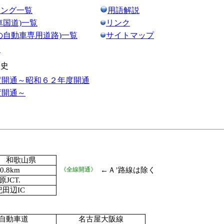
リング一覧
用語解説
車国道)一覧
リンク
の自動車専用道路)一覧
サイトマップ
覧
歴史
度開通～昭和６２年度開通
度開通～
 和歌山県
10.8km
《全線開通》
←Ａ’路線は除く
原JCT.
田辺IC
自動車道
名古屋大阪線