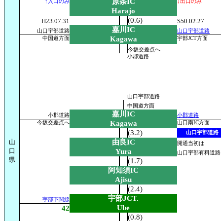
原条IC
↑入口のみ
↓出口のみ
Harajo
(0.6)
H23.07.31
S50.02.27
嘉川IC
山口宇部道路
山口宇部道路
Kagawa
中国道方面
宇部JCT方面
今坂交差点へ
小郡道路
山口宇部道路
中国道方面
嘉川IC
小郡道路
小郡道路
Kagawa
今坂交差点へ
山口南IC方面
(3.2)
山口宇部道路
山
由良IC
開通当初は
口
Yura
山口宇部有料道路
県
(1.7)
阿知須IC
Ajisu
(2.4)
宇部JCT.
宇部下関線
Ube
42
(0.8)