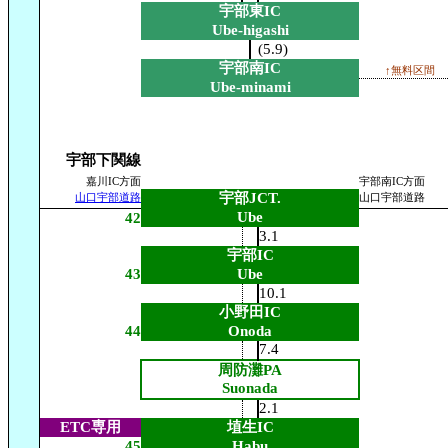
宇部東IC
Ube-higashi
(5.9)
宇部南IC
↑無料区間
Ube-minami
宇部下関線
嘉川IC方面
宇部南IC方面
宇部JCT.
山口宇部道路
山口宇部道路
Ube
42
3.1
宇部IC
43
Ube
10.1
小野田IC
44
Onoda
7.4
周防灘PA
Suonada
2.1
ETC専用
埴生IC
45
Habu