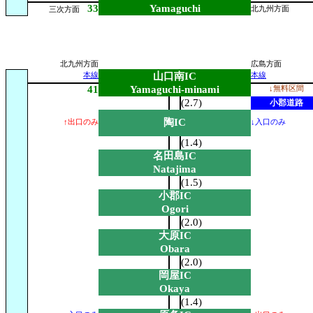
33
Yamaguchi
北九州方面
三次方面
北九州方面
広島方面
山口南IC
本線
本線
41
Yamaguchi-minami
↓無料区間
(2.7)
小郡道路
陶IC
↑出口のみ
↓入口のみ
(1.4)
名田島IC
Natajima
(1.5)
小郡IC
Ogori
(2.0)
大原IC
Obara
(2.0)
岡屋IC
Okaya
(1.4)