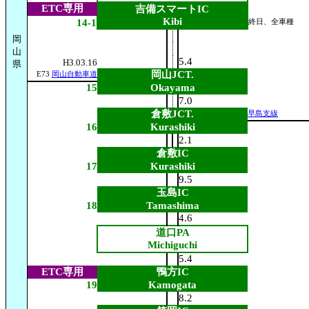
ETC専用
吉備スマートIC
Kibi
14-1
終日、全車種
岡
山
5.4
H3.03.16
県
岡山JCT.
E73
岡山自動車道
15
Okayama
7.0
倉敷JCT.
早島支線
16
Kurashiki
2.1
倉敷IC
17
Kurashiki
9.5
玉島IC
18
Tamashima
4.6
道口PA
Michiguchi
5.4
ETC専用
鴨方IC
19
Kamogata
8.2