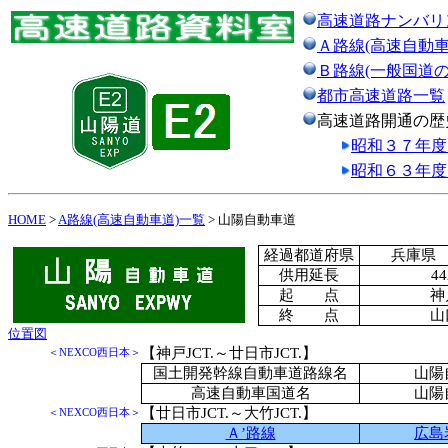
高速道路ナンバリ
Ａ路線(高速自動車
Ｂ路線(一般国道
都市高速道路一覧
高速道路開通の歴
昭和３７年度
昭和６３年度
HOME
>
A路線(高速自動車道)一覧
> 山陽自動車道
経過都道府県
兵庫県
供用延長
44
起 点
神
終 点
山
位置図
【神戸JCT.～廿日市JCT.】
＜NEXCO西日本＞
国土開発幹線自動車道路線名
山陽
高速自動車国道名
山陽
【廿日市JCT.～大竹JCT.】
＜NEXCO西日本＞
Ａ’路線
広島