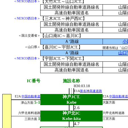
【大竹JCT.～山口JCT.】
＜NEXCO西日本＞
国土開発幹線自動車道路線名
山陽
高速自動車国道名
山陽
【三木JCT.～神戸西IC】
＜NEXCO西日本＞
国土開発幹線自動車道路線名
山陽
高速自動車国道名
山陽
【山口南IC～嘉川IC】
＜国土交通省＞
Ａ’路線
小
【嘉川IC～宇部JCT.】
＜山口県＞
開通当初は「山口宇
Ａ’路線
山口
【宇部JCT.～下関JCT.】
＜NEXCO西日本＞
国土開発幹線自動車道路線名
山陽
高速自動車国道名
山陽
IC番号
施設名称
H30.03.18
E1A
新名神高速道路
神戸JCT.
E2A
中国自動車道
E2A
中国自動車道
5-1
Kobe
大阪方面
津山方面
2.6
神戸北IC
六甲北有料道路
六甲北有料道路
1
Kobe-kita
三宮方面
三田方面
4.7