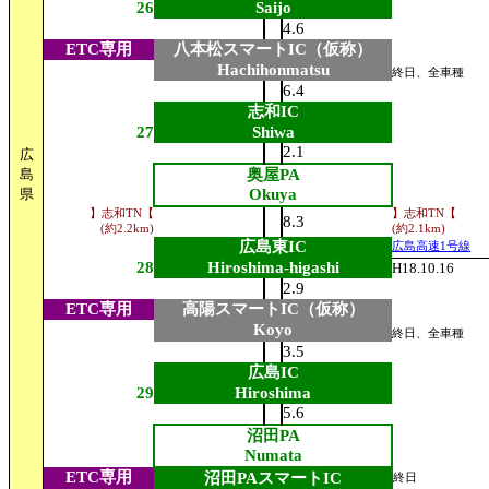
26
Saijo
4.6
ETC専用
八本松スマートIC（仮称）
Hachihonmatsu
終日、全車種
6.4
志和IC
27
Shiwa
2.1
広
島
奥屋PA
県
Okuya
】志和TN【
】志和TN【
8.3
(約2.2km)
(約2.1km)
広島東IC
広島高速1号線
28
Hiroshima-higashi
H18.10.16
2.9
ETC専用
高陽スマートIC（仮称）
Koyo
終日、全車種
3.5
広島IC
29
Hiroshima
5.6
沼田PA
Numata
ETC専用
沼田PAスマートIC
終日