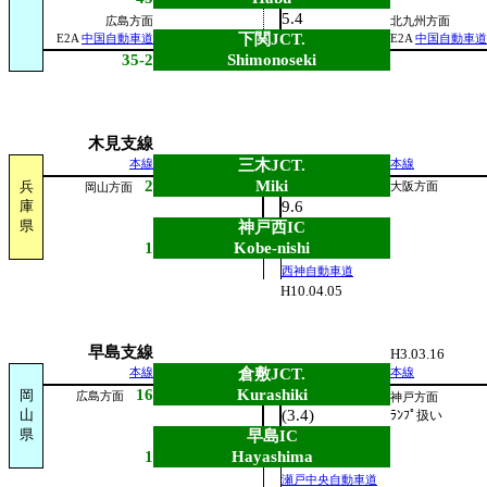
5.4
広島方面
北九州方面
下関JCT.
E2A
中国自動車道
E2A
中国自動車道
35-2
Shimonoseki
木見支線
三木JCT.
本線
本線
2
Miki
兵
大阪方面
岡山方面
庫
9.6
県
神戸西IC
1
Kobe-nishi
西神自動車道
H10.04.05
早島支線
H3.03.16
倉敷JCT.
本線
本線
16
Kurashiki
岡
広島方面
神戸方面
山
(3.4)
ﾗﾝﾌﾟ扱い
県
早島IC
1
Hayashima
瀬戸中央自動車道