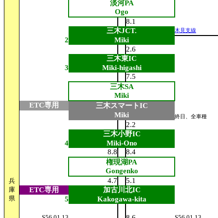
淡河PA
Ogo
8.1
三木JCT.
木見支線
2
Miki
2.6
三木東IC
3
Miki-higashi
7.5
三木SA
Miki
ETC専用
三木スマートIC
Miki
終日、全車種
2.2
三木小野IC
4
Miki-Ono
8.8
8.4
権現湖PA
Gongenko
4.7
5.1
兵
庫
ETC専用
加古川北IC
県
5
Kakogawa-kita
S56.01.13
8.6
S56.01.13