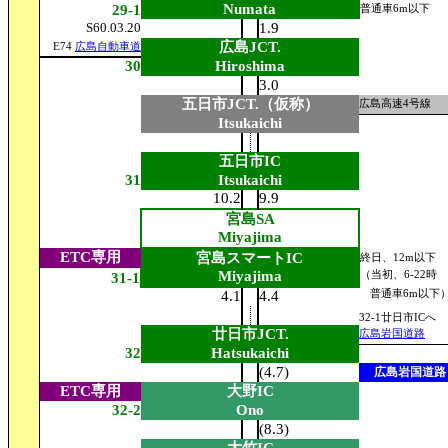
Numata
29-1
普通車6m以下
S60.03.20
1.9
広島JCT.
E74
広島自動車道
30
Hiroshima
3.0
五日市JCT.（仮称）
広島高速4号線
Itsukaichi
五日市IC
31
Itsukaichi
10.2
9.9
宮島SA
Miyajima
ETC専用
宮島スマートIC
終日、12m以下
Miyajima
（当初、6-22時
31-1
4.1
4.4
普通車6m以下
32-1廿日市ICへ
廿日市JCT.
広島岩国道路
32
Hatsukaichi
(4.7)
広島岩国道路
ETC専用
大野IC
32-2
Ono
(8.3)