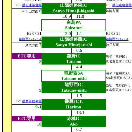
山陽姫路東IC
E95
播但連絡道路
E95
播但連絡道路
6
Sanyo Himeji-higashi
姫路方面
和田山方面
10.9
11.8
白鳥PA
Shiratori
H2.07.31
2.0
1.1
H5.03.25
山陽姫路西IC
姫路西バイパス
姫路西バイパス
7
Sanyo Himeji-nishi
神戸方面
鳥取方面
6.6
ETC専用
龍野IC
当初「竜野IC」
8
Tatsuno
IC名変更H15.03.2
4.4
龍野西SA
当初「竜野西SA
Tatsuno-nishi
SA名変更H15.03.
龍野西IC
当初「竜野西IC」
9
Tatsuno-nishi
IC名変更H15.03.2
1.5
播磨JCT.
E29
播磨自動車道
9-1
Harima
13.1
ETC専用
赤穂IC
10
Ako
6.7