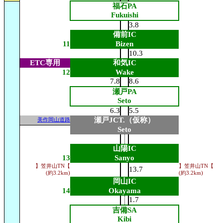
福石PA
Fukuishi
3.8
備前IC
11
Bizen
10.3
ETC専用
和気IC
12
Wake
7.8
8.6
瀬戸PA
Seto
6.3
5.5
瀬戸JCT.（仮称）
美作岡山道路
Seto
山陽IC
13
Sanyo
】笠井山TN【
】笠井山TN【
13.7
(約3.2km)
(約3.2km)
岡山IC
14
Okayama
1.7
吉備SA
Kibi