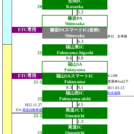
笠岡IC
20
Kasaoka
5.3
篠坂PA
Shinosaka
ETC専用
篠坂PAスマートIC(仮称)
Shinosaka
終日、全車種
6.3
福山東IC
21
Fukuyama-higashi
8.6
8.8
福山SA
Fukuyama
ETC専用
福山SAスマートIC
6-22時
Fukuyama
21-1
普通車6m以下
8.3
8.1
H11.03.13
福山西IC
松永道路
22
Fukuyama-nishi
4.5
H22.11.27
尾道JCT.
E54
尾道自動車道
22-1
Onomichi
1.3
尾道IC
23
Onomichi