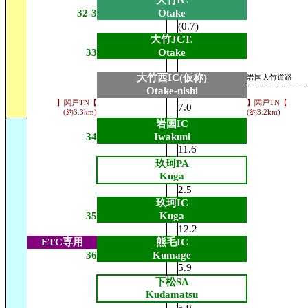
大竹IC
32-3
Otake
(0.7)
大竹JCT.
33
Otake
大竹西IC(仮称)
岩国大竹道路
Otake-nishi
】関戸TN【
】関戸TN【
7.0
(約3.3km)
(約3.2km)
岩国IC
34
Iwakuni
11.6
玖珂PA
Kuga
2.5
玖珂IC
35
Kuga
12.2
ETC専用
熊毛IC
36
Kumage
5.9
下松SA
Kudamatsu