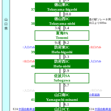
5.9
徳山東IC
37
Tokuyama-higashi
18.0
徳山西IC
山
道の駅ソレーネ周
38
Tokuyama-nishi
出口より600m
口
3.6
3.4
県
富海PA
Tonomi
9.0
9.2
防府東IC
↑入口のみ
↓出口のみ
39
Hofu-higashi
3.3
防府西IC
↑出口のみ
↓入口のみ
40
Hofu-nishi
2.9
佐波川SA
Sabagawa
5.7
↓出口のみ
↑入口のみ
山口南IC
小郡道路
41
Yamaguchi-minami
6.1
山口JCT.
E2A
中国自動車道
E2A
中国自動車道