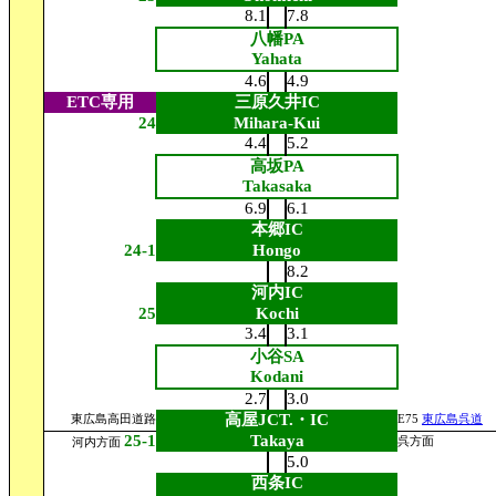
8.1
7.8
八幡PA
Yahata
4.6
4.9
ETC専用
三原久井IC
24
Mihara-Kui
4.4
5.2
高坂PA
Takasaka
6.9
6.1
本郷IC
24-1
Hongo
8.2
河内IC
25
Kochi
3.4
3.1
小谷SA
Kodani
2.7
3.0
高屋JCT.・IC
東広島高田道路
E75
東広島呉道
25-1
Takaya
呉方面
河内方面
5.0
西条IC