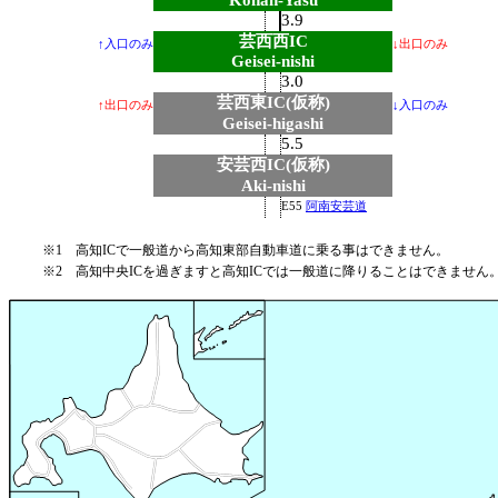
Konan-Yasu
3.9
芸西西IC
↑入口のみ
↓出口のみ
Geisei-nishi
3.0
芸西東IC(仮称)
↑出口のみ
↓入口のみ
Geisei-higashi
5.5
安芸西IC(仮称)
Aki-nishi
E55
阿南安芸道
※1
高知ICで一般道から高知東部自動車道に乗る事はできません。
※2
高知中央ICを過ぎますと高知ICでは一般道に降りることはできません