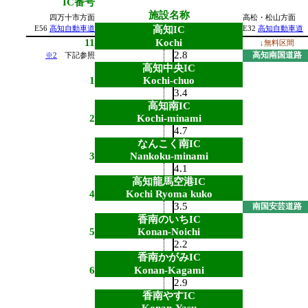
IC番号
施設名称
四万十市方面
高松・松山方面
高知IC
E56
高知自動車道
E32
高知自動車道
11
Kochi
↓無料区間
2.8
高知南国道路
※2
下記参照
高知中央IC
1
Kochi-chuo
3.4
高知南IC
2
Kochi-minami
4.7
なんこく南IC
3
Nankoku-minami
4.1
高知龍馬空港IC
4
Kochi Ryoma kuko
3.5
南国安芸道路
香南のいちIC
5
Konan-Noichi
2.2
香南かがみIC
6
Konan-Kagami
2.9
香南やすIC