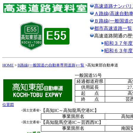
高速道路ナンバリ
Ａ路線(高速自動車
Ｂ路線(一般国道
都市高速道路一覧
高速道路開通の歴
昭和３７年度
昭和６３年度
HOME
>
B路線(一般国道の自動車専用道路)一覧
>高知東部自動車道
一般国道55号
経過都道府県
高
供用延長
27
起 点
高
終 点
芸西
位置図
【高知IC～高知龍馬空港IC】
<国土交通省>
事業箇所名
高知
【高知龍馬空港IC～芸西西IC】
<国土交通省>
事業箇所名
南国