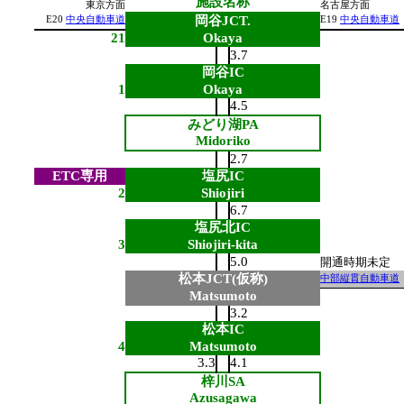
施設名称
東京方面
名古屋方面
岡谷JCT.
E20
中央自動車道
E19
中央自動車道
21
Okaya
3.7
岡谷IC
1
Okaya
4.5
みどり湖PA
Midoriko
2.7
ETC専用
塩尻IC
2
Shiojiri
6.7
塩尻北IC
3
Shiojiri-kita
5.0
開通時期未定
松本JCT(仮称)
中部縦貫自動車道
Matsumoto
3.2
松本IC
4
Matsumoto
3.3
4.1
梓川SA
Azusagawa