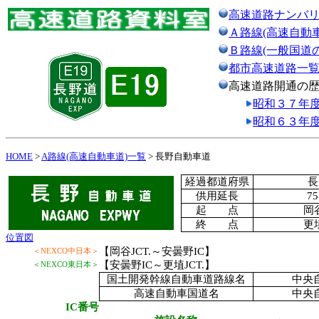
高速道路ナンバ
Ａ路線(高速自動
Ｂ路線(一般国道
都市高速道路一
高速道路開通の
昭和３７年
昭和６３年
HOME
>
A路線(高速自動車道)一覧
> 長野自動車道
経過都道府県
長
供用延長
75
起 点
岡谷
終 点
更埴
位置図
【岡谷JCT.～安曇野IC】
＜NEXCO中日本＞
【安曇野IC～更埴JCT.】
＜NEXCO東日本＞
国土開発幹線自動車道路線名
中央
高速自動車国道名
中央
IC番号