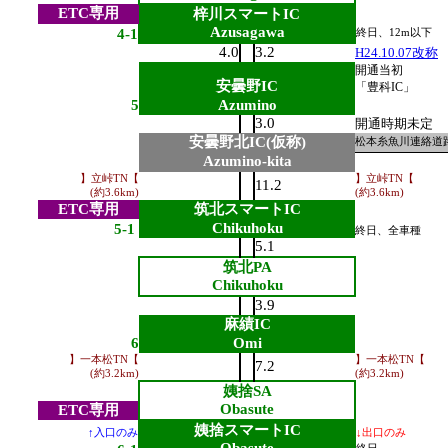
ETC専用
梓川スマートIC
Azusagawa
4-1
終日、12m以下
4.0
3.2
H24.10.07改称
開通当初
安曇野IC
「豊科IC」
5
Azumino
3.0
開通時期未定
安曇野北IC(仮称)
松本糸魚川連絡道
Azumino-kita
】立峠TN【
】立峠TN【
11.2
(約3.6km)
(約3.6km)
ETC専用
筑北スマートIC
Chikuhoku
5-1
終日、全車種
5.1
筑北PA
Chikuhoku
3.9
麻績IC
6
Omi
】一本松TN【
】一本松TN【
7.2
(約3.2km)
(約3.2km)
姨捨SA
Obasute
ETC専用
姨捨スマートIC
↑入口のみ
↓出口のみ