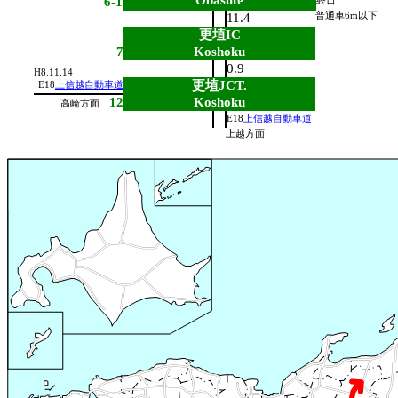
Obasute
6-1
終日
11.4
普通車6m以下
更埴IC
7
Koshoku
0.9
H8.11.14
更埴JCT.
E18
上信越自動車道
12
Koshoku
高崎方面
E18
上信越自動車道
上越方面