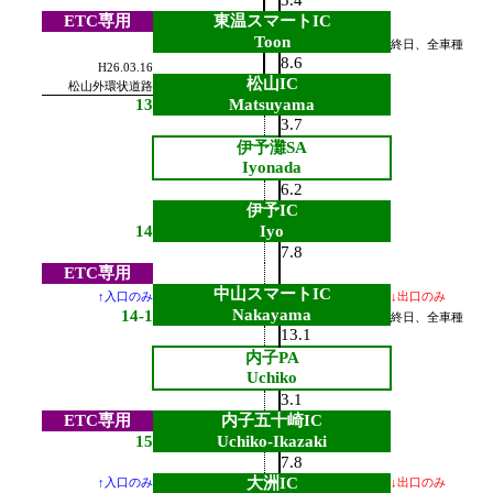
3.4
ETC専用
東温スマートIC
Toon
終日、全車種
8.6
H26.03.16
松山IC
松山外環状道路
13
Matsuyama
3.7
伊予灘SA
Iyonada
6.2
伊予IC
14
Iyo
7.8
ETC専用
中山スマートIC
↑入口のみ
↓出口のみ
Nakayama
14-1
終日、全車種
13.1
内子PA
Uchiko
3.1
ETC専用
内子五十崎IC
15
Uchiko-Ikazaki
7.8
大洲IC
↑入口のみ
↓出口のみ