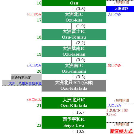
16
Ozu
↓無料区間
(0.8)
大洲道路
大洲北IC
↑出口のみ
↓入口のみ
17
Ozu-kita
(1.9)
大洲冨士IC
18
Ozu-Tomisu
(2.2)
大洲肱南IC
19
Ozu-Konan
(0.9)
大洲南IC
↑入口のみ
↓出口のみ
20
Ozu-minami
(0.5)
開通時期未定
大洲北只JCT(仮称)
大洲・八幡浜自動車道
Ozu-Kitatada
大洲北只IC
↑出口のみ
↑無料区間
21
Ozu-Kitatada
↓入口のみ
】鳥坂TN【(約
15.7
3.2km)
西予宇和IC
22
Seiyo-Uwa
↓無料区間
10.9
新直轄方式