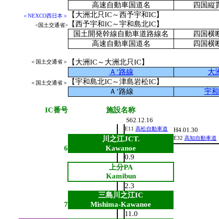
高速自動車国道名
四国縦
【大洲北只IC～西予宇和IC】
＜NEXCO西日本＞
【西予宇和IC～宇和島北IC】
<国土交通省>
国土開発幹線自動車道路線名
四国横
高速自動車国道名
四国横
【大洲IC～大洲北只IC】
＜国土交通省＞
Ａ’路線
大
【宇和島北IC～津島岩松IC】
＜国土交通省＞
Ａ’路線
宇和
IC番号
施設名称
S62.12.16
E11
高松自動車道
H4.01.30
川之江JCT.
E32
高知自動車道
6
Kawanoe
0.9
上分PA
Kamibun
2.3
三島川之江IC
7
Mishima-Kawanoe
11.0