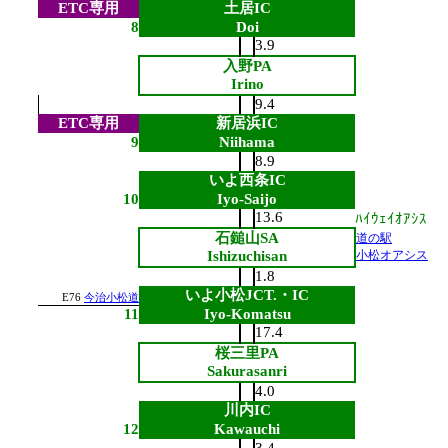
ETC専用
土居IC
8
Doi
3.9
入野PA
Irino
9.4
ETC専用
新居浜IC
9
Niihama
8.9
いよ西条IC
10
Iyo-Saijo
13.6
ﾊｲｳｪｲｵｱｼｽ
石鎚山SA
道の駅
Ishizuchisan
小松オアシス
1.8
いよ小松JCT.・IC
E76
今治小松道
11
Iyo-Komatsu
17.4
桜三里PA
Sakurasanri
4.0
川内IC
12
Kawauchi