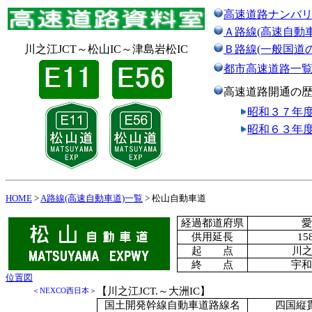
高速道路ナンバ
Ａ路線(高速自動
川之江JCT～松山IC～津島岩松IC
Ｂ路線(一般国道
都市高速道路一
高速道路開通の
昭和３７年
昭和６３年
HOME
>
A路線(高速自動車道)一覧
> 松山自動車道
経過都道府県
愛
供用延長
15
起 点
川之
終 点
宇和
位置図
【川之江JCT.～大洲IC】
＜NEXCO西日本＞
国土開発幹線自動車道路線名
四国縦