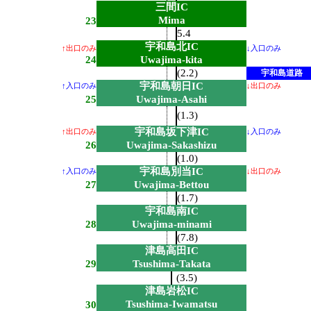
三間IC
Mima
23
5.4
宇和島北IC
↑出口のみ
↓入口のみ
24
Uwajima-kita
(2.2)
宇和島道路
宇和島朝日IC
↑入口のみ
↓出口のみ
25
Uwajima-Asahi
(1.3)
宇和島坂下津IC
↑出口のみ
↓入口のみ
26
Uwajima-Sakashizu
(1.0)
宇和島別当IC
↑入口のみ
↓出口のみ
27
Uwajima-Bettou
(1.7)
宇和島南IC
28
Uwajima-minami
(7.8)
津島高田IC
29
Tsushima-Takata
(3.5)
津島岩松IC
Tsushima-Iwamatsu
30