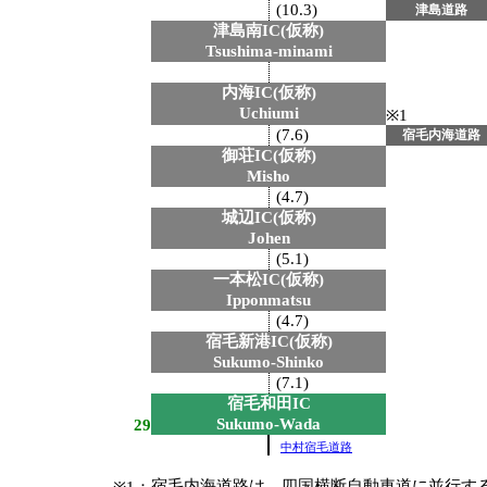
(10.3)
津島道路
津島南IC(仮称)
Tsushima-minami
内海IC(仮称)
Uchiumi
※1
(7.6)
宿毛内海道路
御荘IC(仮称)
Misho
(4.7)
城辺IC(仮称)
Johen
(5.1)
一本松IC(仮称)
Ipponmatsu
(4.7)
宿毛新港IC(仮称)
Sukumo-Shinko
(7.1)
宿毛和田IC
Sukumo-Wada
29
中村宿毛道路
宿毛内海道路は、四国横断自動車道に並行す