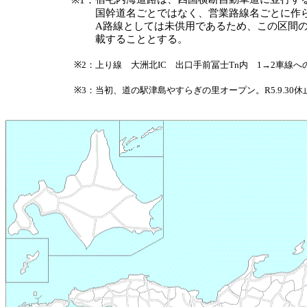
※1：
国幹道名ごとではなく、営業路線名ごとに作
A路線としては未供用であるため、この区間
載することとする。
※2：
上り線 大洲北IC 出口手前冨士Tn内 1→2車線へ
※3：
当初、道の駅津島やすらぎの里オープン。R5.9.30休止