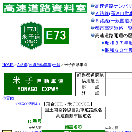
高速道路ナンバ
Ａ路線(高速自動
Ｂ路線(一般国道
都市高速道路一
高速道路開通の
昭和３７年
昭和６３年
HOME
>
A路線(高速自動車道)一覧
> 米子自動車道
経過都道府県
供用延長
起 点
終 点
位置図
【落合JCT.～米子IC/JCT.】
＜NEXCO西日本＞
国土開発幹線自動車道路線名
高速自動車国道名
IC番号
施設名称
大阪方面
広島方面