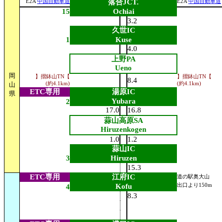
落合JCT.
E2A
中国自動車道
E2A
中国自動車道
15
Ochiai
3.2
久世IC
1
Kuse
4.0
上野PA
Ueno
岡
】摺鉢山TN【
】摺鉢山TN【
8.4
山
(約4.1km)
(約4.1km)
ETC専用
湯原IC
県
Yubara
2
17.0
16.8
蒜山高原SA
Hiruzenkogen
1.0
1.2
蒜山IC
3
Hiruzen
15.3
ETC専用
江府IC
道の駅奥大山
Kofu
出口より150m
4
8.3