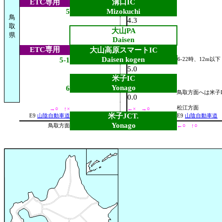
ETC専用
溝口IC
5
Mizokuchi
鳥
4.3
取
大山PA
県
Daisen
ETC専用
大山高原スマートIC
Daisen kogen
5-1
6-22時、12m以下
5.0
米子IC
Yonago
6
鳥取方面へは米子
0.0
松江方面
→○ ↑×
←× →○
米子JCT.
E9
山陰自動車道
E9
山陰自動車道
Yonago
鳥取方面
←○ ↑○