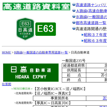
高速道路ナンバリ
Ａ路線(高速自動車
Ｂ路線(一般国道
都市高速道路一覧
高速道路開通の歴
昭和３７年度
昭和６３年度
HOME
>
B路線(一般国道の自動車専用道路)一覧
> 日高自動車道
一般国道235号
経過都道府県
供用延長
6
起 点
苫小
終 点
位置図
【苫小牧東IC/JCT.～沼ノ端西IC】
＜NEXCO東日本＞
【沼ノ端西IC～厚真IC】
<北海道開発局>
事業箇所名
苫
【厚真IC～日高富川IC】
<北海道開発局>