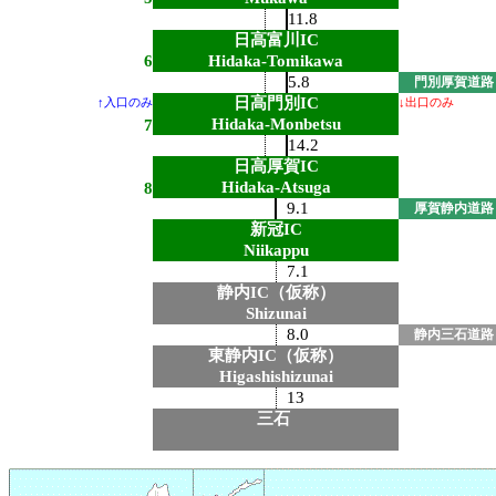
11.8
日高富川IC
6
Hidaka-Tomikawa
5.8
門別厚賀道路
日高門別IC
↑入口のみ
↓出口のみ
Hidaka-Monbetsu
7
14.2
日高厚賀IC
Hidaka-Atsuga
8
9.1
厚賀静内道路
新冠IC
Niikappu
7.1
静内IC（仮称）
Shizunai
8.0
静内三石道路
東静内IC（仮称）
Higashishizunai
13
三石