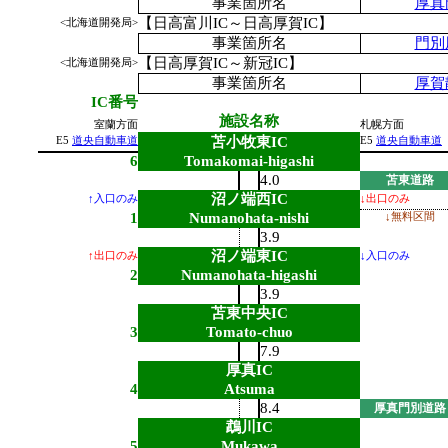
事業箇所名
厚真
【日高富川IC～日高厚賀IC】
<北海道開発局>
事業箇所名
門別
【日高厚賀IC～新冠IC】
<北海道開発局>
事業箇所名
厚賀
IC番号
施設名称
室蘭方面
札幌方面
苫小牧東IC
E5
道央自動車道
E5
道央自動車道
6
Tomakomai-higashi
4.0
苫東道路
沼ノ端西IC
↑入口のみ
↓出口のみ
1
Numanohata-nishi
↓無料区間
3.9
沼ノ端東IC
↑出口のみ
↓入口のみ
2
Numanohata-higashi
3.9
苫東中央IC
3
Tomato-chuo
7.9
厚真IC
4
Atsuma
8.4
厚真門別道路
鵡川IC
5
Mukawa