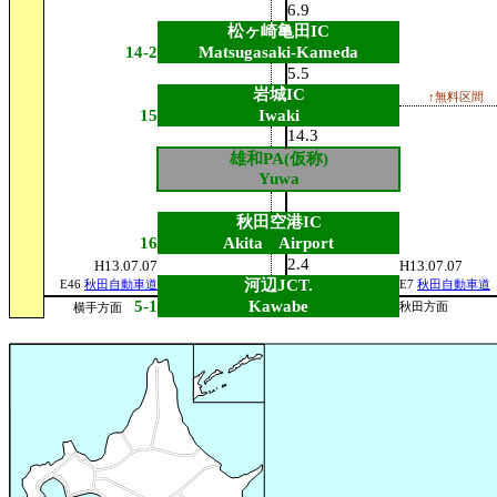
6.9
松ヶ崎亀田IC
14-2
Matsugasaki-Kameda
5.5
岩城IC
↑無料区間
15
Iwaki
14.3
雄和PA(仮称)
Yuwa
秋田空港IC
16
Akita Airport
2.4
H13.07.07
H13.07.07
河辺JCT.
E46
秋田自動車道
E7
秋田自動車道
5-1
Kawabe
秋田方面
横手方面