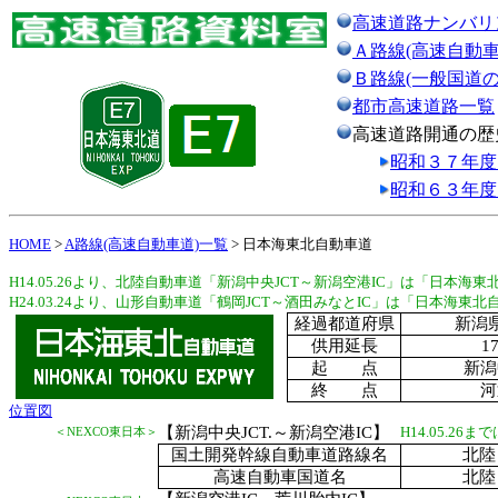
高速道路ナンバリ
Ａ路線(高速自動車
Ｂ路線(一般国道
都市高速道路一覧
高速道路開通の歴
昭和３７年度
昭和６３年度
HOME
>
A路線(高速自動車道)一覧
> 日本海東北自動車道
H14.05.26より、北陸自動車道「新潟中央JCT～新潟空港IC」は「日本海
H24.03.24より、山形自動車道「鶴岡JCT～酒田みなとIC」は「日本海東
経過都道府県
新潟
供用延長
1
起 点
新潟
終 点
河
位置図
【新潟中央JCT.～新潟空港IC】
H14.05.26
＜NEXCO東日本＞
国土開発幹線自動車道路線名
北陸
高速自動車国道名
北陸