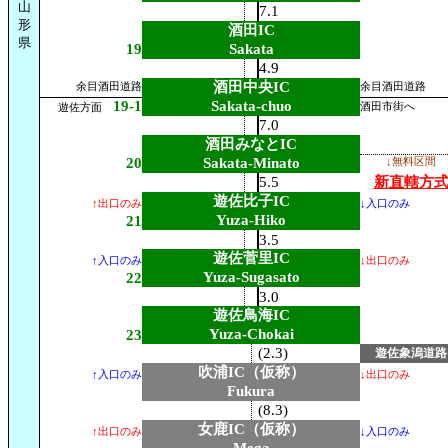
山
7.1
形
酒田IC
県
19
Sakata
4.9
酒田中央IC
余目酒田道路
余目酒田道路
19-1
Sakata-chuo
酒田市街へ
遊佐方面
7.0
酒田みなとIC
20
Sakata-Minato
↓無料区間
5.5
新直轄方
遊佐比子IC
↑出口のみ
↓入口のみ
Yuza-Hiko
21
3.5
遊佐菅里IC
↑入口のみ
↓出口のみ
Yuza-Sugasato
22
3.0
遊佐鳥海IC
Yuza-Chokai
23
(2.3)
遊佐象潟道路
吹浦IC（仮称）
↑入口のみ
↓出口のみ
Fukura
(8.3)
女鹿IC（仮称）
↑出口のみ
↓入口のみ