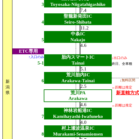
3
Toyosaka-Niigatahigashiko
7.4
聖籠新発田IC
4
Seiro-Shibata
11.2
中条IC
5
Nakajo
4.6
ETC専用
胎内スマートIC
↑入口のみ
↓出口のみ
5-1
Tainai
終日、全車種
5.1
荒川胎内IC
6
Arakawa-Tainai
↓無料区間
新
2.5
潟
←距離は推定
県
荒川PA
新直轄方
Arakawa
4.6
←距離は推定
神林岩船港IC
7
Kamihayashi-Iwafuneko
4.0
村上瀬波温泉IC
8
Murakami-Senamionsen