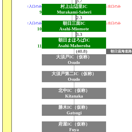
3.7
村上山辺里IC
↑入口のみ
↓出口のみ
9
Murakami-Saberi
2.3
朝日三面IC
↑入口のみ
↓出口のみ
10
Asahi-Miomote
3.3
朝日まほろばIC
Asahi-Mahoroba
11
(40.8)
朝日温海道路
大須戸IC（仮称）
Osudo
大須戸第二IC（仮称）
Osudo
北中IC（仮称）
Kitanaka
勝木IC（仮称）
Gatsugi
府屋IC（仮称）
Fuya