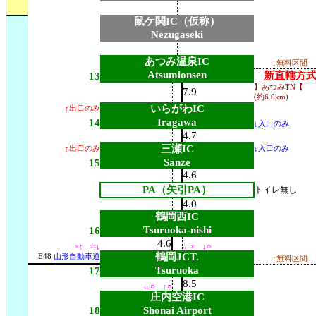
鼠ケ関IC（仮称）
Nezugaseki
あつみ温泉IC
↓無料区間
Atsumionsen
新直轄方
13
】あつみTN【
7.9
(約6.0km)
いらがわIC
↑出口のみ
Iragawa
14
↓入口のみ
4.7
三瀬IC
↑出口のみ
↓入口のみ
Sanze
15
4.6
PA（矢引PA）
トイレ無し
4.0
鶴岡西IC
Tsuruoka-nishi
16
4.6
×↑ ○↓
←× ↓○
鶴岡JCT.
E48
山形自動車道
↑無料区間
Tsuruoka
17
8.5
←○ ↑○
庄内空港IC
18
Shonai Airport