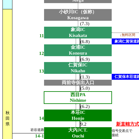
Mega
小砂川IC（仮称）
Kosagawa
(7.3)
象潟IC
Kisakata
11
↓無料区間
(6.8)
象潟仁賀保道
金浦IC
Konoura
12
(6.9)
仁賀保IC
Nikaho
13
(1.3)
仁賀保本荘道
両前寺仮出入口
(5.0)
西目PA
Nishime
(6.2)
本荘IC
秋
14
Honjo
田
県
9.2
新直轄方
大内JCT.
岩谷道路
信号交差点で
14-1
Ouchi
接続