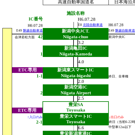
高速自動車国道名
日本海沿
施設名称
IC番号
H6.07.28
H6.07.28
H6.07.28
E8
北陸自動車道
新潟中央JCT.
E49
磐越自動車道
E49
磐越自動車道
42
Niigata-chuo
新潟中央IC
会津若松方面
3.2
新潟亀田IC
1
Niigata-Kameda
4.0
ETC専用
新潟東スマートIC
Niigata-higashi
1-1
終日、全車種
2.0
新潟空港IC
2
Niigata Airport
2.5
豊栄SA
Toyosaka
ETC専用
豊栄スマートIC
↑入口のみ
↓出口のみ
Toyosaka
2-1
終日（当初6-22
6.6
中型車12m以下
豊栄新潟東港IC