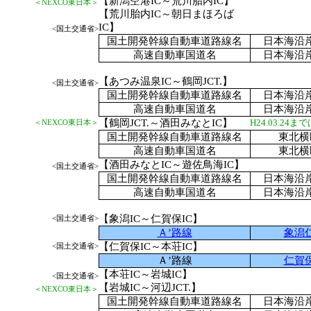
【新潟空港IC～荒川胎内IC】
＜NEXCO東日本＞
【荒川胎内IC～朝日まほろば
IC】
<国土交通省>
国土開発幹線自動車道路線名
日本海沿
高速自動車国道名
日本海沿
【あつみ温泉IC～鶴岡JCT.】
<国土交通省>
国土開発幹線自動車道路線名
日本海沿
高速自動車国道名
日本海沿
【鶴岡JCT.～酒田みなとIC】
H24.03.24
＜NEXCO東日本＞
国土開発幹線自動車道路線名
東北横
高速自動車国道名
東北横
【
酒田みなとIC
～遊佐鳥海IC】
<国土交通省>
国土開発幹線自動車道路線名
日本海沿
高速自動車国道名
日本海沿
【象潟IC～仁賀保IC】
<国土交通省>
Ａ’路線
象潟
【仁賀保IC～本荘IC】
<国土交通省>
Ａ’路線
仁賀
【本荘IC～岩城IC】
<国土交通省>
【岩城IC～河辺JCT.】
＜NEXCO東日本＞
国土開発幹線自動車道路線名
日本海沿