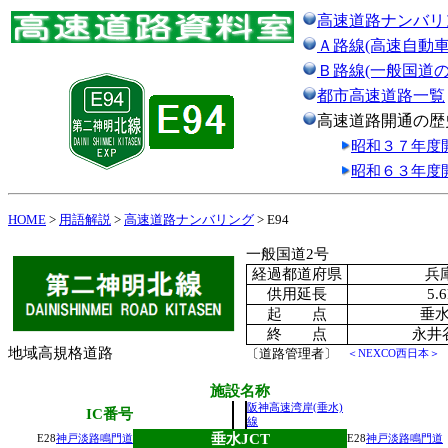
高速道路ナンバリ
Ａ路線(高速自動車
Ｂ路線(一般国道
都市高速道路一覧
高速道路開通の歴
昭和３７年度
昭和６３年度
HOME
>
用語解説
>
高速道路ナンバリング
> E94
一般国道2号
経過都道府県
兵
供用延長
5.
起 点
垂水
終 点
永井谷
地域高規格道路
〔道路管理者〕
＜NEXCO西日本＞
施設名称
阪神高速湾岸(垂水)
IC番号
線
垂水JCT
E28
神戸淡路鳴門道
E28
神戸淡路鳴門道