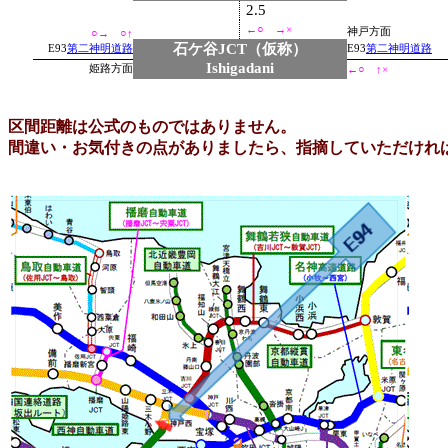
2.5
←
○
→
×
神戸方面
○→ ○↑
石ケ谷JCT（仮称）
E93
第二神明道路
E93
第二神明道路
Ishigadani
姫路方面
←○ ↑
×
区間距離は公式のものではありません。
間違い・お気付きの点がありましたら、指摘していただけれ