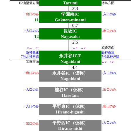
Tarumi
E2山陽道方面
徳島方面
2.3
学園南IC
↑出口のみ
↓入口のみ
11
Gakuen-minami
0.7
長坂IC
↑入口のみ
↓出口のみ
12
Nagasaka
2.6
姫路方面
○→ ×↑
←× →○
阪神高速
阪神高速
永井谷JCT.
7号北神戸線
7号北神戸線
Nagaidani
宝塚方面
←○ ↑○
4.4
永井谷IC（仮称）
↑出口のみ
↓入口のみ
Nagaidani
櫨谷IC（仮称）
↑入口のみ
↓出口のみ
Hasetani
平野東IC（仮称）
↑入口のみ
↓出口のみ
Hirano-higashi
平野西IC（仮称）
↓入口のみ
↑出口のみ
Hirano-nishi